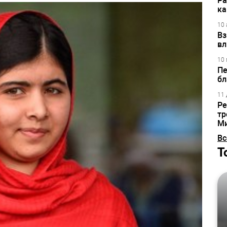
Ра
ка
10 
Вз
вл
10 
Пе
бл
11 
Ре
тр
М
Вс
Т