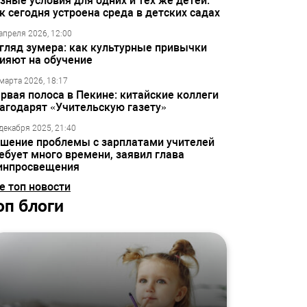
зные условия для одних и тех же детей:
к сегодня устроена среда в детских садах
апреля 2026, 12:00
гляд зумера: как культурные привычки
ияют на обучение
марта 2026, 18:17
рвая полоса в Пекине: китайские коллеги
агодарят «Учительскую газету»
декабря 2025, 21:40
шение проблемы с зарплатами учителей
ебует много времени, заявил глава
инпросвещения
е топ новости
оп блоги