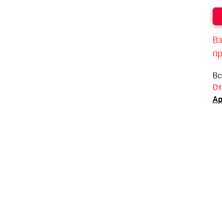
Вз
п
Вс
От
Ар