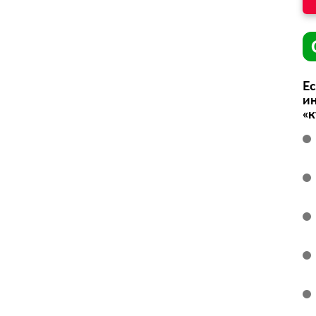
Ес
ин
«