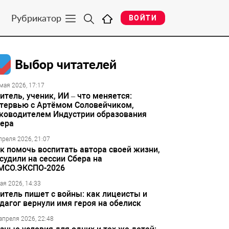
Рубрикатор
ВОЙТИ
Выбор читателей
мая 2026, 17:17
итель, ученик, ИИ – что меняется:
тервью с Артёмом Соловейчиком,
ководителем Индустрии образования
ера
преля 2026, 21:07
к помочь воспитать автора своей жизни,
судили на сессии Сбера на
МСО.ЭКСПО-2026
ая 2026, 14:33
итель пишет с войны: как лицеисты и
дагог вернули имя героя на обелиск
апреля 2026, 22:48