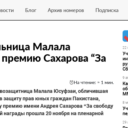
вости
Блог
Архив номеров
Подписка
льница Малала
22 
Уч
 премию Сахарова “За
ин
ру
Сб
9 а
На чтение: ≈ 1 мин.
Ка
об
авозащитница Малала Юсуфзаи, обличившая
М
в защиту прав юных граждан Пакистана,
8 м
у премию имени Андрея Сахарова “За свободу
Уч
й награды прошла 20 ноября на пленарной
пе
29 