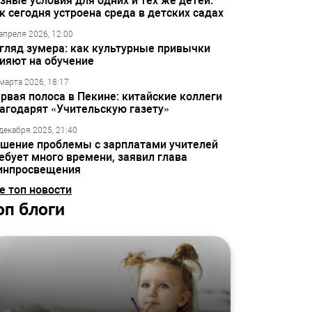
зные условия для одних и тех же детей:
к сегодня устроена среда в детских садах
апреля 2026, 12:00
гляд зумера: как культурные привычки
ияют на обучение
марта 2026, 18:17
рвая полоса в Пекине: китайские коллеги
агодарят «Учительскую газету»
декабря 2025, 21:40
шение проблемы с зарплатами учителей
ебует много времени, заявил глава
инпросвещения
е топ новости
оп блоги