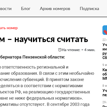
вости
Блог
Архив номеров
Подписка
ать номер
м – научиться считать
22 
Уч
ин
На чтение: ≈ 4 мин.
ру
убернатора Пензенской области:
Сб
9 а
 ответственность региональной и
Ка
ание образования. В связи с этим необычайно
об
М
исчисления субвенций. В принятом законе
еделяться в соответствии с нормативами
8 м
Уч
ъектов РФ, на реализацию государственных
пе
овне не ниже федеральных нормативов».
29 
рмативы отсутствуют. В сентябре 2003 года