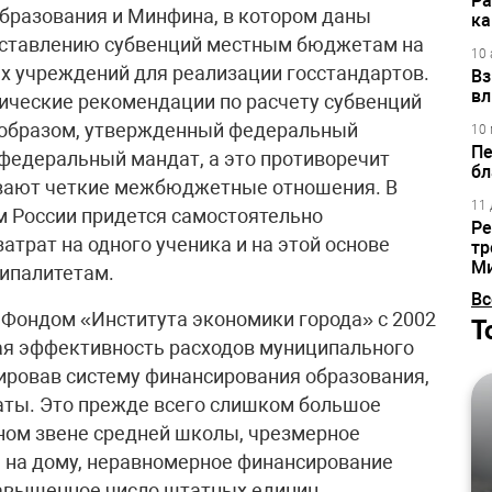
Ра
бразования и Минфина, в котором даны
ка
оставлению субвенций местным бюджетам на
10 
 учреждений для реализации госстандартов.
Вз
вл
дические рекомендации по расчету субвенций
м образом, утвержденный федеральный
10 
Пе
 федеральный мандат, а это противоречит
бл
ивают четкие межбюджетные отношения. В
11 
м России придется самостоятельно
Ре
трат на одного ученика и на этой основе
тр
М
ипалитетам.
Вс
 Фондом «Института экономики города» с 2002
Т
ая эффективность расходов муниципального
ировав систему финансирования образования,
ты. Это прежде всего слишком большое
ном звене средней школы, чрезмерное
 на дому, неравномерное финансирование
завышенное число штатных единиц.