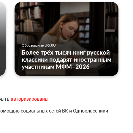
Образование UG.RU
Более трёх тысяч книг русской
классики подарят иностранным
участникам МФМ–2026
 быть
авторизированы
.
 помощью социальных сетей ВК и Одноклассники