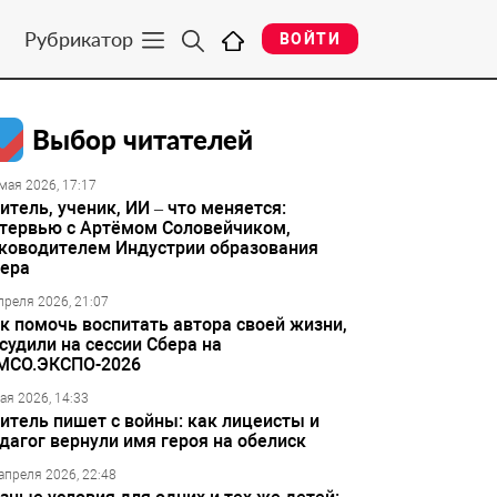
Рубрикатор
ВОЙТИ
Выбор читателей
мая 2026, 17:17
итель, ученик, ИИ – что меняется:
тервью с Артёмом Соловейчиком,
ководителем Индустрии образования
ера
преля 2026, 21:07
к помочь воспитать автора своей жизни,
судили на сессии Сбера на
МСО.ЭКСПО-2026
ая 2026, 14:33
итель пишет с войны: как лицеисты и
дагог вернули имя героя на обелиск
апреля 2026, 22:48