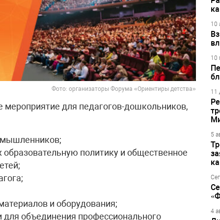
Ра
ка
10 
Вз
вл
10 
Пе
бл
Фото: организаторы Форума «Ориентиры детства»
11 
Ре
е мероприятие для педагогов-дошкольников,
тр
М
5 а
омышленников;
Тр
 образовательную политику и общественное
за
ка
етей;
агога;
Сег
Се
«Ф
материалов и оборудования;
4 а
и для объединения профессионального