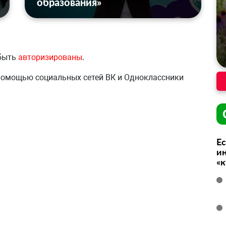
образования»
 быть
авторизированы
.
 помощью социальных сетей ВК и Одноклассники
Ес
ин
«