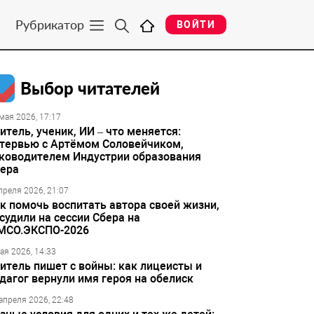
Рубрикатор
ВОЙТИ
Выбор читателей
мая 2026, 17:17
итель, ученик, ИИ – что меняется:
тервью с Артёмом Соловейчиком,
ководителем Индустрии образования
ера
преля 2026, 21:07
к помочь воспитать автора своей жизни,
судили на сессии Сбера на
МСО.ЭКСПО-2026
ая 2026, 14:33
итель пишет с войны: как лицеисты и
дагог вернули имя героя на обелиск
апреля 2026, 22:48