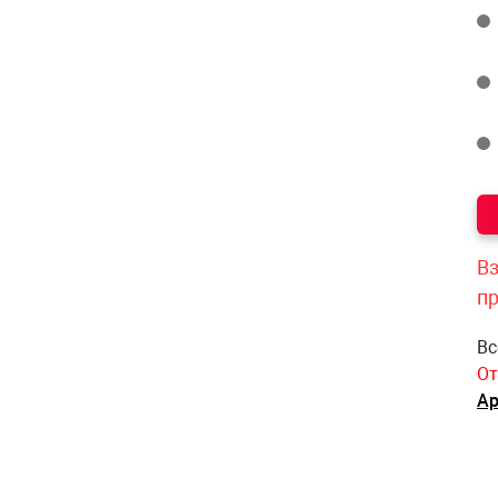
Вз
п
Вс
От
Ар