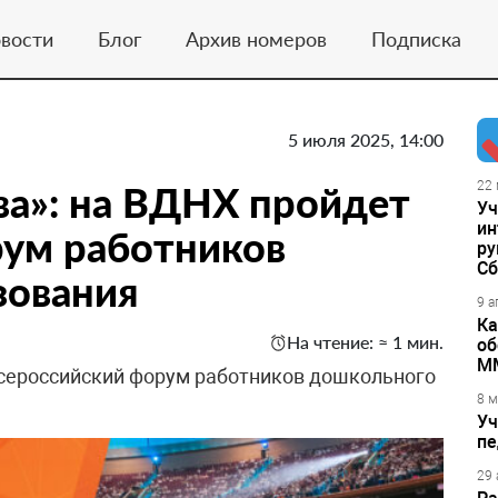
вости
Блог
Архив номеров
Подписка
5 июля 2025, 14:00
а»: на ВДНХ пройдет
22 
Уч
ин
рум работников
ру
Сб
зования
9 а
Ка
На чтение: ≈ 1 мин.
об
М
Всероссийский форум работников дошкольного
8 м
Уч
пе
29 