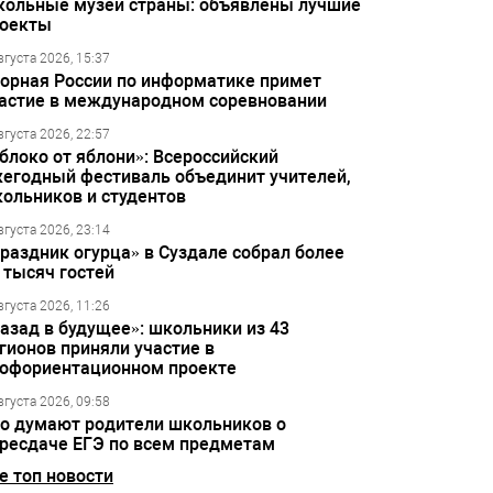
ольные музеи страны: объявлены лучшие
оекты
вгуста 2026, 15:37
орная России по информатике примет
астие в международном соревновании
вгуста 2026, 22:57
блоко от яблони»: Всероссийский
егодный фестиваль объединит учителей,
ольников и студентов
вгуста 2026, 23:14
раздник огурца» в Суздале собрал более
 тысяч гостей
вгуста 2026, 11:26
азад в будущее»: школьники из 43
гионов приняли участие в
офориентационном проекте
вгуста 2026, 09:58
о думают родители школьников о
ресдаче ЕГЭ по всем предметам
е топ новости