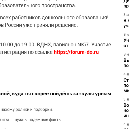
Ди
бразовательного пространства.
пр
3 а
 всех работников дошкольного образования!
В 
ов России уже приняли решение.
уч
Вче
Уч
 10.00 до 19.00. ВДНХ, павильон №57. Участие
от
егистрация по ссылке
https://forum-do.ru
Вче
Вы
по
4 а
Ст
по
м
сной, куда ты скорее пойдёшь за «культурным
3 а
Во
 нахожу ролики и подборки.
но
ин
сайты — нужны надёжные факты.
4 а