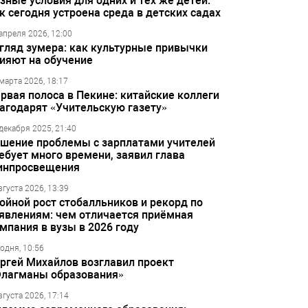
зные условия для одних и тех же детей:
к сегодня устроена среда в детских садах
апреля 2026, 12:00
гляд зумера: как культурные привычки
ияют на обучение
марта 2026, 18:17
рвая полоса в Пекине: китайские коллеги
агодарят «Учительскую газету»
декабря 2025, 21:40
шение проблемы с зарплатами учителей
ебует много времени, заявил глава
инпросвещения
вгуста 2026, 13:39
ойной рост стобалльников и рекорд по
явлениям: чем отличается приёмная
мпания в вузы в 2026 году
одня, 10:56
ргей Михайлов возглавил проект
лагманы образования»
вгуста 2026, 17:14