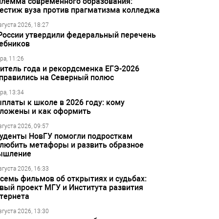
лемма современного образования:
естиж вуза против прагматизма колледжа
вгуста 2026, 18:27
России утвердили федеральный перечень
ебников
ра, 11:26
итель года и рекордсменка ЕГЭ-2026
правились на Северный полюс
ра, 13:34
платы к школе в 2026 году: кому
ложены и как оформить
вгуста 2026, 09:57
уденты НовГУ помогли подросткам
любить метафоры и развить образное
ышление
вгуста 2026, 16:33
семь фильмов об открытиях и судьбах:
вый проект МГУ и Института развития
тернета
вгуста 2026, 13:30