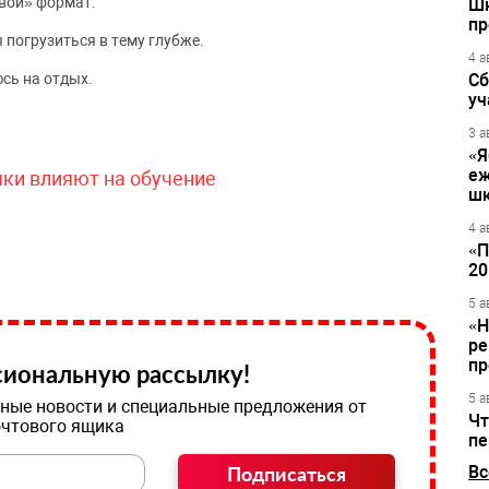
вой» формат.
Шк
пр
 погрузиться в тему глубже.
4 а
сь на отдых.
Сб
уч
3 а
«Я
еж
чки влияют на обучение
шк
4 а
«П
20
5 а
«Н
ре
пр
иональную рассылку!
5 а
ные новости и специальные предложения от
Чт
очтового ящика
пе
Подписаться
Вс