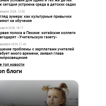
зные условия для одних и тех же детей:
к сегодня устроена среда в детских садах
апреля 2026, 12:00
гляд зумера: как культурные привычки
ияют на обучение
марта 2026, 18:17
рвая полоса в Пекине: китайские коллеги
агодарят «Учительскую газету»
декабря 2025, 21:40
шение проблемы с зарплатами учителей
ебует много времени, заявил глава
инпросвещения
е топ новости
оп блоги