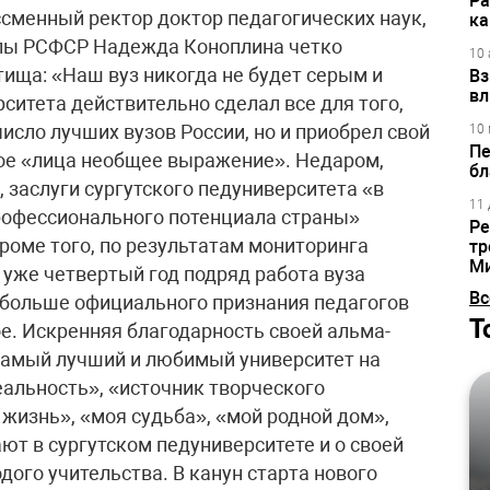
Ра
ссменный ректор доктор педагогических наук,
ка
олы РСФСР Надежда Коноплина четко
10 
тища: «Наш вуз никогда не будет серым и
Вз
вл
ситета действительно сделал все для того,
исло лучших вузов России, но и приобрел свой
10 
Пе
ое «лица необщее выражение». Недаром,
бл
 заслуги сургутского педуниверситета «в
11 
рофессионального потенциала страны»
Ре
роме того, по результатам мониторинга
тр
М
 уже четвертый год подряд работа вуза
Вс
 больше официального признания педагогов
Т
е. Искренняя благодарность своей альма-
«самый лучший и любимый университет на
еальность», «источник творческого
жизнь», «моя судьба», «мой родной дом»,
ют в сургутском педуниверситете и о своей
ого учительства. В канун старта нового