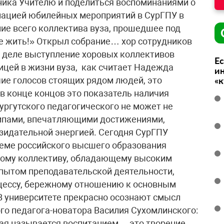
ника Учителю и поделиться воспоминаниями о
ацией юбилейных мероприятий в СурГПУ в
ние всего коллектива вуза, прошедшее под
не жить!» Открыл собрание… хор сотрудников
м деле выступление хоровых коллективов
Ес
ицей в жизни вуза, как считает Надежда
ин
учие голосов стоящих рядом людей, это
«
 в конце концов это показатель наличия
ургутского педагогического не может не
мпами, впечатляющими достижениями,
зидательной энергией. Сегодня СурГПУ
теме российского высшего образования
ному коллективу, обладающему высоким
пытом преподавательской деятельности,
оцессу, бережному отношению к основным
В университете прекрасно осознают смысл
о педагога-новатора Василия Сухомлинского:
ая называется воспитанием, – это творение