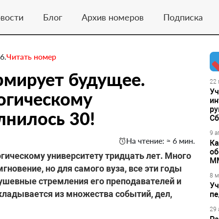
вости
Блог
Архив номеров
Подписка
6.
Читать номер
рмирует будущее.
22 
Уч
огическому
ин
ру
лнилось 30!
Сб
9 а
На чтение: ≈ 6 мин.
Ка
об
гическому университету тридцать лет. Много
М
гновение, но для самого вуза, все эти годы
8 м
ушевные стремления его преподавателей и
Уч
складывается из множества событий, дел,
пе
29 