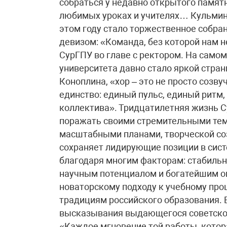
собраться у недавно открытого памят
любимых уроках и учителях… Кульмин
этом году стало торжественное собра
девизом: «Команда, без которой нам 
СурГПУ во главе с ректором. На само
университета давно стало яркой стран
Коноплина, «хор – это не просто созв
единство: единый пульс, единый ритм,
коллектива». Тридцатилетняя жизнь С
поражать своими стремительными те
масштабными планами, творческой со
сохраняет лидирующие позиции в сис
благодаря многим факторам: стабиль
научным потенциалом и богатейшим о
новаторскому подходу к учебному пр
традициям российского образования. 
высказывания выдающегося советског
«Каждое мгновение той работы, котор