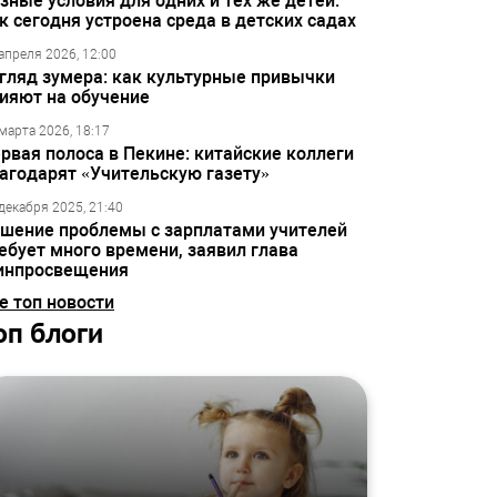
зные условия для одних и тех же детей:
к сегодня устроена среда в детских садах
апреля 2026, 12:00
гляд зумера: как культурные привычки
ияют на обучение
марта 2026, 18:17
рвая полоса в Пекине: китайские коллеги
агодарят «Учительскую газету»
декабря 2025, 21:40
шение проблемы с зарплатами учителей
ебует много времени, заявил глава
инпросвещения
е топ новости
оп блоги