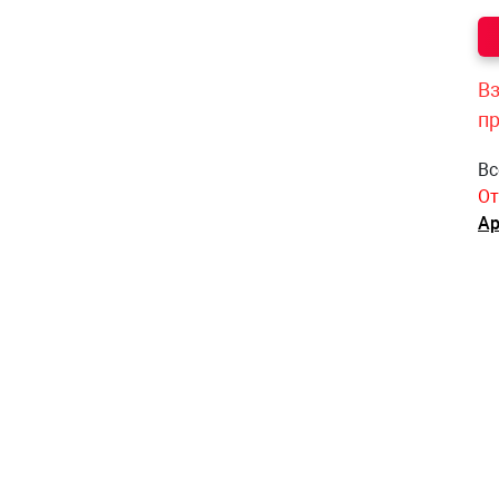
Вз
п
Вс
От
Ар