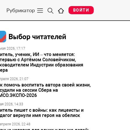
Рубрикатор
ВОЙТИ
Выбор читателей
мая 2026, 17:17
итель, ученик, ИИ – что меняется:
тервью с Артёмом Соловейчиком,
ководителем Индустрии образования
ера
преля 2026, 21:07
к помочь воспитать автора своей жизни,
судили на сессии Сбера на
МСО.ЭКСПО-2026
ая 2026, 14:33
итель пишет с войны: как лицеисты и
дагог вернули имя героя на обелиск
апреля 2026, 22:48