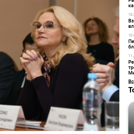
Ра
ка
10 
Вз
вл
10 
Пе
бл
11 
Ре
тр
М
Вс
Т