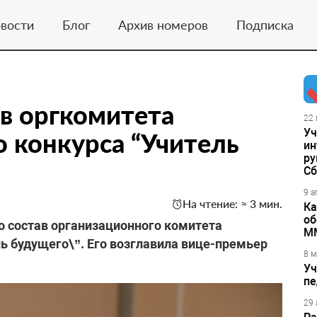
вости
Блог
Архив номеров
Подписка
в оргкомитета
22 
Уч
 конкурса “Учитель
ин
ру
Сб
9 а
На чтение: ≈ 3 мин.
Ка
об
 состав организационного комитета
М
ь будущего\”. Его возглавила вице-премьер
8 м
Уч
пе
29 