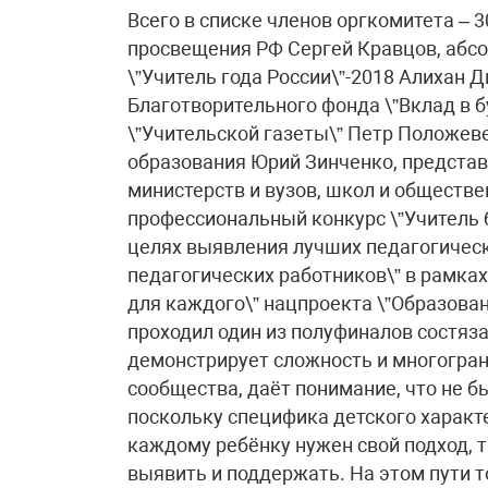
Всего в списке членов оргкомитета – 3
просвещения РФ Сергей Кравцов, абс
\”Учитель года России\”-2018 Алихан 
Благотворительного фонда \”Вклад в 
\”Учительской газеты\” Петр Положев
образования Юрий Зинченко, предста
министерств и вузов, школ и обществ
профессиональный конкурс \”Учитель б
целях выявления лучших педагогическ
педагогических работников\” в рамка
для каждого\” нацпроекта \”Образован
проходил один из полуфиналов состяза
демонстрирует сложность и многогран
сообщества, даёт понимание, что не б
поскольку специфика детского характе
каждому ребёнку нужен свой подход, т
выявить и поддержать. На этом пути 