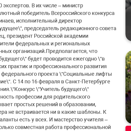
0 экспертов. В их числе – министр
олютный победитель Всероссийского конкурса
Динаев, исполнительный директор
будущее\”, председатель редакционного совета
ец, президент Российской академии
вители федеральных и региональных
енных организаций.Предполагается, что
удущего\” будет проводится ежегодно \”в
их практик и профессионального развития
х федерального проекта \”Социальные лифты
ие\”. С 14 по 16 февраля в Санкт-Петербурге
ния.\”Конкурс \”Учитель будущего\”
ность профессии для родительского
ывает простых решений в образовании,
ра не встраивается ни в какие шаблоны. К
аланты есть у всех. И мастерство учителя –
только совместная работа профессиональной