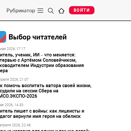
Рубрикатор
ВОЙТИ
Выбор читателей
мая 2026, 17:17
итель, ученик, ИИ – что меняется:
тервью с Артёмом Соловейчиком,
ководителем Индустрии образования
ера
преля 2026, 21:07
к помочь воспитать автора своей жизни,
судили на сессии Сбера на
МСО.ЭКСПО-2026
ая 2026, 14:33
итель пишет с войны: как лицеисты и
дагог вернули имя героя на обелиск
апреля 2026, 22:48