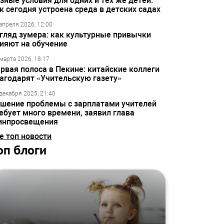
зные условия для одних и тех же детей:
к сегодня устроена среда в детских садах
апреля 2026, 12:00
гляд зумера: как культурные привычки
ияют на обучение
марта 2026, 18:17
рвая полоса в Пекине: китайские коллеги
агодарят «Учительскую газету»
декабря 2025, 21:40
шение проблемы с зарплатами учителей
ебует много времени, заявил глава
инпросвещения
е топ новости
оп блоги