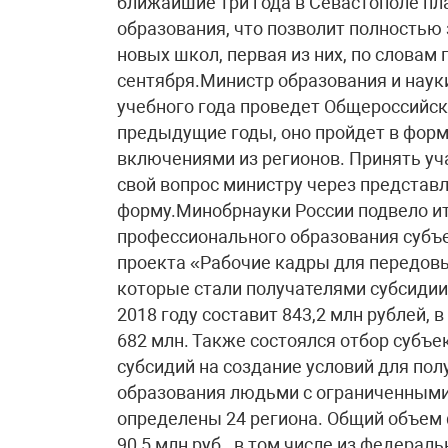
ближайшие три года в Севастополе пл
образования, что позволит полностью 
новых школ, первая из них, по словам 
сентября.Министр образования и наук
учебного года проведет Общероссийско
предыдущие годы, оно пройдет в фор
включениями из регионов. Принять уч
свой вопрос министру через представ
форму.Минобрнауки России подвело и
профессионального образования субъе
проекта «Рабочие кадры для передовы
которые стали получателями субсидии
2018 году составит 843,2 млн рублей,
682 млн. Также состоялся отбор субъе
субсидий на создание условий для по
образования людьми с ограниченными
определены 24 региона. Общий объем 
90,5 млн руб., в том числе из федерал