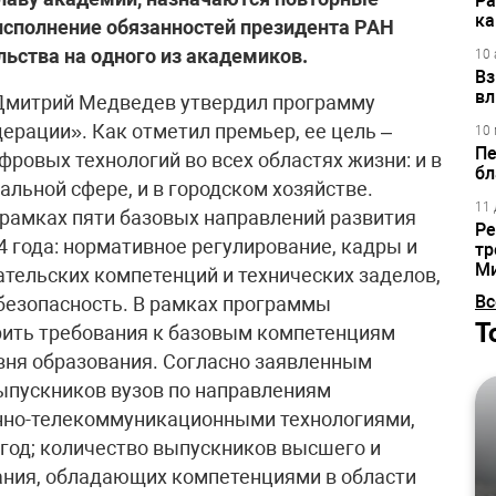
Ра
ка
исполнение обязанностей президента РАН
ьства на одного из академиков.
10 
Вз
вл
Дмитрий Медведев утвердил программу
рации». Как отметил премьер, ее цель –
10 
Пе
ровых технологий во всех областях жизни: и в
бл
иальной сфере, и в городском хозяйстве.
11 
 рамках пяти базовых направлений развития
Ре
4 года: нормативное регулирование, кадры и
тр
М
тельских компетенций и технических заделов,
Вс
безопасность. В рамках программы
Т
рить требования к базовым компетенциям
вня образования. Согласно заявленным
выпускников вузов по направлениям
нно-телекоммуникационными технологиями,
 год; количество выпускников высшего и
ания, обладающих компетенциями в области