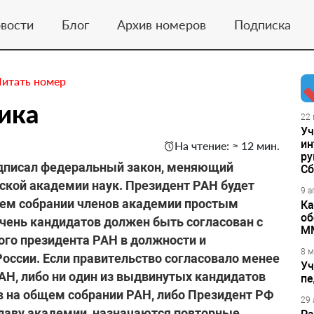
вости
Блог
Архив номеров
Подписка
Читать номер
ика
22 
Уч
ин
На чтение: ≈ 12 мин.
ру
одписал федеральный закон, меняющий
Сб
ской академии наук. Президент РАН будет
9 а
щем собрании членов академии простым
Ка
об
чень кандидатов должен быть согласован с
М
ого президента РАН в должности и
8 м
России. Если правительство согласовало менее
Уч
РАН, либо ни один из выдвинутых кандидатов
пе
ов на общем собрании РАН, либо Президент РФ
29 
главу академии, назначаются повторные