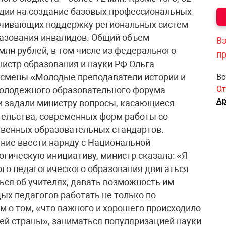
сидии на создание базовых профессиональных
ечивающих поддержку региональных систем
азования инвалидов. Общий объем
Вз
млн рублей, в том числе из федерального
п
нистр образования и науки РФ Ольга
 смены «Молодые преподаватели истории и
Вс
От
молодежного образовательного форума
Ар
и задали министру вопросы, касающиеся
тельства, современных форм работы со
венных образовательных стандартов.
ие ввести наряду с Национальной
гическую инициативу, министр сказала: «Я
ого педагогического образования двигаться
ся об учителях, давать возможность им
ых педагогов работать не только по
м о том, «что важного и хорошего происходило
шей страны», заниматься популяризацией науки