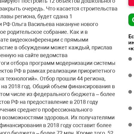
анируют построить 12 объектов дошкольного
закрыть очередь. Что касается строительства
главы региона, будет сдана 1
и РФ Ольга Васильева накануне нового
е родительское собрание. Как и в
Ес
мате видеоконференции с прямыми
ин
астие в обсуждении может каждый, прислав
«
ленную на сайте ведомства
тоги отбора программ модернизации системы
ктов РФ в рамках реализации приоритетного
х технологий». Отбор прошли 44 региона,
 на 2018 год. Общий объем финансирования в
 в том числе из федерального бюджета – более
ктов РФ на предоставление в 2018 году
лучения среднего профессионального
 возможностями здоровья. Их получателями
финансирования в 2018 году составит более
ьного бюджета – более 72 млн. Кроме того, 52