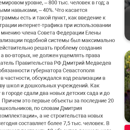
ировом уровне, – 800 тыс. человек в год; а
ми навыками, – 40%. Что касается
граммы есть и такой пункт, как введение к
трации интернет-трафика при использовании
 мнению члена Совета Федерации Елены
еализации подобной системы был максимально
действительно решать проблему создания
 а во-вторых, не должен ущемлять права
датель Правительства РФ Дмитрий Медведев
обязанности губернатора Севастополя
в частности, обсуждался ход реализации в
тву школ и дошкольных учреждений. Как
 в городе сдали два новых детских сада и до
. Причем это первые объекты за последние 20
дошкольников, по словам Дмитрия
комплектации», а не строительства новых
егодня составляет более 7,5 тыс. человек. В