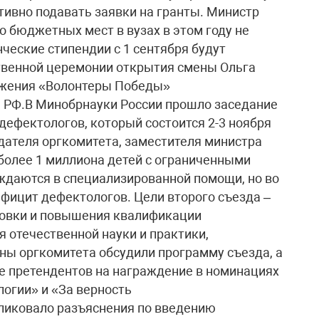
тивно подавать заявки на гранты. Министр
о бюджетных мест в вузах в этом году не
нческие стипендии с 1 сентября будут
твенной церемонии открытия смены Ольга
ижения «Волонтеры Победы»
 РФ.В Минобрнауки России прошло заседание
 дефектологов, который состоится 2-3 ноября
едателя оргкомитета, заместителя министра
 более 1 миллиона детей с ограниченными
ждаются в специализированной помощи, но во
фицит дефектологов. Цели второго съезда –
товки и повышения квалификации
 отечественной науки и практики,
ны оргкомитета обсудили программу съезда, а
е претендентов на награждение в номинациях
логии» и «За верность
ликовало разъяснения по введению