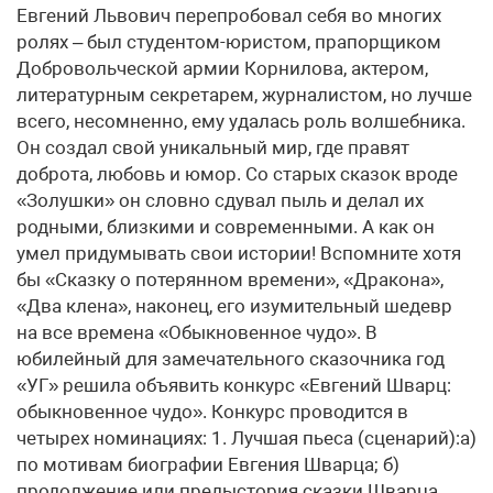
Евгений Львович перепробовал себя во многих
ролях – был студентом-юристом, прапорщиком
Добровольческой армии Корнилова, актером,
литературным секретарем, журналистом, но лучше
всего, несомненно, ему удалась роль волшебника.
Он создал свой уникальный мир, где правят
доброта, любовь и юмор. Со старых сказок вроде
«Золушки» он словно сдувал пыль и делал их
родными, близкими и современными. А как он
умел придумывать свои истории! Вспомните хотя
бы «Сказку о потерянном времени», «Дракона»,
«Два клена», наконец, его изумительный шедевр
на все времена «Обыкновенное чудо». В
юбилейный для замечательного сказочника год
«УГ» решила объявить конкурс «Евгений Шварц:
обыкновенное чудо». Конкурс проводится в
четырех номинациях: 1. Лучшая пьеса (сценарий):а)
по мотивам биографии Евгения Шварца; б)
продолжение или предыстория сказки Шварца.