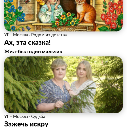
УГ - Москва
·
Родом из детства
Ах, эта сказка!
Жил-был один мальчик…
УГ - Москва
·
Судьба
Зажечь искру