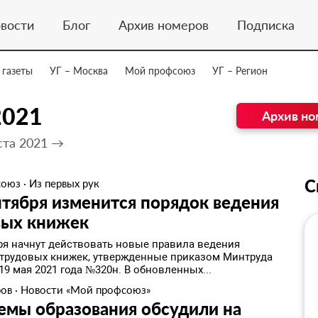
вости
Блог
Архив номеров
Подписка
 газеты
УГ – Москва
Мой профсоюз
УГ – Регион
2021
Архив но
ста 2021 →
С
союз
·
Из первых рук
нтября изменится порядок ведения
вых книжек
бря начнут действовать новые правила ведения
трудовых книжек, утвержденные приказом Минтруда
19 мая 2021 года №320н. В обновленных...
ров
·
Новости «Мой профсоюз»
емы образования обсудили на