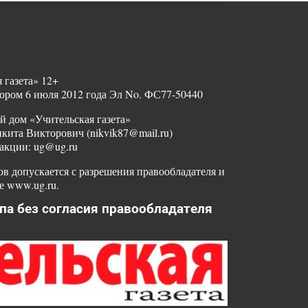
 газета» 12+
ором 6 июля 2012 года Эл No. ФС77-50440
й дом «Учительская газета»
ита Викторович (nikvik87@mail.ru)
акции: ug@ug.ru
в допускается с разрешения правообладателя и
е www.ug.ru.
па без согласия правообладателя