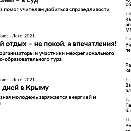
Сб
 помог учителям добиться справедливости
9 а
Ка
об
М
союз
·
Лето-2021
8 м
 отдых – не покой, а впечатления!
Уч
пе
организаторы и участники межрегионального
о-образовательного тура
29 
Ра
ка
союз
·
Лето-2021
10 
Вз
 дней в Крыму
вл
ная молодежь заряжается энергией и
10 
и
Пе
бл
11 
Ре
тр