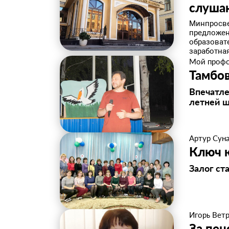
слуша
Минпросве
предложен
образоват
заработная
Мой проф
Тамбов
Впечатле
летней ш
Артур Сун
Ключ к
Залог ст
Игорь Вет
За пен