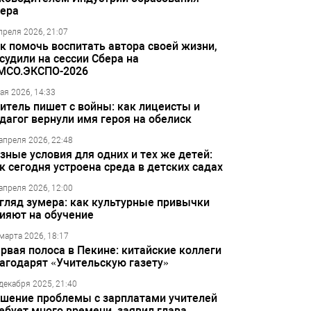
ера
преля 2026, 21:07
к помочь воспитать автора своей жизни,
судили на сессии Сбера на
МСО.ЭКСПО-2026
ая 2026, 14:33
итель пишет с войны: как лицеисты и
дагог вернули имя героя на обелиск
апреля 2026, 22:48
зные условия для одних и тех же детей:
к сегодня устроена среда в детских садах
апреля 2026, 12:00
гляд зумера: как культурные привычки
ияют на обучение
марта 2026, 18:17
рвая полоса в Пекине: китайские коллеги
агодарят «Учительскую газету»
декабря 2025, 21:40
шение проблемы с зарплатами учителей
ебует много времени, заявил глава