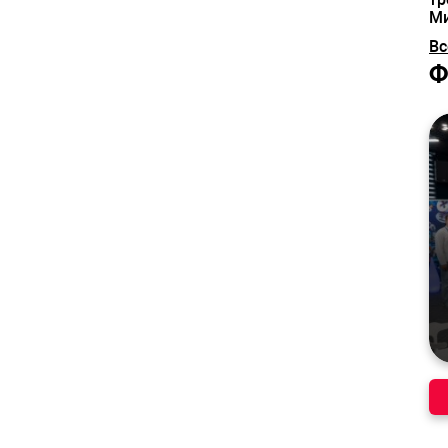
М
Вс
Ф