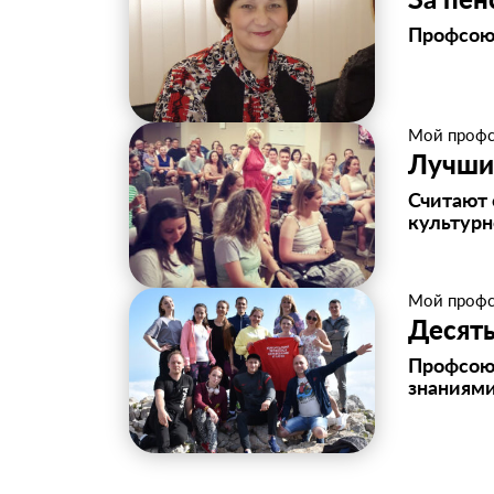
Профсоюз
Мой проф
Лучший
Считают 
культурн
Мой проф
Десять
Профсоюз
знаниям