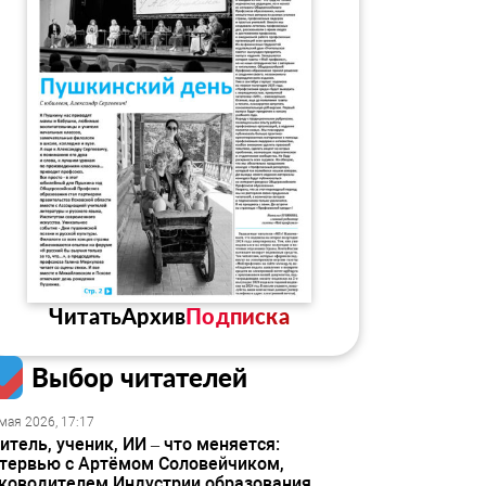
Читать
Архив
Подписка
Выбор читателей
мая 2026, 17:17
итель, ученик, ИИ – что меняется:
тервью с Артёмом Соловейчиком,
ководителем Индустрии образования