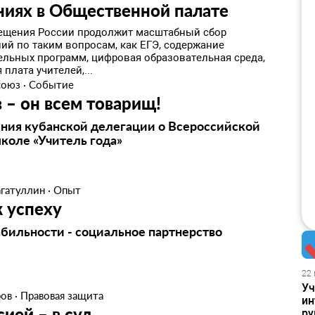
ниях в Общественной палате
щения России продолжит масштабный сбор
ий по таким вопросам, как ЕГЭ, содержание
ельных программ, цифровая образовательная среда,
 плата учителей,...
союз
·
Событие
 – он всем товарищ!
ния кубанской делегации о Всероссийской
коле «Учитель года»
агатуллин
·
Опыт
 успеху
абильности - социальное партнерство
22 
Уч
ров
·
Правовая защита
ин
сией – в суд
ру