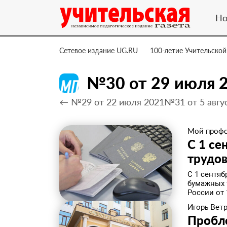
Но
Сетевое издание UG.RU
100-летие Учительской
№30 от 29 июля 
← №29 от 22 июля 2021
№31 от 5 авгу
Мой проф
С 1 се
трудо
С 1 сентя
бумажных 
России от 
Игорь Вет
Пробл