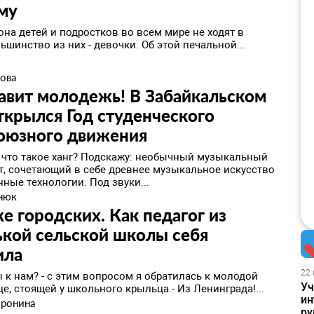
му
на детей и подростков во всем мире не ходят в
ьшинство из них - девочки. Об этой печальной...
нова
авит молодежь! В Забайкальском
ткрылся Год студенческого
оюзного движения
е, что такое ханг? Подскажу: необычный музыкальный
т, сочетающий в себе древнее музыкальное искусство
ные технологии. Под звуки...
нюк
е городских. Как педагог из
кой сельской школы себя
ила
22 
вы к нам? - с этим вопросом я обратилась к молодой
Уч
е, стоящей у школьного крыльца.- Из Ленинграда!...
ин
оронина
ру