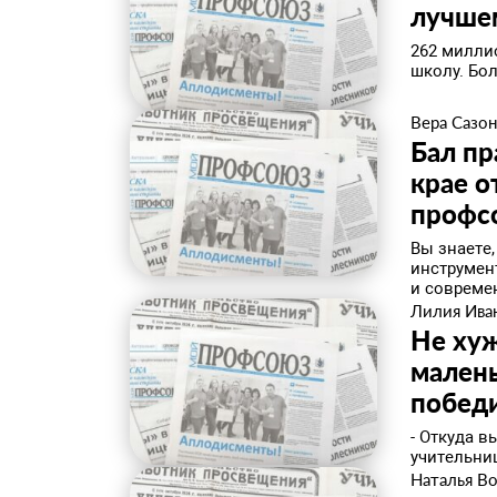
лучше
262 миллио
школу. Бол
Вера Сазо
Бал пр
крае о
профс
​Вы знает
инструмен
и современ
Лилия Ива
Не хуж
малень
побед
​- Откуда 
учительниц
Наталья В