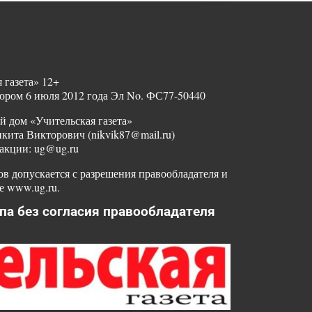
 газета» 12+
ором 6 июля 2012 года Эл No. ФС77-50440
й дом «Учительская газета»
ита Викторович (nikvik87@mail.ru)
акции: ug@ug.ru
в допускается с разрешения правообладателя и
е www.ug.ru.
па без согласия правообладателя