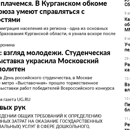
плачемся. В Курганском обкоме
Сб
юза умеют справляться с
9 а
остями
Ка
об
о миграция населения из региона - одна из основных
М
бразования Курганской области, я узнала вскоре после
8 м
Уч
оронина
пе
: взгляд молодежи. Студенческая
ыставка украсила Московский
29 
Ра
политен
ка
 в День российского студенчества, в Москве
10 
и метро «Выставочная» прошло торжественное
Вз
выставки работ победителей Всероссийского конкурса
вл
я газета UG.RU
10 
Пе
вых рук
бл
ЖДЕНИИ ОБЩИХ ТРЕБОВАНИЙ К ОПРЕДЕЛЕНИЮ
11 
НЫХ ЗАТРАТ НА ОКАЗАНИЕ ГОСУДАРСТВЕННЫХ
Ре
АЛЬНЫХ) УСЛУГ В СФЕРЕ ДОШКОЛЬНОГО,
тр