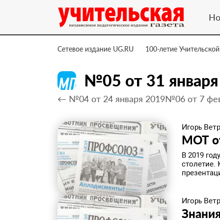
Но
Сетевое издание UG.RU
100-летие Учительской
№05 от 31 января
← №04 от 24 января 2019
№06 от 7 фе
Игорь Вет
​МОТ о
В 2019 го
столетие.
презентац
Игорь Вет
​Знани