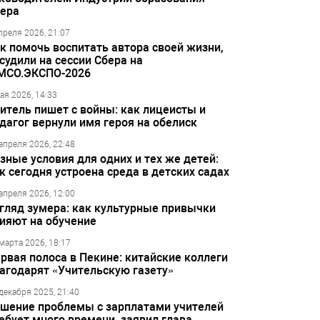
ера
преля 2026, 21:07
к помочь воспитать автора своей жизни,
судили на сессии Сбера на
МСО.ЭКСПО-2026
ая 2026, 14:33
итель пишет с войны: как лицеисты и
дагог вернули имя героя на обелиск
апреля 2026, 22:48
зные условия для одних и тех же детей:
к сегодня устроена среда в детских садах
апреля 2026, 12:00
гляд зумера: как культурные привычки
ияют на обучение
марта 2026, 18:17
рвая полоса в Пекине: китайские коллеги
агодарят «Учительскую газету»
декабря 2025, 21:40
шение проблемы с зарплатами учителей
ебует много времени, заявил глава