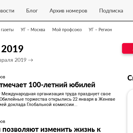
вости
Блог
Архив номеров
Подписка
 газеты
УГ – Москва
Мой профсоюз
УГ – Регион
 2019
враля 2019 →
С
ров
тмечает 100‑летний юбилей
ду Международная организация труда празднует свое
 Юбилейные торжества открылись 22 января в Женеве
ией доклада Глобальной комиссии...
ров
я позволяют изменить жизнь к