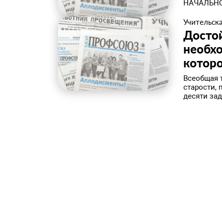
НАЧАЛЬНО
Учительска
​Досто
необхо
которо
Всеобщая 
старости, 
десяти зад