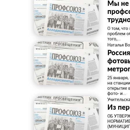
Мы не 
профсо
трудн
​О том, чт
проблем о
того,...
Наталья В
Россия
фотов
метро
25 января,
на станци
открытие 
фото- и...
Учительска
Из пер
ОБ УТВЕР
НОРМАТИВ
(МУНИЦИП