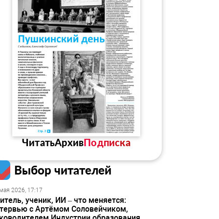
Читать
Архив
Подписка
Выбор читателей
мая 2026, 17:17
итель, ученик, ИИ – что меняется:
тервью с Артёмом Соловейчиком,
ководителем Индустрии образования