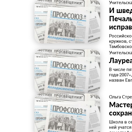
Учительска
И швед
Печал
исправ
Российско
кружков, с
Тамбовской
Учительска
Лауреа
В числе пя
года-2007»
назван Евг
Ольга Стр
Мастер
сохра
Школа в с
ней учатся