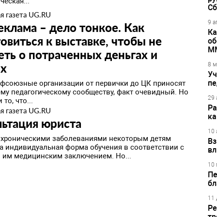
еская...
Сб
я газета UG.RU
9 а
клама – дело тонкое. Как
Ка
овиться к выставке, чтобы не
об
М
ть о потраченных деньгах и
ях
8 м
Уч
пе
рофсоюзные организации от первички до ЦК приносят
ему педагогическому сообществу, факт очевидный. Но
29 
то, что...
Ра
я газета UG.RU
ка
льтация юриста
10 
 с хроническими заболеваниями некоторым детям
Вз
а индивидуальная форма обучения в соответствии с
вл
им медицинским заключением. Но...
10 
Пе
бл
11 
Ре
тр