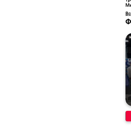
М
Вс
Ф