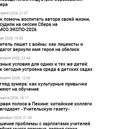
ера
преля 2026, 21:07
к помочь воспитать автора своей жизни,
судили на сессии Сбера на
МСО.ЭКСПО-2026
ая 2026, 14:33
итель пишет с войны: как лицеисты и
дагог вернули имя героя на обелиск
апреля 2026, 22:48
зные условия для одних и тех же детей:
к сегодня устроена среда в детских садах
апреля 2026, 12:00
гляд зумера: как культурные привычки
ияют на обучение
марта 2026, 18:17
рвая полоса в Пекине: китайские коллеги
агодарят «Учительскую газету»
декабря 2025, 21:40
шение проблемы с зарплатами учителей
ебует много времени, заявил глава