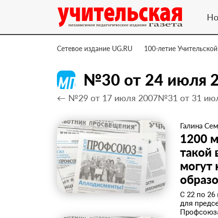
Но
Сетевое издание UG.RU
100-летие Учительской
№30 от 24 июля 
← №29 от 17 июля 2007
№31 от 31 ию
Галина Се
1200 м
такой
могут 
образ
С 22 по 2
для предс
Профсоюза