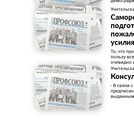
демографич
Учительска
Саморе
подгот
пожале
усили
То, что п
пользу вс
очевидно и 
Учительска
Консу
- В связи
предписан
выданным 