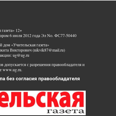
 газета» 12+
ором 6 июля 2012 года Эл No. ФС77-50440
й дом «Учительская газета»
ита Викторович (nikvik87@mail.ru)
акции: ug@ug.ru
в допускается с разрешения правообладателя и
е www.ug.ru.
па без согласия правообладателя