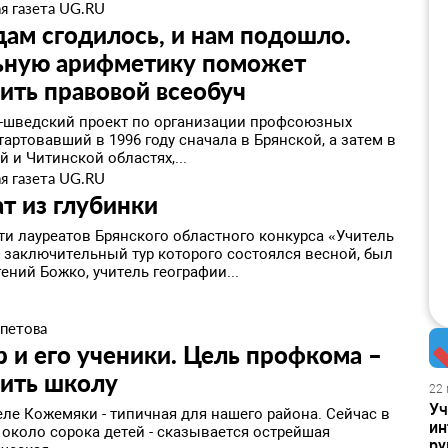
я газета UG.RU
ам сгодилось, и нам подошло.
ьную арифметику поможет
ить правовой всеобуч
-шведский проект по организации профсоюзных
тартовавший в 1996 году сначала в Брянской, а затем в
 и Читинской областях,...
я газета UG.RU
т из глубинки
ти лауреатов Брянского областного конкурса «Учитель
, заключительный тур которого состоялся весной, был
ений Божко, учитель географии...
епетова
 и его ученики. Цель профкома –
нить школу
22 
Уч
еле Кожемяки - типичная для нашего района. Сейчас в
ин
 около сорока детей - сказывается острейшая
ру