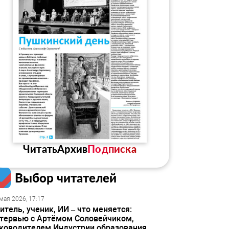
Читать
Архив
Подписка
Выбор читателей
мая 2026, 17:17
итель, ученик, ИИ – что меняется:
тервью с Артёмом Соловейчиком,
ководителем Индустрии образования