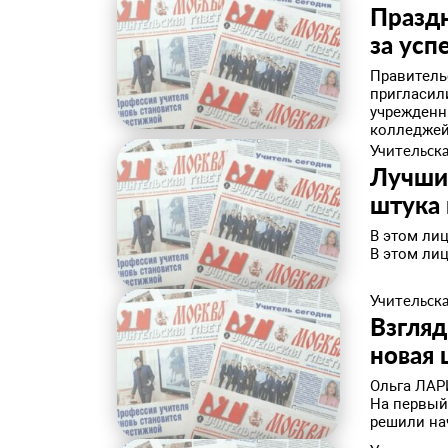
Праздн
за усп
Правитель
пригласил
учрежденн
колледжей
Учительска
Лучши
штука 
В этом лиц
В этом лиц
Учительска
Взгляд
новая
Ольга ЛАР
На первый
решили нач