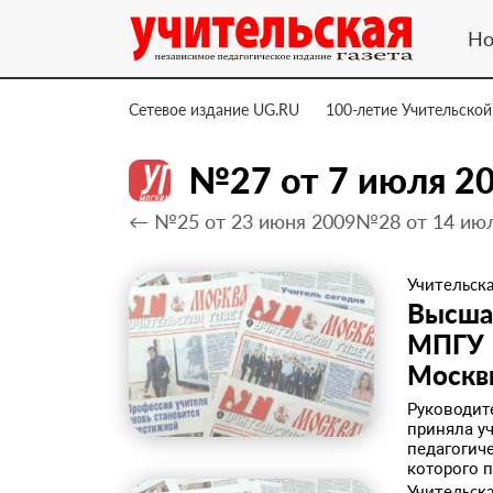
Но
Сетевое издание UG.RU
100-летие Учительской
№27 от 7 июля 2
← №25 от 23 июня 2009
№28 от 14 ию
Учительска
Высша
МПГУ –
Москв
Руководит
приняла у
педагогиче
которого п
Учительска