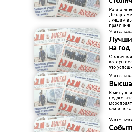
столи
Ровно две
Департаме
лучшим вы
празднично
Учительска
Лучши
на год
Столичное
которых е
что успешн
Учительска
Высша
В минувше
педагогич
мероприят
славянской
Учительска
Событи