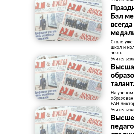
Празд
Бал ме
всегда
медали
Стало уже
школ и кол
честь...
Учительска
Высшая
образо
талан
На ученом
образован
РАН Викто
Учительска
Высшее
педаго