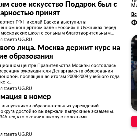
ям свое искусство Подарок был с
М
дарностью принят
Вс
Ф
артист РФ Николай Басков выступил в
венном концертном зале «Россия» в Лужниках перед
 московских школ с сольным благотворительным...
я газета UG.RU
вого лица. Москва держит курс на
ие образования
ционном центре Правительства Москвы состоялась
ференция руководителя Департамента образования
ионовой, посвященная итогам 2008-2009 учебного года
е к...
я газета UG.RU
мация в номер
0 выпускников образовательных учреждений
 округа достойно выдержали выпускные экзамены.
345 тех, кто окончил школу с золотыми...
я газета UG.RU