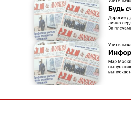
Учительска
Будь с
Дорогие д
лично сер
За плечами
Учительска
Инфор
Мэр Москв
выпускник
выпускает