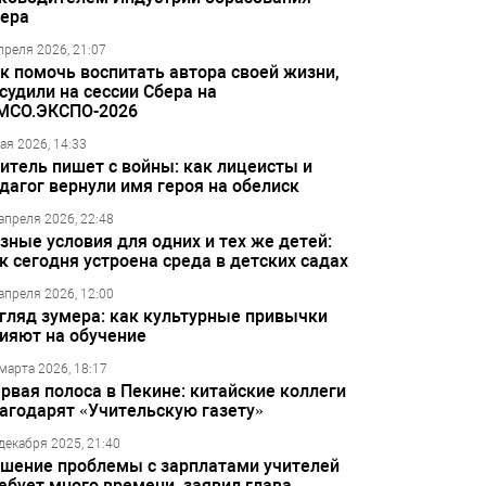
ера
преля 2026, 21:07
к помочь воспитать автора своей жизни,
судили на сессии Сбера на
МСО.ЭКСПО-2026
ая 2026, 14:33
итель пишет с войны: как лицеисты и
дагог вернули имя героя на обелиск
апреля 2026, 22:48
зные условия для одних и тех же детей:
к сегодня устроена среда в детских садах
апреля 2026, 12:00
гляд зумера: как культурные привычки
ияют на обучение
марта 2026, 18:17
рвая полоса в Пекине: китайские коллеги
агодарят «Учительскую газету»
декабря 2025, 21:40
шение проблемы с зарплатами учителей
ебует много времени, заявил глава