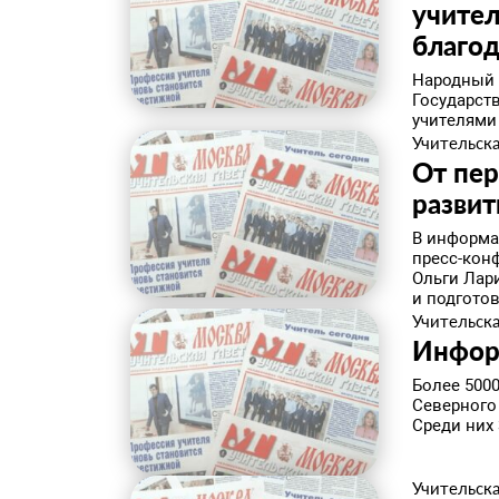
учител
благо
Народный 
Государст
учителями
Учительска
От пер
развит
В информа
пресс-кон
Ольги Лар
и подготовк
Учительска
Инфор
Более 500
Северного
Среди них 
Учительска