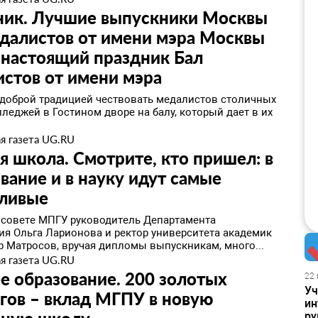
ник. Лучшие выпускники Москвы
далистов от имени мэра Москвы
 настоящий праздник Бал
стов от имени мэра
 доброй традицией чествовать медалистов столичных
леджей в Гостином дворе на балу, который дает в их
я газета UG.RU
 школа. Смотрите, кто пришел: в
вание и в науку идут самые
тливые
 совете МПГУ руководитель Департамента
ия Ольга Ларионова и ректор университета академик
р Матросов, вручая дипломы выпускникам, много...
я газета UG.RU
 образование. 200 золотых
22 
Уч
гов – вклад МГПУ в новую
ин
ру