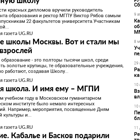
чную школу
Сб
сти красных дипломов вручили руководитель
9 а
нта образования и ректор МГПУ Виктор Рябов самым
Ка
пускникам 22 факультетов университета.Участникам
об
й...
М
я газета UG.RU
е школы Москвы. Вот и стали мы
8 м
Уч
 взрослей
пе
 образование - это полторы тысячи школ, среди
29 
сть золотые крупицы, те образовательные учреждения,
Ра
о работают, создавая Школу...
ка
я газета UG.RU
10 
я школа. И имя ему – МГПИ
Вз
вл
м учебном году в Московском гуманитарном
еском институте было немало интересных
10 
ий. Например, мероприятия, посвященные Дням
Пе
 культуры и...
бл
я газета UG.RU
11 
е. Кабалье и Басков подарили
Ре
тр