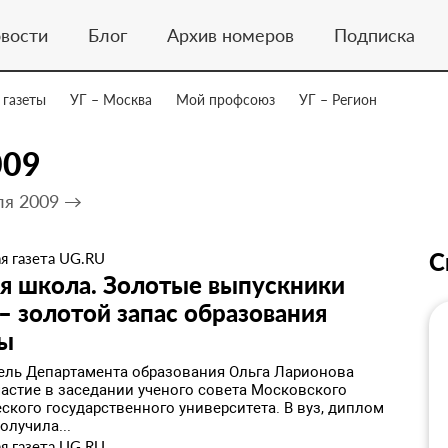
вости
Блог
Архив номеров
Подписка
 газеты
УГ – Москва
Мой профсоюз
УГ – Регион
009
ля 2009 →
С
я газета UG.RU
я школа. Золотые выпускники
 золотой запас образования
ы
ель Департамента образования Ольга Ларионова
частие в заседании ученого совета Московского
ского государственного университета. В вуз, диплом
олучила...
я газета UG.RU