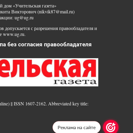
й дом «Учительская газета»
ита Викторович (nikvik87@mail.ru)
акции: ug@ug.ru
в допускается с разрешения правообладателя и
е www.ug.ru.
па без согласия правообладателя
nline) || ISSN 1607-2162. Abbreviated key title:
Реклама на сайте