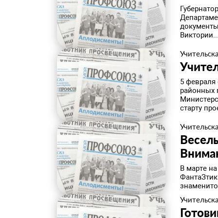
Губернато
Департаме
документы
Виктории..
Учительска
​Учите
5 февраля
районных 
Министерс
старту прое
Учительска
Веселы
Вниман
​В марте 
ФантаЗтик
знаменито
Учительска
​Готов