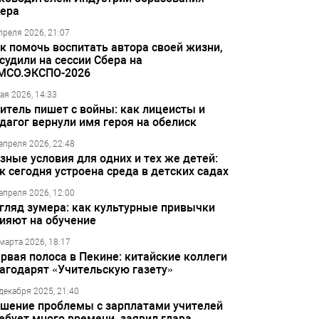
ера
преля 2026, 21:07
к помочь воспитать автора своей жизни,
судили на сессии Сбера на
МСО.ЭКСПО-2026
ая 2026, 14:33
итель пишет с войны: как лицеисты и
дагог вернули имя героя на обелиск
апреля 2026, 22:48
зные условия для одних и тех же детей:
к сегодня устроена среда в детских садах
апреля 2026, 12:00
гляд зумера: как культурные привычки
ияют на обучение
марта 2026, 18:17
рвая полоса в Пекине: китайские коллеги
агодарят «Учительскую газету»
декабря 2025, 21:40
шение проблемы с зарплатами учителей
ебует много времени, заявил глава