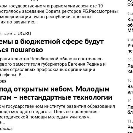
Сб
ком государственном аграрном университете 10
остоялось заседание Совета ректоров РБ.Рассмотрены
9 а
модернизации вузов республики, внесены
Ка
ия по развитию...
об
М
я газета UG.RU
емы в бюджетной сфере будут
8 м
Уч
ься пошагово
пе
правительства Челябинской области состоялась
29 
рвого заместителя губернатора Евгения Редина и
Ра
елей отраслевых профсоюзных организаций
ка
сферы. В...
ова
10 
Вз
 под открытым небом. Молодым
вл
гам – нестандартные технологии
10 
ком государственном институте развития образования
Пе
када молодого педагога. Цель ее проведения -
бл
методической помощи молодым учителям,
11 
...
Ре
овская
тр