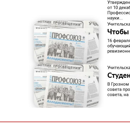
​Утвержде
от 10 дек
Профессио
науки...
Учительска
​Чтобы
16 феврал
обучающий
ревизионн
Учительска
​Студе
В Грозном
совета пр
совета, на