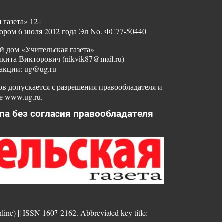
 газета» 12+
ором 6 июля 2012 года Эл No. ФС77-50440
й дом «Учительская газета»
ита Викторович (nikvik87@mail.ru)
акции: ug@ug.ru
в допускается с разрешения правообладателя и
е www.ug.ru.
па без согласия правообладателя
nline) || ISSN 1607-2162. Abbreviated key title: