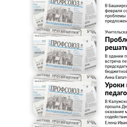
В Башкирс
февраля с
проблемы 
предложен
Учительска
​Пробл
решат
В здании 
встреча пе
председат
бюджетной 
Анна Евпат
Уроки
педаго
​В Калужс
прошла Де
оказание 
содействие
Елена Иван