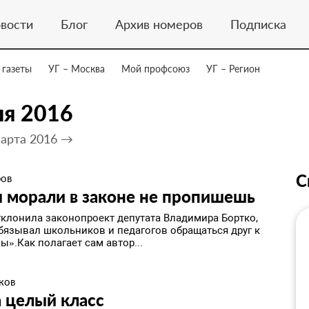
вости
Блог
Архив номеров
Подписка
 газеты
УГ – Москва
Мой профсоюз
УГ – Регион
ля 2016
арта 2016 →
С
ров
 морали в законе не пропишешь
тклонила законопроект депутата Владимира Бортко,
бязывал школьников и педагогов обращаться друг к
вы».Как полагает сам автор...
ков
а целый класс