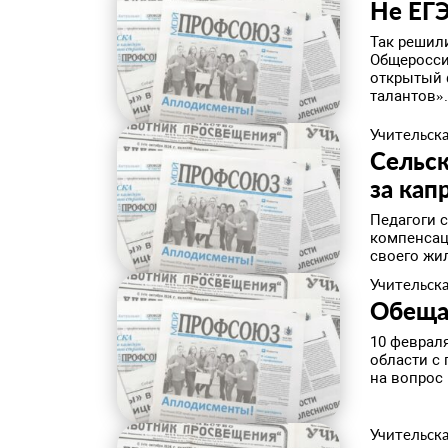
Не ЕГЭ
​Так реши
Общеросси
открытый 
талантов»
Учительска
​Сельс
за кап
Педагоги 
компенсац
своего жил
Учительска
​Обеща
10 феврал
области с
на вопрос
Учительска