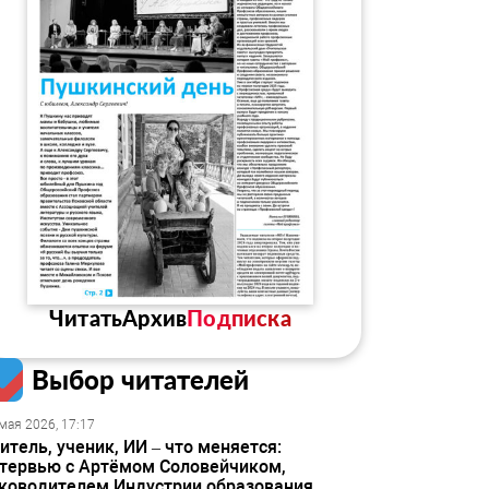
Читать
Архив
Подписка
Выбор читателей
мая 2026, 17:17
итель, ученик, ИИ – что меняется:
тервью с Артёмом Соловейчиком,
ководителем Индустрии образования