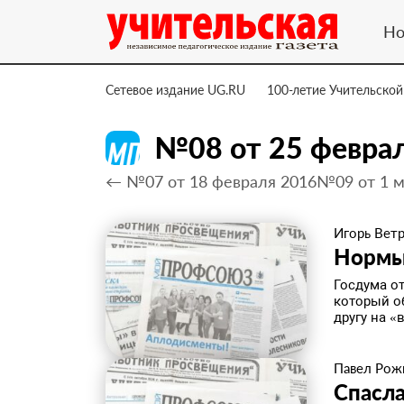
Но
Сетевое издание UG.RU
100-летие Учительской
№08 от 25 февра
← №07 от 18 февраля 2016
№09 от 1 м
Игорь Вет
​Нормы
Госдума о
который о
другу на «
Павел Рож
​Спасл