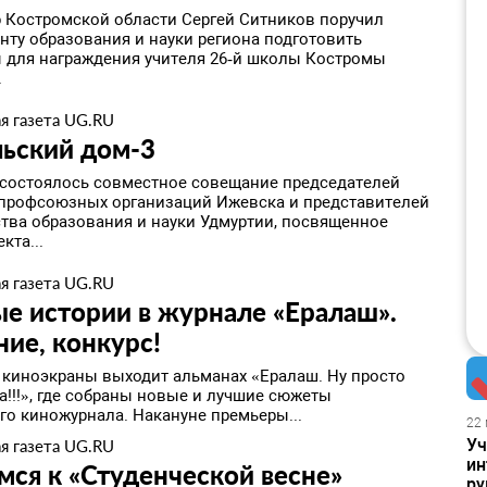
р Костромской области Сергей Ситников поручил
нту образования и науки региона подготовить
 для награждения учителя 26‑й школы Костромы
.
я газета UG.RU
льский дом-3
 состоялось совместное совещание председателей
профсоюзных организаций Ижевска и представителей
тва образования и науки Удмуртии, посвященное
кта...
я газета UG.RU
е истории в журнале «Ералаш».
ие, конкурс!
на киноэкраны выходит альманах «Ералаш. Ну просто
а!!!», где собраны новые и лучшие сюжеты
го киножурнала. Накануне премьеры...
22 
Уч
я газета UG.RU
ин
имся к «Студенческой весне»
ру