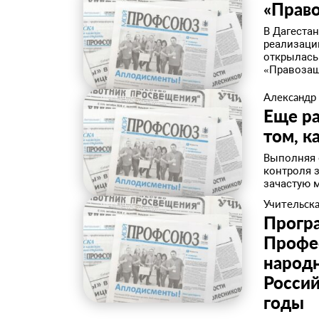
​«Прав
В Дагеста
реализаци
открылась
«Правозащ
Александр
Еще ра
том, к
​Выполняя
контроля 
зачастую 
Учительска
Програ
Профе
народн
Росси
годы