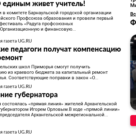
 единым живет учитель!
М
ли в комитете Барнаульской городской организации
Вс
йского Профсоюза образования и провели первый
Ф
фестиваль «Радуга профсоюзных
.Организационную и финансовую...
я газета UG.RU
кие педагоги получат компенсацию
ремонт
сельских школ Приморья смогут получить
ию из краевого бюджета за капитальный ремонт
ья. Соответствующие поправки в закон «О...
я газета UG.RU
ние губернатора
я состоялась «прямая линия» жителей Архангельской
 губернатором Игорем Орловым.В ходе «прямой линии»
 председателя Архангельской межрегиональной...
я газета UG.RU