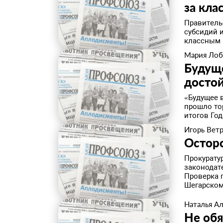
за кла
Правитель
субсидий 
классным р
Мария Лоб
Будуще
досто
​«Будущее 
прошло то
итогов Год
Игорь Вет
​Остор
Прокурату
законодат
Проверка 
Шегарском 
Наталья А
​Не об