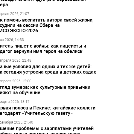
ера
преля 2026, 21:07
к помочь воспитать автора своей жизни,
судили на сессии Сбера на
МСО.ЭКСПО-2026
ая 2026, 14:33
итель пишет с войны: как лицеисты и
дагог вернули имя героя на обелиск
апреля 2026, 22:48
зные условия для одних и тех же детей:
к сегодня устроена среда в детских садах
апреля 2026, 12:00
гляд зумера: как культурные привычки
ияют на обучение
марта 2026, 18:17
рвая полоса в Пекине: китайские коллеги
агодарят «Учительскую газету»
декабря 2025, 21:40
шение проблемы с зарплатами учителей
ебует много времени, заявил глава