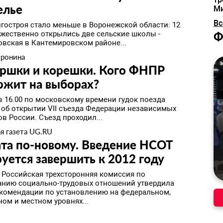
елье
М
Вс
лгостроя стало меньше в Воронежской области: 12
ржественно открылись две сельские школы -
Ф
вская в Кантемировском районе...
оронина
ершки и корешки. Кого ФНПР
ржит на выборах?
 в 16.00 по московскому времени гудок поезда
 об открытии VII съезда Федерации независимых
в России. Съезд проходил...
я газета UG.RU
та по-новому. Введение НСОТ
уется завершить к 2012 году
я Российская трехсторонняя комиссия по
анию социально-трудовых отношений утвердила
комендации по установлению на федеральном,
ом и местном уровнях...