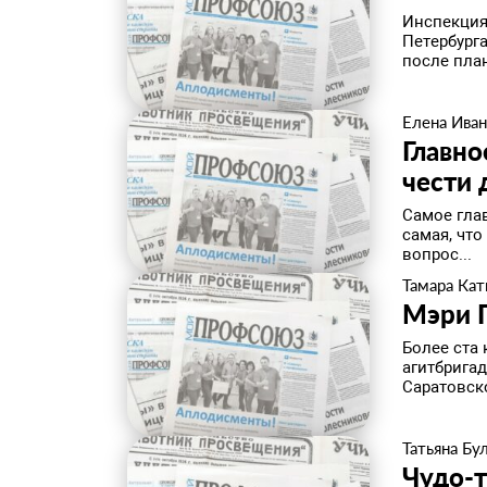
Инспекция
Петербурга
после пла
Елена Иван
Главно
чести 
​Самое гла
самая, что
вопрос...
Тамара Кат
Мэри П
​Более ст
агитбригад
Саратовско
Татьяна Бу
Чудо-т