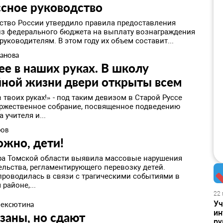
ссное руководство
ство России утвердило правила предоставления
из федерального бюджета на выплату вознаграждения
уководителям. В этом году их объем составит...
анова
е в наших руках. В школу
йной жизни двери открыты всем
в твоих руках!» - под таким девизом в Старой Руссе
ржественное собрание, посвященное подведению
а учителя и...
ров
ожно, дети!
ра Томской области выявила массовые нарушения
ельства, регламентирующего перевозку детей.
проводилась в связи с трагическими событиями в
районе,...
22 
Уч
лексютина
ин
язаны, но сдают
ру