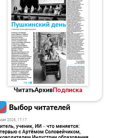
Читать
Архив
Подписка
Выбор читателей
мая 2026, 17:17
итель, ученик, ИИ – что меняется:
тервью с Артёмом Соловейчиком,
ководителем Индустрии образования