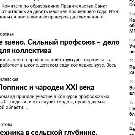
Сб
 Комитета по образованию Правительства Санкт-
 отчиталась за девять месяцев прошедшего года. Итог:
9 а
новых и внеплановых проверок два уволенных...
Ка
об
М
овская
е звено. Сильный профсоюз – дело
8 м
Уч
для коллектива
пе
вное звено в профсоюзной структуре - первичка. Та
29 
 работает в школе, детском саду, колледже, вузе. Весь
Ра
ка
илевская
10 
оппинс и чародеи ХХI века
Вз
вл
а команд приняли участие в конкурсе профсоюзных
 «Я - педагог, и это звучит гордо!», прошедшем в
10 
й области....
Пе
бл
11 
латова
Ре
ехника в сельской глубинке. ​
тр