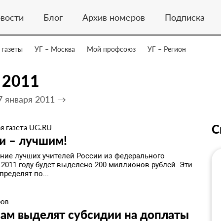
вости
Блог
Архив номеров
Подписка
 газеты
УГ – Москва
Мой профсоюз
УГ – Регион
 2011
7 января 2011 →
С
я газета UG.RU
и – лучшим!
ние лучших учителей России из федерального
 2011 году будет выделено 200 миллионов рублей. Эти
пределят по...
ров
ам выделят субсидии на доплаты