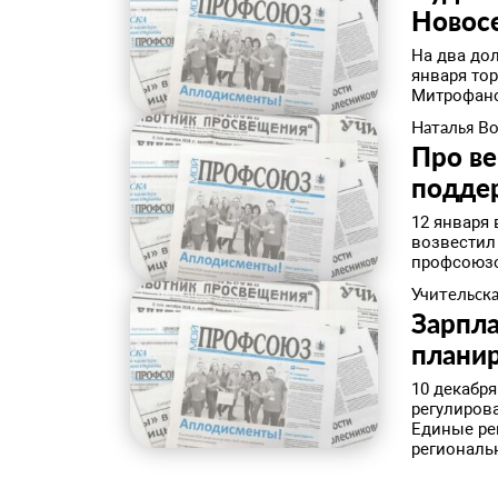
Новос
На два до
января то
Митрофано
Наталья В
Про в
подде
​12 января
возвестил
профсоюзо
Учительска
Зарпла
планир
​10 декабр
регулиров
Единые ре
региональн