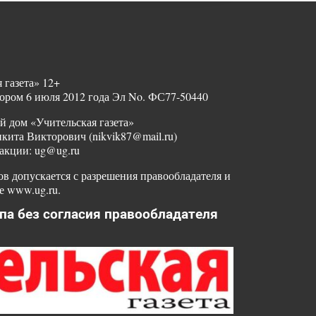
 газета» 12+
ором 6 июля 2012 года Эл No. ФС77-50440
й дом «Учительская газета»
ита Викторович (nikvik87@mail.ru)
акции: ug@ug.ru
в допускается с разрешения правообладателя и
е www.ug.ru.
па без согласия правообладателя