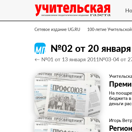
Но
Сетевое издание UG.RU
100-летие Учительской
№02 от 20 января
← №01 от 13 января 2011
№03-04 от 2
Учительска
​Преми
На поощре
бюджета в
деньги рас
Игорь Вет
Регион