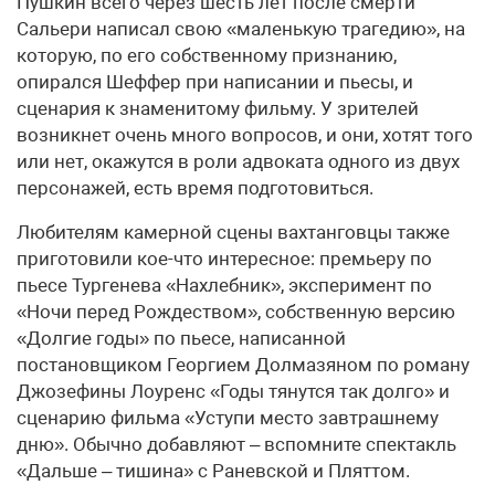
Пушкин всего через шесть лет после смерти
Сальери написал свою «маленькую трагедию», на
которую, по его собственному признанию,
опирался Шеффер при написании и пьесы, и
сценария к знаменитому фильму. У зрителей
возникнет очень много вопросов, и они, хотят того
или нет, окажутся в роли адвоката одного из двух
персонажей, есть время подготовиться.
Любителям камерной сцены вахтанговцы также
приготовили кое-что интересное: премьеру по
пьесе Тургенева «Нахлебник», эксперимент по
«Ночи перед Рождеством», собственную версию
«Долгие годы» по пьесе, написанной
постановщиком Георгием Долмазяном по роману
Джозефины Лоуренс «Годы тянутся так долго» и
сценарию фильма «Уступи место завтрашнему
дню». Обычно добавляют – вспомните спектакль
«Дальше – тишина» с Раневской и Пляттом.