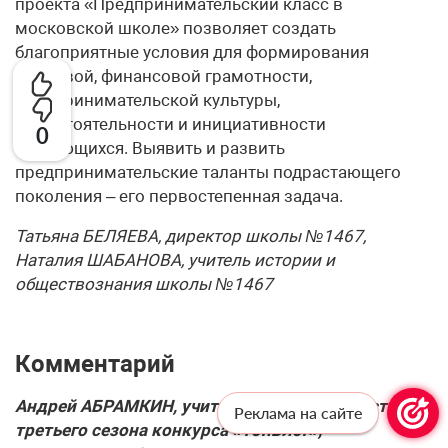
проекта «Предпринимательский класс в
московской школе» позволяет создать
благоприятные условия для формирования
правовой, финансовой грамотности,
предпринимательской культуры,
самостоятельности и инициативности
0
обучающихся. Выявить и развить
предпринимательские таланты подрастающего
поколения – его первостепенная задача.
Татьяна БЕЛЯЕВА, директор школы №1467,
Наталия ШАБАНОВА, учитель истории и
обществознания школы №1467
Комментарий
Андрей АБРАМКИН, учитель географии, участник
Реклама на сайте
третьего сезона конкурса «ТопБлог»,