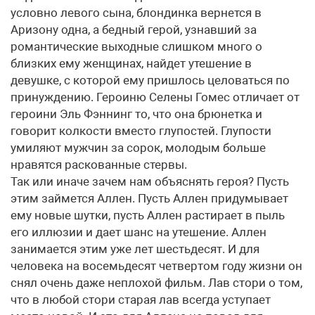
условно левого сына, блондинка вернется в
Аризону одна, а бедный герой, узнавший за
романтические выходные слишком много о
близких ему женщинах, найдет утешение в
девушке, с которой ему пришлось целоваться по
принуждению. Героиню Селены Гомес отличает от
героини Эль Фэннинг то, что она брюнетка и
говорит колкости вместо глупостей. Глупости
умиляют мужчин за сорок, молодым больше
нравятся раскованные стервы.
Так или иначе зачем нам объяснять героя? Пусть
этим займется Аллен. Пусть Аллен придумывает
ему новые шутки, пусть Аллен растирает в пыль
его иллюзии и дает шанс на утешение. Аллен
занимается этим уже лет шестьдесят. И для
человека на восемьдесят четвертом году жизни он
снял очень даже неплохой фильм. Лав стори о том,
что в любой стори старая лав всегда уступает