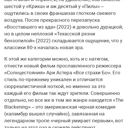
шестой у «Крика» и аж десятый у «Пилы» –
ощутились в своих франшизах глотком свежего
воздуха. После прекрасного перезапуска
«Восставшего из ада» (2022) и довольно дурацкой,
но в целом неплохой «Техасской резни
бензопилой» (2022) складывается ощущение, что у
классики 80-х началась новая эра.
К этой же категории можно, хоть и с натягом,
отнести новый фильм прославленного режиссера
«Солнцестояния» Ари Астера «Все страхи Бо». Его
стиль по-прежнему уникален и отличается
сюрреалистичной ноткой, но именно за это
каждый его фильм так ждут зрители. Совершенно
отдельно, но все же в том же жанре находится «The
Blackening» – это американская черная комедия
(каламбур вышел случайно), завязанная на
легендарном тропе «черный умирает первым», вот
только на этот раз в сюжете действуют