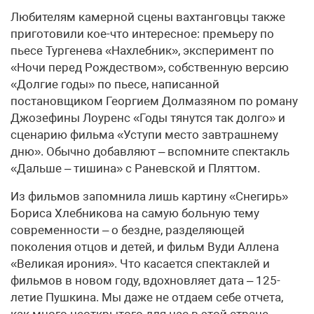
Любителям камерной сцены вахтанговцы также
приготовили кое-что интересное: премьеру по
пьесе Тургенева «Нахлебник», эксперимент по
«Ночи перед Рождеством», собственную версию
«Долгие годы» по пьесе, написанной
постановщиком Георгием Долмазяном по роману
Джозефины Лоуренс «Годы тянутся так долго» и
сценарию фильма «Уступи место завтрашнему
дню». Обычно добавляют – вспомните спектакль
«Дальше – тишина» с Раневской и Пляттом.
Из фильмов запомнила лишь картину «Снегирь»
Бориса Хлебникова на самую больную тему
современности – о бездне, разделяющей
поколения отцов и детей, и фильм Вуди Аллена
«Великая ирония». Что касается спектаклей и
фильмов в новом году, вдохновляет дата – 125-
летие Пушкина. Мы даже не отдаем себе отчета,
как много неоткрытого для нас в этой стране.