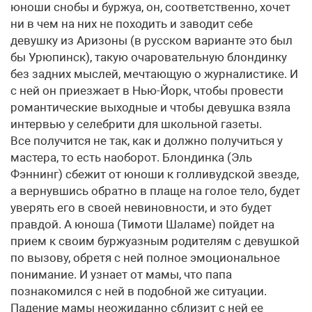
юноши снобы и буржуа, он, соответственно, хочет
ни в чем на них не походить и заводит себе
девушку из Аризоны (в русском варианте это был
бы Урюпинск), такую очаровательную блондинку
без задних мыслей, мечтающую о журналистике. И
с ней он приезжает в Нью-Йорк, чтобы провести
романтические выходные и чтобы девушка взяла
интервью у селебрити для школьной газеты.
Все получится не так, как и должно получиться у
мастера, то есть наоборот. Блондинка (Эль
Фэннинг) сбежит от юноши к голливудской звезде,
а вернувшись обратно в плаще на голое тело, будет
уверять его в своей невиновности, и это будет
правдой. А юноша (Тимоти Шаламе) пойдет на
прием к своим буржуазным родителям с девушкой
по вызову, обретя с ней полное эмоциональное
понимание. И узнает от мамы, что папа
познакомился c ней в подобной же ситуации.
Падение мамы неожиданно сблизит с ней ее