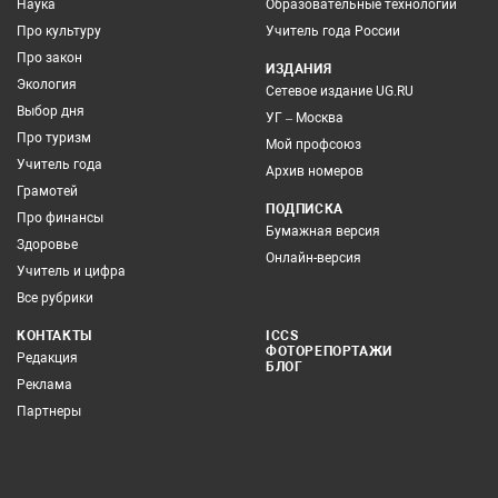
Наука
Образовательные технологии
Про культуру
Учитель года России
Про закон
ИЗДАНИЯ
Экология
Сетевое издание UG.RU
Выбор дня
УГ – Москва
Про туризм
Мой профсоюз
Учитель года
Архив номеров
Грамотей
ПОДПИСКА
Про финансы
Бумажная версия
Здоровье
Онлайн-версия
Учитель и цифра
Все рубрики
КОНТАКТЫ
ICCS
ФОТОРЕПОРТАЖИ
Редакция
БЛОГ
Реклама
Партнеры