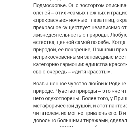
Подмосковье. Он с восторгом описыва
оленей – этих «самых нежных и граци
«прекрасные» ночные глаза птиц, «кр
прекрасное существует независимо от
жизнедеятельностью природы. Любую 
естества, ценной самой по себе. Когда
природой, ее покорение, Пришвин при
неприкосновенными заповедные места,
категорию гармонии: единства красоты
свою очередь – «дитя красоты».
Возвышенное чувство любви к Родине 
природе. Чувство природы – это «не чт
него одухотворены. Более того, у При
метафорической душой, и этот пантеиз
читателем, не мог не привлечь его. В
довольно большими тиражами, сделал