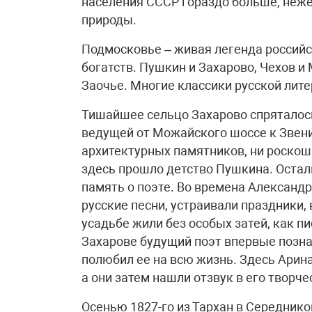
населения СССР гораздо больше, неже
природы.
Подмосковье – живая легенда российс
богатств. Пушкин и Захарово, Чехов и
Заочье. Многие классики русской лите
Тишайшее сельцо Захарово спряталось
ведущей от Можайского шоссе к Звени
архитектурных памятников, ни роскош
здесь прошло детство Пушкина. Остали
память о поэте. Во времена Александр
русские песни, устраивали праздники
усадьбе жили без особых затей, как п
Захарове будущий поэт впервые позна
полюбил ее на всю жизнь. Здесь Арин
а они затем нашли отзвук в его творче
Осенью 1827-го из Тархан в Середнико