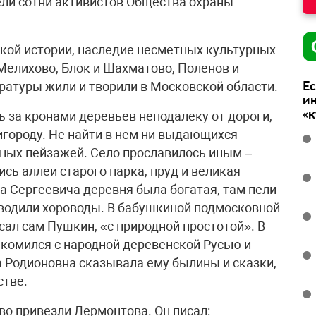
ли сотни активистов Общества охраны
кой истории, наследие несметных культурных
 Мелихово, Блок и Шахматово, Поленов и
Ес
ратуры жили и творили в Московской области.
ин
«
 за кронами деревьев неподалеку от дороги,
городу. Не найти в нем ни выдающихся
ных пейзажей. Село прославилось иным –
сь аллеи старого парка, пруд и великая
а Сергеевича деревня была богатая, там пели
, водили хороводы. В бабушкиной подмосковной
исал сам Пушкин, «с природной простотой». В
комился с народной деревенской Русью и
а Родионовна сказывала ему былины и сказки,
стве.
во привезли Лермонтова. Он писал: