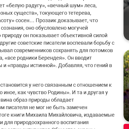
ет «белую радугу», «вечный шум» леса,
озных существ», токующего тетерева,
асоту» сосен… Прозаик доказывает, что
 сознания, оно обусловлено могучей
природу он показывает объективной силой
 другие советские писатели воспевали борьбу с
зывал современников сохранять для потомков
 «все родники Берендея». Он вводит
 и «правды истинной». Добавляя, что гений в
становится у него связанным с отношением к
о иное, как чувство Родины». И та и другая у
швина образ природы обладает
м писателя не мог не быть замечен
 итоге книги Михаила Михайловича, издаваемые
и для природоохранного воспитания