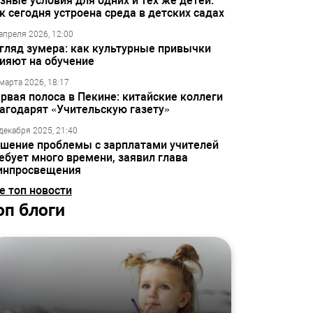
зные условия для одних и тех же детей:
к сегодня устроена среда в детских садах
апреля 2026, 12:00
гляд зумера: как культурные привычки
ияют на обучение
марта 2026, 18:17
рвая полоса в Пекине: китайские коллеги
агодарят «Учительскую газету»
декабря 2025, 21:40
шение проблемы с зарплатами учителей
ебует много времени, заявил глава
инпросвещения
е топ новости
оп блоги