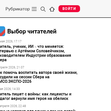
Рубрикатор
ВОЙТИ
Выбор читателей
мая 2026, 17:17
итель, ученик, ИИ – что меняется:
тервью с Артёмом Соловейчиком,
ководителем Индустрии образования
ера
преля 2026, 21:07
к помочь воспитать автора своей жизни,
судили на сессии Сбера на
МСО.ЭКСПО-2026
ая 2026, 14:33
итель пишет с войны: как лицеисты и
дагог вернули имя героя на обелиск
апреля 2026, 22:48