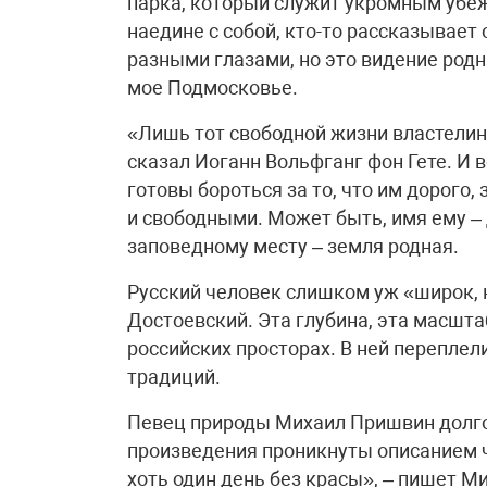
парка, который служит укромным убе
наедине с собой, кто-то рассказывае
разными глазами, но это видение родн
мое Подмосковье.
«Лишь тот свободной жизни властелин,
сказал Иоганн Вольфганг фон Гете. И в
готовы бороться за то, что им дорого,
и свободными. Может быть, имя ему – 
заповедному месту – земля родная.
Русский человек слишком уж «широк, н
Достоевский. Эта глубина, эта масшт
российских просторах. В ней переплел
традиций.
Певец природы Михаил Пришвин долго
произведения проникнуты описанием 
хоть один день без красы», – пишет 