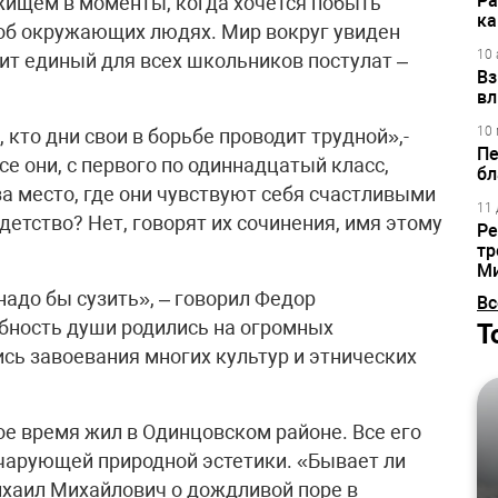
Ра
жищем в моменты, когда хочется побыть
ка
т об окружающих людях. Мир вокруг увиден
10 
ит единый для всех школьников постулат –
Вз
вл
10 
 кто дни свои в борьбе проводит трудной»,-
Пе
се они, с первого по одиннадцатый класс,
бл
 за место, где они чувствуют себя счастливыми
11 
детство? Нет, говорят их сочинения, имя этому
Ре
тр
М
адо бы сузить», – говорил Федор
Вс
абность души родились на огромных
Т
ись завоевания многих культур и этнических
е время жил в Одинцовском районе. Все его
чарующей природной эстетики. «Бывает ли
Михаил Михайлович о дождливой поре в