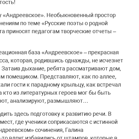
тость!
зу «Андреевское». Необыкновенный простор
инениям по теме «Русские поэты о родной
та приносят педагогам творческие отчеты –
еационная база «Андреевское» – прекрасная
сса, которая, родившись однажды, не исчезнет
ь. Затаив дыхание, ребята рассматривают дом,
м помещиком. Представляют, как по аллее,
ли гости к парадному крыльцу, как встречал
 кто из литературных героев мог бы быть
ают, анализируют, размышляют…
дить здесь подготовку к развитию речи. В
мест, где ученики соприкасаются с истинной
ндреевском» сочинения, Галина
-то вдруг избавились от штампов, которые в