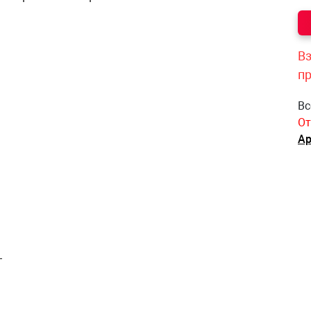
Вз
п
Вс
От
Ар
–