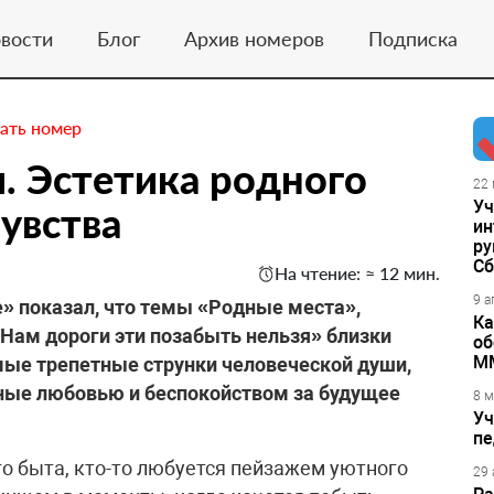
вости
Блог
Архив номеров
Подписка
ать номер
ы. Эстетика родного
22 
Уч
увства
ин
ру
Сб
На чтение: ≈ 12 мин.
9 а
» показал, что темы «Родные места»,
Ка
Нам дороги эти позабыть нельзя» близки
об
М
мые трепетные струнки человеческой души,
нные любовью и беспокойством за будущее
8 м
Уч
пе
го быта, кто-то любуется пейзажем уютного
29 