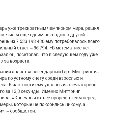
перь уже трехкратным чемпионом мира, решил
отметился еще одним рекордом в другой
рень из 7 533 198 436 ему потребовалось всего
ильный ответ – 86 794. «В математике нет
азал он, посетовав, что в следующем году уже
з-за возраста.
ваний является легендарный Герт Миттринг из
ра по устному счету среди взрослых и
са. В частности ему удалось извлечь корень
его за 13,3 секунды. Именно Миттринг
нира. «Конечно я их все прорешал сам перед
имеры, которые не покорились никому, а
», – сообщил он.