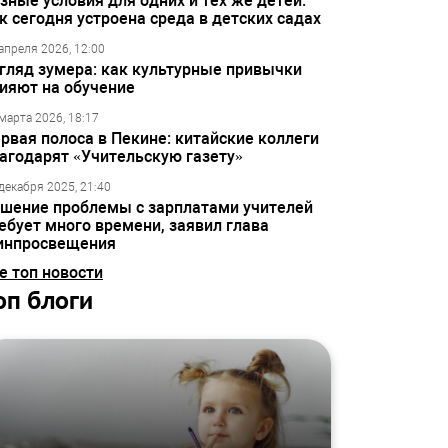
зные условия для одних и тех же детей:
к сегодня устроена среда в детских садах
апреля 2026, 12:00
гляд зумера: как культурные привычки
ияют на обучение
марта 2026, 18:17
рвая полоса в Пекине: китайские коллеги
агодарят «Учительскую газету»
декабря 2025, 21:40
шение проблемы с зарплатами учителей
ебует много времени, заявил глава
инпросвещения
е топ новости
оп блоги