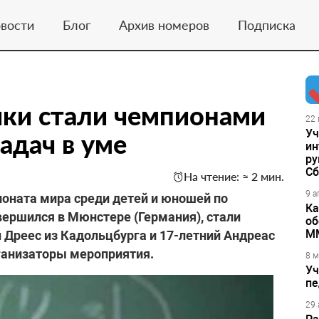
вости
Блог
Архив номеров
Подписка
ки стали чемпионами
22 
Уч
адач в уме
ин
ру
Сб
На чтение: ≈ 2 мин.
9 а
ната мира среди детей и юношей по
Ка
ершился в Мюнстере (Германия), стали
об
М
 Дреес из Кадольцбурга и 17-летний Андреас
ганизаторы мероприятия.
8 м
Уч
пе
29 