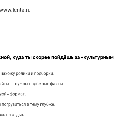
www.lenta.ru
сной, куда ты скорее пойдёшь за «культурным
 нахожу ролики и подборки.
сайты — нужны надёжные факты.
вой» формат.
 погрузиться в тему глубже.
сь на отдых.