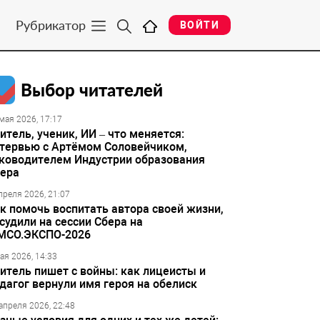
Рубрикатор
ВОЙТИ
Выбор читателей
мая 2026, 17:17
итель, ученик, ИИ – что меняется:
тервью с Артёмом Соловейчиком,
ководителем Индустрии образования
ера
преля 2026, 21:07
к помочь воспитать автора своей жизни,
судили на сессии Сбера на
МСО.ЭКСПО-2026
ая 2026, 14:33
итель пишет с войны: как лицеисты и
дагог вернули имя героя на обелиск
апреля 2026, 22:48