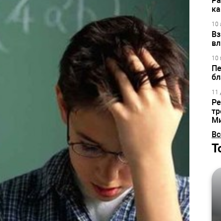
Ра
ка
10 
Вз
вл
10 
Пе
бл
11 
Ре
тр
М
Вс
Т