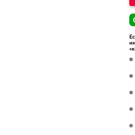
Ес
ин
«