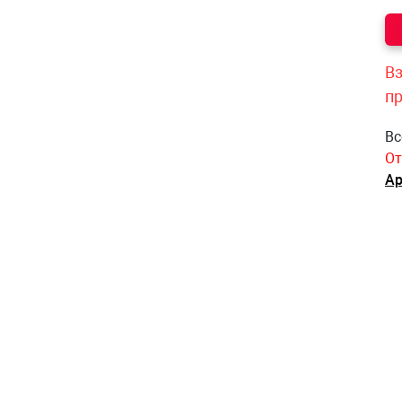
Вз
п
Вс
От
Ар