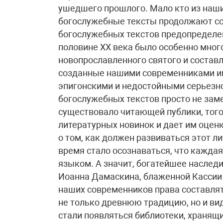
ушедшего прошлого. Мало кто из наши
богослужебные тексты продолжают соз
богослужебных текстов предопределе
половине XX века было особенно мног
новопрославленного святого и состав
созданные нашими современниками ик
эпигонскими и недостойными серьезно
богослужебных текстов просто не заме
существовало читающей публики, того
литературных новинок и дает им оцен
о том, как должен развиваться этот 
время стало осознаваться, что каждая
языком. А значит, богатейшее наслед
Иоанна Дамаскина, блаженной Кассии 
наших современников права составля
не только древнюю традицию, но и вид
стали появляться библиотеки, хранящ