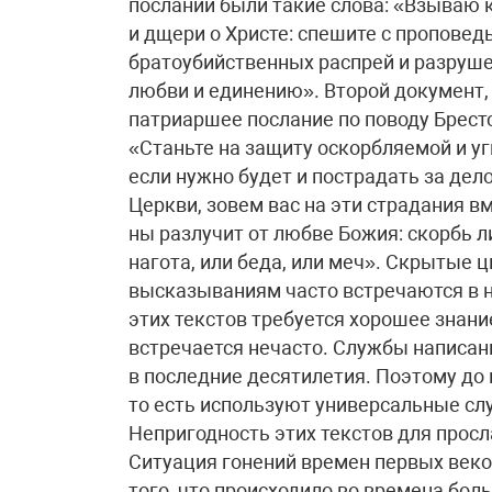
послании были такие слова: «Взываю 
и дщери о Христе: спешите с пропове
братоубийственных распрей и разрушен
любви и единению». Второй документ, 
патриаршее послание по поводу Брестс
«Станьте на защиту оскорбляемой и у
если нужно будет и пострадать за дел
Церкви, зовем вас на эти страдания в
ны разлучит от любве Божия: скорбь ли,
нагота, или беда, или меч». Скрытые 
высказываниям часто встречаются в 
этих текстов требуется хорошее знани
встречается нечасто. Службы написа
в последние десятилетия. Поэтому до
то есть используют универсальные слу
Непригодность этих текстов для прос
Ситуация гонений времен первых веко
того, что происходило во времена бол