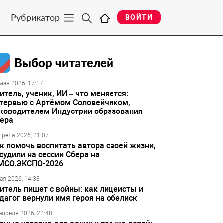
Рубрикатор
ВОЙТИ
Выбор читателей
мая 2026, 17:17
итель, ученик, ИИ – что меняется:
тервью с Артёмом Соловейчиком,
ководителем Индустрии образования
ера
преля 2026, 21:07
к помочь воспитать автора своей жизни,
судили на сессии Сбера на
МСО.ЭКСПО-2026
ая 2026, 14:33
итель пишет с войны: как лицеисты и
дагог вернули имя героя на обелиск
апреля 2026, 22:48