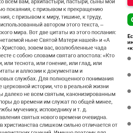
ко всем вам, архипастыри, пастыри, сыны мои
дью покаяния, с призывом к прекращению
ия, с призывом к миру, тишине, к труду,
использованный автором этого текста, –
кого мира. Вот две цитаты из этого послания:
Ес
гнетаемой ныне Святой Матери нашей» и «А
ин
о Христово, зовем вас, возлюбленные чада
«
месте с собою словами святаго апостола: «Кто
 или теснота, или гонение, или глад, или
цитаты и аллюзии к документам и
новых службах. Для полноценного понимания
е церковной истории, что в реальной жизни
ны далеко не всем святым, канонизированным
 поры до времени им служат по общей минее,
жбы мученику, исповеднику и т. д.
лавления святых нового времени очевидна.
в христианства слишком сильно отличается от
ьшевистских гонений. Именно поэтому для