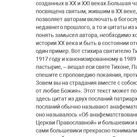
созданных в XX и XXI веках.Большая 
посвящена святым, жившим в XX веке,
позволяет авторам включать в богос
недавнего прошлого, а то и цитаты из
понять замысел автора, необходимо х
истории XX века и быть в состоянии 
один пример. Вот стихира святителю Т
1917 году и канонизированному в 1989
пастырие, – вещал еси святе Тихоне, 
спешите с проповедию покаяния, прот
Зовем вы на страдания вместе с собою
от любве Божия». Этот текст может п
здесь цитат из двух посланий патриарх
посланий обычно называют анафематс
оно называлось «Об анафематствовани
Церкви Православной» и большевики в
сами большевики прекрасно понимали, 