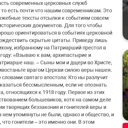
часть современных церковных служб
 то есть почти что нашим современникам. Это
лужебные тексты отсылки к событиям совсем
 исторических документов. Для того чтобы
орошо ориентироваться в событиях церковной
отождествить скрытые цитаты. Приведу лишь
ихону, избранному на Патриарший престол в
 году: «Взываю к вам, архипастырие и
Патриарше наш. – Сыны мои и дщери во Христе,
ивостаньте врагом Церкви силою веры нашея.
 словами святаго апостола: Кто ны разлучит
оказаться бессмысленным, если не опознать
а, относящихся к 1918 году. Первое из этих
твованием большевиков, хотя на самом деле
и творящих беззакония и гонителей веры и
 нем упомянуты не были, однако и общество, и
что гонители – это именно они. В этом