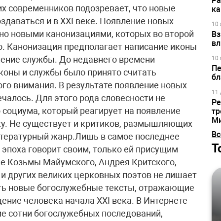
Ра
х современников подозревает, что новые
ка
даваться и в XXI веке. Появление новых
10 
но новыми канонизациями, которых во второй
Вз
вл
о. Канонизация предполагает написание иконы
ление службы. До недавнего времени
10 
Пе
оны и службы было принято считать
бл
го внимания. В результате появление новых
11 
чалось. Для этого рода словесности не
Ре
 социума, который реагирует на появление
тр
М
ку. Не существует и критиков, размышляющих
Вс
литературный жанр.Лишь в самое последнее
Т
 эпоха говорит своим, только ей присущим
ие Козьмы Майумского, Андрея Критского,
и других великих церковных поэтов не лишает
ть новые богослужебные тексты, отражающие
ение человека начала XXI века. В Интернете
ие сотни богослужебных последований,