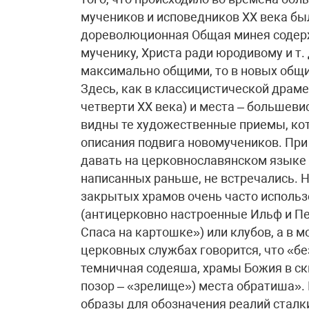
мучеников и исповедников XX века бы
дореволюционная Общая минея содерж
мученику, Христа ради юродивому и т.
максимально общими, то в новых общи
Здесь, как в классицистической драме
четверти XX века) и места – большеви
видны те художественные приемы, ко
описания подвига новомучеников. При
давать на церковнославянском языке 
написанных раньше, не встречались. 
закрытых храмов очень часто исполь
(антицерковно настроенные Ильф и Пе
Спаса на картошке») или клубов, а в 
церковных службах говорится, что «б
темничная содеяша, храмы Божия в с
позор – «зрелище») места обратиша». 
образы для обозначения реалий сталки