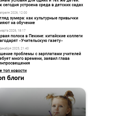
зные условия для одних и тех же детей:
к сегодня устроена среда в детских садах
апреля 2026, 12:00
гляд зумера: как культурные привычки
ияют на обучение
марта 2026, 18:17
рвая полоса в Пекине: китайские коллеги
агодарят «Учительскую газету»
декабря 2025, 21:40
шение проблемы с зарплатами учителей
ебует много времени, заявил глава
инпросвещения
е топ новости
оп блоги