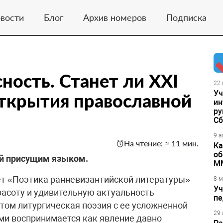
вости
Блог
Архив номеров
Подписка
ность. Станет ли XXI
22 
Уч
открытия православной
ин
ру
Сб
9 а
На чтение: ≈ 11 мин.
Ка
об
ей присущим языком.
М
вет «Поэтика ранневизантийской литературы»
8 м
Уч
расоту и удивительную актуальность
пе
этом литургическая поэзия с ее усложненной
29 
и воспринимается как явление давно