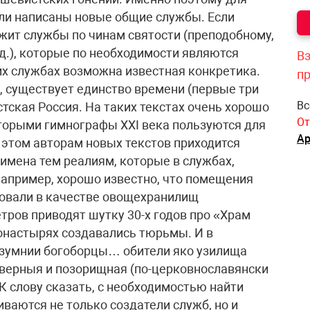
ли написаны новые общие службы. Если
ит службы по чинам святости (преподобному,
 д.), которые по необходимости являются
Вз
х службах возможна известная конкретика.
п
, существует единство времени (первые три
Вс
стская Россия. На таких текстах очень хорошо
От
торыми гимнографы XXI века пользуются для
Ар
 этом авторам новых текстов приходится
имена тем реалиям, которые в службах,
Например, хорошо известно, что помещения
зовали в качестве овощехранилищ
тров приводят шутку 30-х годов про «Храм
монастырях создавались тюрьмы. И в
езумнии богоборцы… обители яко узилища
кверныя и позорищная (по-церковнославянски
К слову сказать, с необходимостью найти
ваются не только создатели служб, но и