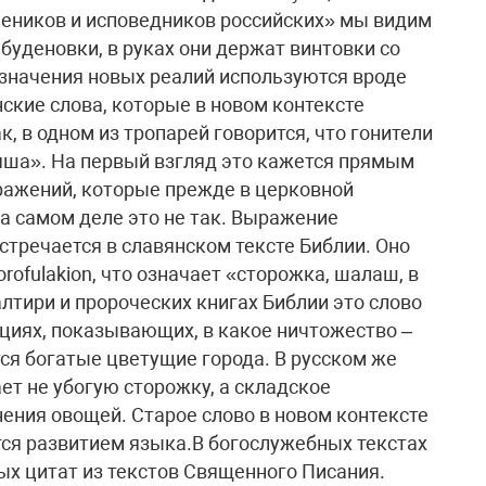
чеников и исповедников российских» мы видим
буденовки, в руках они держат винтовки со
значения новых реалий используются вроде
кие слова, которые в новом контексте
, в одном из тропарей говорится, что гонители
ша». На первый взгляд это кажется прямым
ражений, которые прежде в церковной
а самом деле это не так. Выражение
тречается в славянском тексте Библии. Оно
rofulakion, что означает «сторожка, шалаш, в
лтири и пророческих книгах Библии это слово
кциях, показывающих, в какое ничтожество –
ся богатые цветущие города. В русском же
т не убогую сторожку, а складское
ения овощей. Старое слово в новом контексте
тся развитием языка.В богослужебных текстах
ых цитат из текстов Священного Писания.