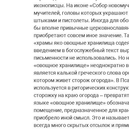
иконописцы. На иконе «Собор новому
мучителей, головы которых украшают 
штыками и пистолеты. Иногда для обо
бы вполне привычные церковнославянс
приобретают совсем иное значение. Так
«храмы яко овощные хранилища содея
введением в богослужебный текст вы
письменности не использовались. Но н
«овощное хранилище» неоднократно вс
является калькой греческого слова opo
котором живет сторож огорода». В Пса
используется в риторических констру
сторожку на краю огорода – превратят
языке «овощное хранилище» обозначае
помещение, предназначенное для хран
приобрело иной смысл. Это и называе
всегда много скрытых отсылок и прям