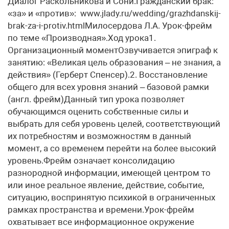
Диалог Раскольникова и Сони.Гражданский брак:
«за» и «против»: www.jlady.ru/wedding/grazhdanskij-
brak-za-i-protiv.htmlМилосердова Л.А. Урок-фрейм
по теме «Производная».Ход урока1.
Организационный моментОзвучивается эпиграф к
занятию: «Великая цель образования – не знания, а
действия» (Герберт Спенсер).2. Восстановление
общего для всех уровня знаний – базовой рамки
(англ. фрейм)Данный тип урока позволяет
обучающимся оценить собственные силы и
выбрать для себя уровень целей, соответствующий
их потребностям и возможностям в данный
момент, а со временем перейти на более высокий
уровень.Фрейм означает консолидацию
разнородной информации, имеющей центром то
или иное реальное явление, действие, событие,
ситуацию, воспринятую психикой в ограниченных
рамках пространства и времени.Урок-фрейм
охватывает все информационное окружение