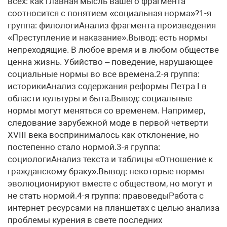
всех: как главная мысль вашего фрагмента
соотносится с понятием «социальная норма»?1-я
группа: филологиАнализ фрагмента произведения
«Преступление и наказание».Вывод: есть нормы
непреходящие. В любое время и в любом обществе
ценна жизнь. Убийство – поведение, нарушающее
социальные нормы во все времена.2-я группа:
историкиАнализ содержания реформы Петра I в
области культуры и быта.Вывод: социальные
нормы могут меняться со временем. Например,
следование зарубежной моде в первой четверти
XVIII века воспринималось как отклонение, но
постепенно стало нормой.3-я группа:
социологиАнализ текста и таблицы «Отношение к
гражданскому браку».Вывод: некоторые нормы
эволюционируют вместе с обществом, но могут и
не стать нормой.4-я группа: правоведыРабота с
интернет-ресурсами на планшетах с целью анализа
проблемы курения в свете последних