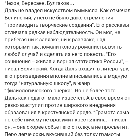
Чехов, Вересаев, Булгаков…
Даль не владел искусством вымысла. Как отмечал
Белинский, у него не было даже стремления
“производить творческие создания”. Его рассказы
отличала редкая наблюдательность. Он мог, не
прибегая ни к завязке, ни к развязке, над
которыми так ломали голову романисты, взять
любой случай и сделать из него повесть. “Его
сочинения – живая и верная статистика России”, –
писал Белинский. Когда Даль входил в литературу,
его произведения вполне вписывались в модную
тогда “натуральную школу”, в жанр
“физиологического очерка”. Но не более того…
Даль как педагог мало известен. А в свое время он
резко выступил против широкого внедрения
образования в крестьянской среде. “Грамота сама
по себе ничему не вразумит крестьянина, – писал
он, – она скорее собьет его с толку, а не просветит.
Перо легче сохи, вкусивший без толку грамоты