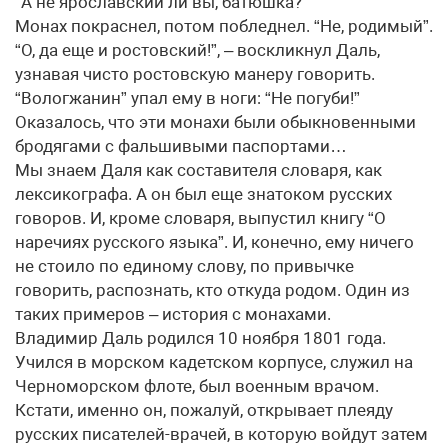
“А не ярославский ли вы, батюшка?”
Монах покраснел, потом побледнел. “Не, родимый”.
“О, да еще и ростовский!”, – воскликнул Даль,
узнавая чисто ростовскую манеру говорить.
“Вологжанин” упал ему в ноги: “Не погуби!”
Оказалось, что эти монахи были обыкновенными
бродягами с фальшивыми паспортами…
Мы знаем Даля как составителя словаря, как
лексикографа. А он был еще знатоком русских
говоров. И, кроме словаря, выпустил книгу “О
наречиях русского языка”. И, конечно, ему ничего
не стоило по единому слову, по привычке
говорить, распознать, кто откуда родом. Один из
таких примеров – история с монахами.
Владимир Даль родился 10 ноября 1801 года.
Учился в морском кадетском корпусе, служил на
Черноморском флоте, был военным врачом.
Кстати, именно он, пожалуй, открывает плеяду
русских писателей-врачей, в которую войдут затем