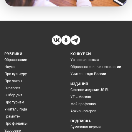
РУБРИКИ
КОНКУРСЫ
Образование
Успешная школа
Наука
Образовательные технологии
Про культуру
Учитель года России
Про закон
ИЗДАНИЯ
Экология
Сетевое издание UG.RU
Выбор дня
УГ – Москва
Про туризм
Мой профсоюз
Учитель года
Архив номеров
Грамотей
ПОДПИСКА
Про финансы
Бумажная версия
Здоровье