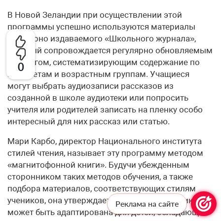
В Новой Зеландии при осуществлении этой
программы успешно используются материалы
регулярно издаваемого «Школьного журнала»,
который сопровождается регулярно обновляемым
каталогом, систематизирующим содержание по
0
предметам и возрастным группам. Учащиеся
могут выбрать аудиозаписи рассказов из
созданной в школе аудиотеки или попросить
учителя или родителей записать на пленку особо
интересный для них рассказ или статью.
Мари Карбо, директор Национального института
стилей чтения, называет эту программу методом
«магнитофонной книги». Будучи убежденным
сторонником таких методов обучения, а также
подбора материалов, соответствующих стилям
учеников, она утверждает, что данная методика
Реклама на сайте
может быть адаптирована для детей, обладающих