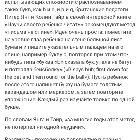
испытывающих сложности с распознаванием
таких букв, как b и d, и p и q, британские педагоги
Питер Янг и Колин Тайр в своей интересной книге
«Научи своего ребенка читать» рекомендуют метод
«письма на спине». Идея очень проста: поместите
на уровне глаз ребенка на стене большой лист
бумаги и пишите указательным пальцем на его
спине, например букву b, повторяя при этом что-
нибудь типа «буква «Б» сказала бух, упала на батут
и потеряла бейсболку» («B says buh; first down for
the bat and then round for the ball»). Пусть ребенок
после этого напишет букву на бумаге толстым
карандашом или маркером, а затем повторите
упражнение. Каждый раз изучайте только по одной
букве.
По словам Янга и Тайр, «за многие годы этот метод
не потерпел ни одной неудачи».
Различать «похожие, но повернутые в разные