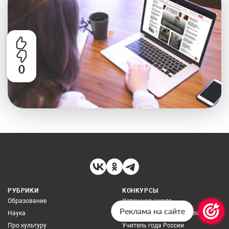
0
РУБРИКИ
КОНКУРСЫ
Образование
Успешная школа
Реклама на сайте
Наука
Образовательные технологии
Про культуру
Учитель года России