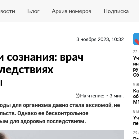
вости
Блог
Архив номеров
Подписка
3 ноября 2023, 10:32
 сознания: врач
22 
Уч
ин
ледствиях
ру
Сб
ы
9 а
Ка
На чтение: ≈ 3 мин.
об
М
воды для организма давно стала аксиомой, не
8 м
ьств. Однако ее бесконтрольное
Уч
ным для здоровья последствиям.
пе
29 