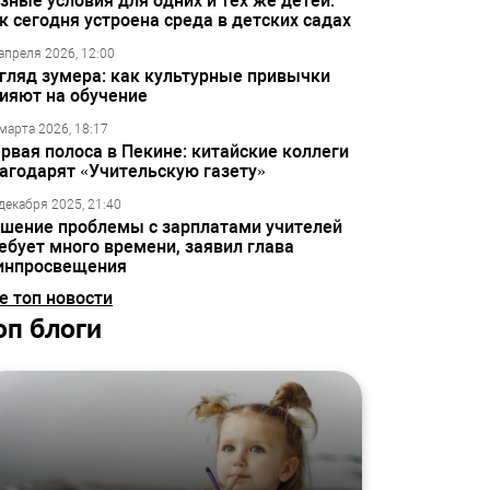
зные условия для одних и тех же детей:
к сегодня устроена среда в детских садах
апреля 2026, 12:00
гляд зумера: как культурные привычки
ияют на обучение
марта 2026, 18:17
рвая полоса в Пекине: китайские коллеги
агодарят «Учительскую газету»
декабря 2025, 21:40
шение проблемы с зарплатами учителей
ебует много времени, заявил глава
инпросвещения
е топ новости
оп блоги