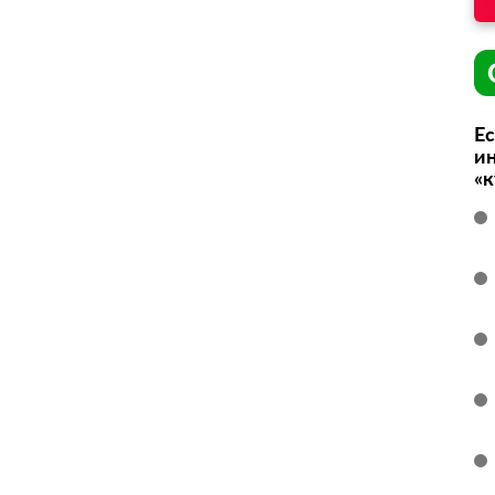
Ес
ин
«