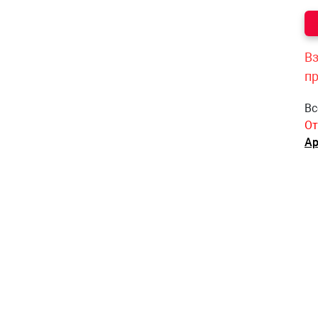
Вз
п
Вс
От
Ар