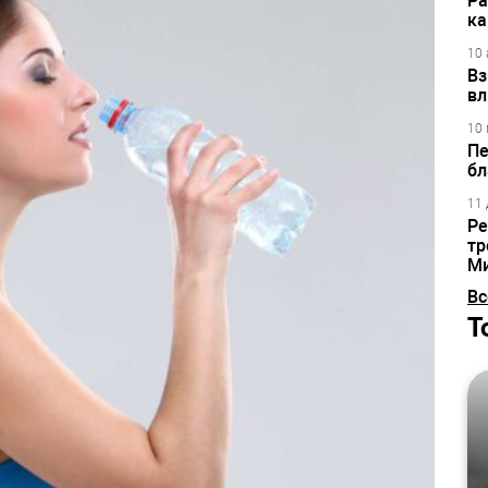
Ра
ка
10 
Вз
вл
10 
Пе
бл
11 
Ре
тр
М
Вс
Т