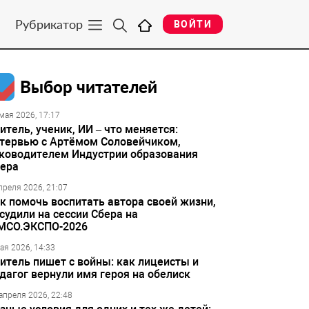
Рубрикатор
ВОЙТИ
Выбор читателей
мая 2026, 17:17
итель, ученик, ИИ – что меняется:
тервью с Артёмом Соловейчиком,
ководителем Индустрии образования
ера
преля 2026, 21:07
к помочь воспитать автора своей жизни,
судили на сессии Сбера на
МСО.ЭКСПО-2026
ая 2026, 14:33
итель пишет с войны: как лицеисты и
дагог вернули имя героя на обелиск
апреля 2026, 22:48