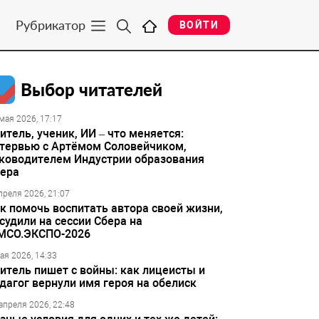
Рубрикатор
ВОЙТИ
Выбор читателей
мая 2026, 17:17
итель, ученик, ИИ – что меняется:
тервью с Артёмом Соловейчиком,
ководителем Индустрии образования
ера
преля 2026, 21:07
к помочь воспитать автора своей жизни,
судили на сессии Сбера на
МСО.ЭКСПО-2026
ая 2026, 14:33
итель пишет с войны: как лицеисты и
дагог вернули имя героя на обелиск
апреля 2026, 22:48