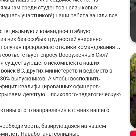
 языкам среди студентов неязыковых
ридцать участников!) наши ребята заняли все
 специальную и командно-штабную
 из них без особых трудностей уверенно
 получая прекрасные отклики командования…
 соответствует спросу Вооруженных Сил?
ия существующего некомплекта наших
 войск ВС, других министерств и ведомств в
30% выпускников. А чтобы восполнить
дефицит квалифицированных офицеров-
ткрываем девятую – психолого-педагогическую
ективы этого направления в стенах вашего
а необходимость, базирующаяся на нашем
ьми лет. Наработаны солидные