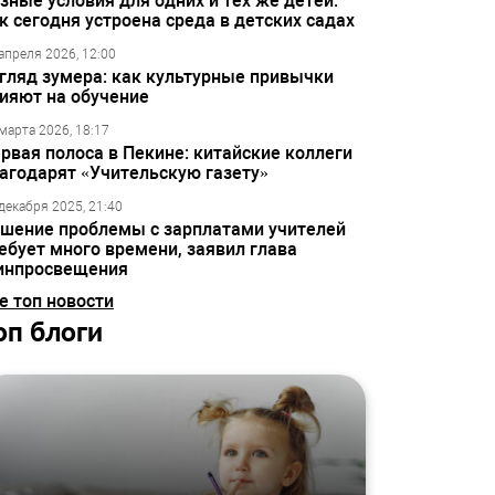
зные условия для одних и тех же детей:
к сегодня устроена среда в детских садах
апреля 2026, 12:00
гляд зумера: как культурные привычки
ияют на обучение
марта 2026, 18:17
рвая полоса в Пекине: китайские коллеги
агодарят «Учительскую газету»
декабря 2025, 21:40
шение проблемы с зарплатами учителей
ебует много времени, заявил глава
инпросвещения
е топ новости
оп блоги