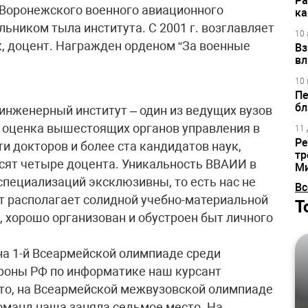
Ра
 Воронежского военного авиационного
ка
льником тыла института. С 2001 г. возглавляет
10 
, доцент. Награжден орденом “За военные
Вз
вл
10 
Пе
бл
нженерный институт – один из ведущих вузов
 оценка вышестоящих органов управления в
11 
Ре
и докторов и более ста кандидатов наук,
тр
сят четыре доцента. Уникальность ВВАИИ в
М
 специализаций эксклюзивны, то есть нас не
Вс
ут располагает солидной учебно-материальной
Т
хорошо организован и обустроен быт личного
 на 1-й Всеармейской олимпиаде среди
роны РФ по информатике наш курсант
то, на Всеармейской межвузовской олимпиаде
команд наша заняла седьмое место. На