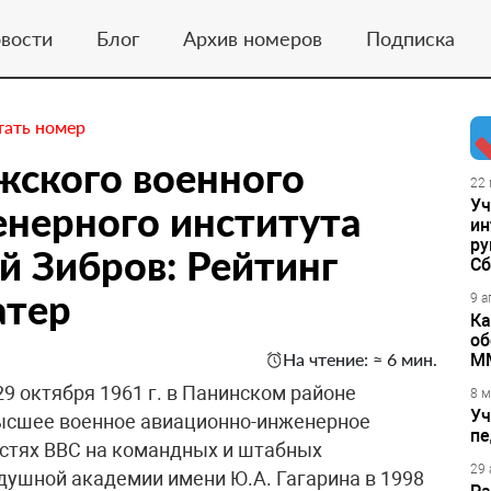
вости
Блог
Архив номеров
Подписка
тать номер
жского военного
22 
Уч
нерного института
ин
ру
й Зибров: Рейтинг
Сб
атер
9 а
Ка
об
На чтение: ≈ 6 мин.
М
9 октября 1961 г. в Панинском районе
8 м
Уч
ысшее военное авиационно-инженерное
пе
астях ВВС на командных и штабных
29 
душной академии имени Ю.А. Гагарина в 1998