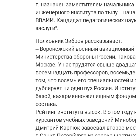
г. назначен заместителем начальника
инженерного института по тылу – нача
ВВАИИ. Кандидат педагогических наук
заслуги”.
Полковник Зибров рассказывает:
– Воронежский военный авиационный и
Министерства обороны России. Такова
Москве. У нас трудятся свыше двадцат
восемнадцать профессоров, восемьде
том, что восемь его специальностей и
дублирует ни один вуз России. Инстит
базой, казарменно-жилищным фондом, 
состава.
Рейтинг института высок. В этом году
курсантов учебных заведений Минобо
Дмитрий Карпюк завоевал второе мес
в Санкт-Петербурге из сорока шести 