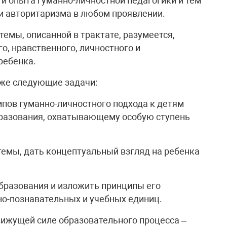
и опыта гуманно-личностной педагогики и тем
 авторитаризма в любом проявлении.
емы, описанной в трактате, разумеется,
о, нравственного, личностного и
ребенка.
кже следующие задачи:
ипов гуманно-личностного подхода к детям
бразования, охватывающему особую ступень
темы, дать концептуальный взгляд на ребенка
бразования и изложить принципы его
но-познавательных и учебных единиц.
ижущей силе образовательного процесса –