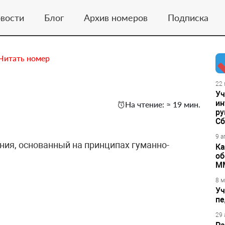
вости
Блог
Архив номеров
Подписка
Читать номер
22 
Уч
ин
На чтение: ≈ 19 мин.
ру
Сб
9 а
ния, основанный на принципах гуманно-
Ка
об
М
8 м
Уч
пе
29 