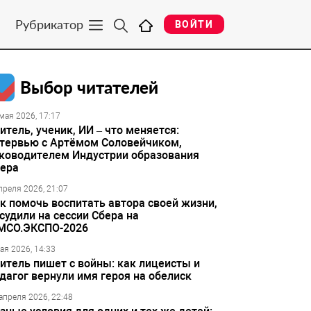
Рубрикатор
ВОЙТИ
Выбор читателей
мая 2026, 17:17
итель, ученик, ИИ – что меняется:
тервью с Артёмом Соловейчиком,
ководителем Индустрии образования
ера
преля 2026, 21:07
к помочь воспитать автора своей жизни,
судили на сессии Сбера на
МСО.ЭКСПО-2026
ая 2026, 14:33
итель пишет с войны: как лицеисты и
дагог вернули имя героя на обелиск
апреля 2026, 22:48