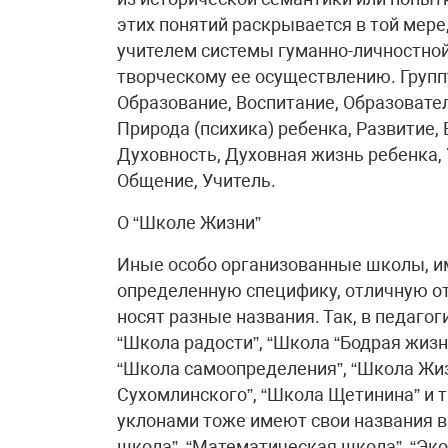
этих понятий раскрывается в той мере
учителем системы гуманно-личностной 
творческому ее осуществлению. Групп
Образование, Воспитание, Образовате
Природа (психика) ребенка, Развитие,
Духовность, Духовная жизнь ребенка, 
Общение, Учитель.
О “Школе Жизни”
Иные особо организованные школы, и
определенную специфику, отличную от
носят разные названия. Так, в педаго
“Школа радости”, “Школа “Бодрая жизн
“Школа самоопределения”, “Школа Жиз
Сухомлинского”, “Школа Щетинина” и т
уклонами тоже имеют свои названия в
школа”, “Математическая школа”, “Эко