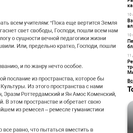
Ра
ка
10 
Вз
азать всем учителям: “Пока еще вертится Земля
вл
 гаснет свет свободы, Господи, пошли всем нам
10 
огу о сущности вечной педагогики жизни
Пе
или. Или, предельно кратко, Господи, пошли
бл
11 
Ре
званию, и по жанру нечто особое.
тр
М
бой послание из пространства, которое бы
Вс
Культуры. Из этого пространства с нами
Т
, Эразм Роттердамский и Ян Амос Коменский,
. В этом пространстве и обретает свою
ейшем из ремесел – ремесле гуманистики
 все равно, что пытаться вместить в