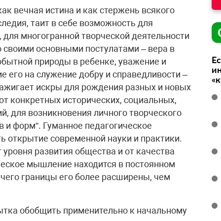
ак вечная истина и как стержень всякого
ледия, таит в себе возможность для
 для многогранной творческой деятельности
о своими основными постулатами – вера в
Ес
бытной природы в ребенке, уважение и
ин
е его на служение добру и справедливости –
«
ажигает искры для рождения разных и новых
от конкретных исторических, социальных,
й, для возникновения личного творческого
в и форм”. Гуманное педагогическое
ть открытие современной науки и практики.
 уровня развития общества и от качества
ческое мышление находится в постоянном
а чего границы его более расширены, чем
ытка обобщить применительно к начальному