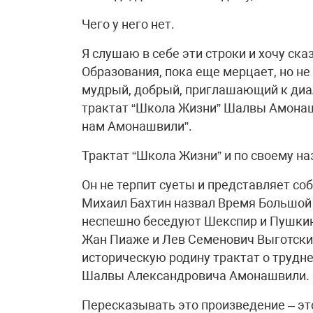
Чего у него нет.
Я слушаю в себе эти строки и хочу ск
Образования, пока еще мерцает, но не
мудрый, добрый, приглашающий к диал
трактат “Школа Жизни” Шалвы Амонашв
нам Амонашвили”.
Трактат “Школа Жизни” и по своему на
Он не терпит суеты и представляет со
Михаил Бахтин назвал Время Большой 
неспешно беседуют Шекспир и Пушкин
Жан Пиаже и Лев Семенович Выготский
историческую родину трактат о трудн
Шалвы Александровича Амонашвили.
Пересказывать это произведение – это