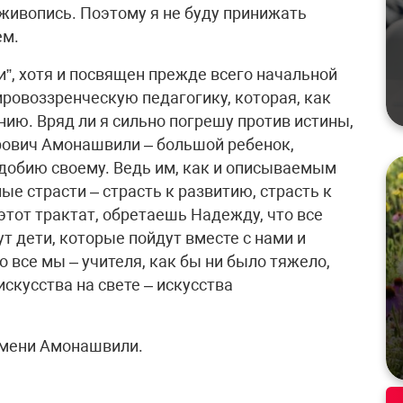
живопись. Поэтому я не буду принижать
ем.
”, хотя и посвящен прежде всего начальной
ровоззренческую педагогику, которая, как
ию. Вряд ли я сильно погрешу против истины,
рович Амонашвили – большой ребенок,
одобию своему. Ведь им, как и описываемым
ые страсти – страсть к развитию, страсть к
 этот трактат, обретаешь Надежду, что все
ут дети, которые пойдут вместе с нами и
о все мы – учителя, как бы ни было тяжело,
скусства на свете – искусства
имени Амонашвили.