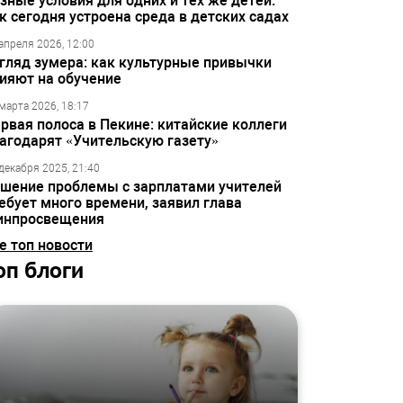
зные условия для одних и тех же детей:
к сегодня устроена среда в детских садах
апреля 2026, 12:00
гляд зумера: как культурные привычки
ияют на обучение
марта 2026, 18:17
рвая полоса в Пекине: китайские коллеги
агодарят «Учительскую газету»
декабря 2025, 21:40
шение проблемы с зарплатами учителей
ебует много времени, заявил глава
инпросвещения
е топ новости
оп блоги