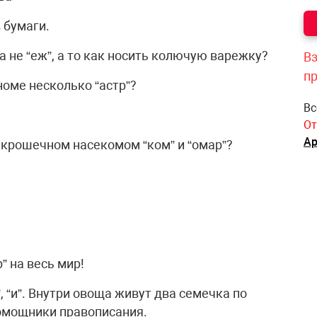
в бумаги.
 а не “еж”, а то как носить колючую варежку?
Вз
п
номе несколько “астр”?
Вс
От
Ар
 крошечном насекомом “ком” и “омар”?
” на весь мир!
, “и”. Внутри овоща живут два семечка по
омощники правописания.