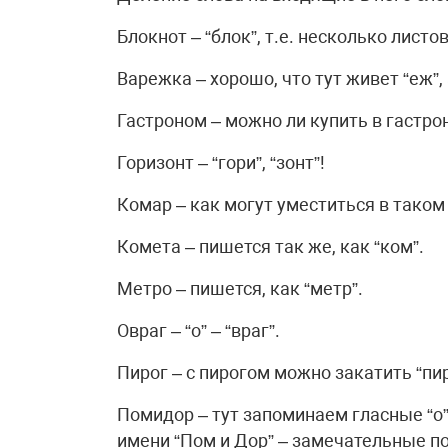
Блокнот – “блок”, т.е. несколько листо
Варежка – хорошо, что тут живет “еж”,
Гастроном – можно ли купить в гастро
Горизонт – “гори”, “зонт”!
Комар – как могут уместиться в таком
Комета – пишется так же, как “ком”.
Метро – пишется, как “метр”.
Овраг – “о” – “враг”.
Пирог – с пирогом можно закатить “пир
Помидор – тут запоминаем гласные “о”
имени “Пом и Дор” – замечательные п