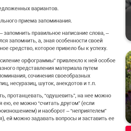
редложенных вариантов.
льного приема запоминания.
– запомнить правильное написание слова, –
лся запомнить, а, зная особенности своей
ое средство, которое привело бы к успеху.
усиление орфограммы” привлекло к ней особое
разного представления материала путем
поминания, сочинения своеобразных
лиц, несуразиц, шуток, анекдотов и т.п.
ь, протанцевать, “одушевить”, на нее можно
я ею, ее можно “считать другом” (если
оизношением) и наоборот – “неприятелем”
я), ей можно задавать вопросы и заставить ее