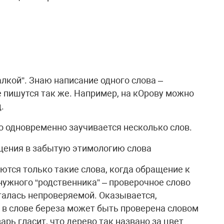
лкой”. Знаю написание одного слова –
е пишутся так же. Например, на кОрову можно
.
о одновременно заучивается несколько слов.
щения в забытую этимологию слова
ются только такие слова, когда обращение к
нужного “родственника” – проверочное слово
талась непроверяемой. Оказывается,
” в слове береза может быть проверена словом
арь гласит, что дерево так названо за цвет