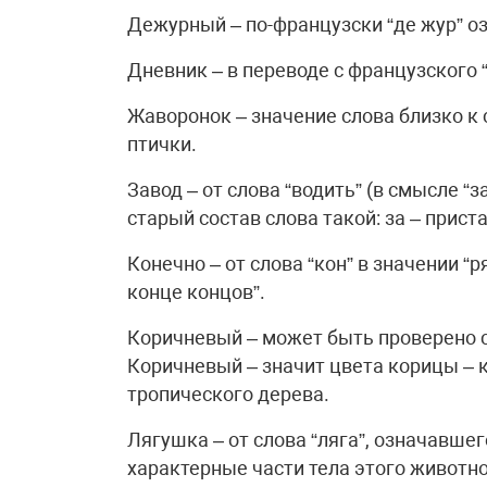
Дежурный – по-французски “де жур” озн
Дневник – в переводе с французского
Жаворонок – значение слова близко к 
птички.
Завод – от слова “водить” (в смысле “з
старый состав слова такой: за – приста
Конечно – от слова “кон” в значении “р
конце концов”.
Коричневый – может быть проверено с
Коричневый – значит цвета корицы – 
тропического дерева.
Лягушка – от слова “ляга”, означавшего
характерные части тела этого животно