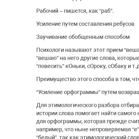
Рабочий – пишется, как “раб”.
Усиление путем составления ребусов
Заучивание обобщенным способом
Психологи называют этот прием “веша
“вешаю” на него другие слова, которы
“повесить” кОньки, сОроку, сОбаку и т.д
Преимущество этого способа в том, чт
“Усиление орфограммы” путем возвра
Для этимологического разбора отбира
истории слова помогает найти самого 
для орфограммы, которая прежде счи
например, что ныне непроверяемая “е
“белый”, так как этимологический слов