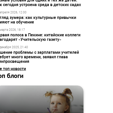
зные условия для одних и тех же детей:
к сегодня устроена среда в детских садах
апреля 2026, 12:00
гляд зумера: как культурные привычки
ияют на обучение
марта 2026, 18:17
рвая полоса в Пекине: китайские коллеги
агодарят «Учительскую газету»
декабря 2025, 21:40
шение проблемы с зарплатами учителей
ебует много времени, заявил глава
инпросвещения
е топ новости
оп блоги