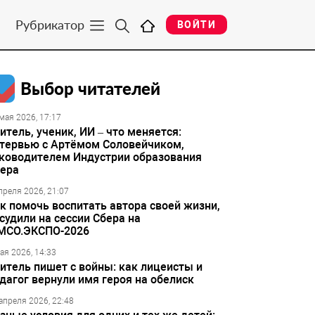
Рубрикатор
ВОЙТИ
Выбор читателей
мая 2026, 17:17
итель, ученик, ИИ – что меняется:
тервью с Артёмом Соловейчиком,
ководителем Индустрии образования
ера
преля 2026, 21:07
к помочь воспитать автора своей жизни,
судили на сессии Сбера на
МСО.ЭКСПО-2026
ая 2026, 14:33
итель пишет с войны: как лицеисты и
дагог вернули имя героя на обелиск
апреля 2026, 22:48