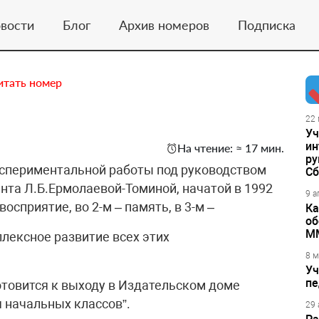
вости
Блог
Архив номеров
Подписка
итать номер
22 
Уч
ин
На чтение: ≈ 17 мин.
ру
кспериментальной работы под руководством
Сб
нта Л.Б.Ермолаевой-Томиной, начатой в 1992
9 а
восприятие, во 2-м – память, в 3-м –
Ка
об
М
лексное развитие всех этих
8 м
Уч
пе
отовится к выходу в Издательском доме
я начальных классов”.
29 