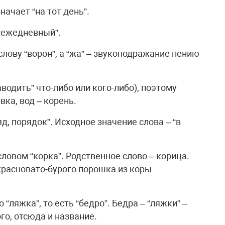
ачает “на тот день”.
 “ежедневный”.
слову “ворон”, а “жа” – звукоподражание пению
аводить” что-либо или кого-либо), поэтому
вка, вод – корень.
яд, порядок”. Исходное значение слова – “в
ловом “корка”. Родственное слово – корица.
красновато-бурого порошка из коры
 “ляжка”, то есть “бедро”. Бедра – “ляжки” –
го, отсюда и название.