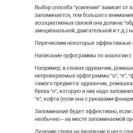
Выбор способа “усиления” зависит от 
запоминается, тем большего внимания
ассоциативных связей она должна “обр
эмоциональной, двигательной и т.д.) н
Перечислим некоторые эффективные 
Написание орфограммы по аналогии с
Например, в словах одуванчик, ромашк
непроверяемые орфограммы “о”, “е”, 
самого предмета: одуванчик, ромашка,
буква “о”, которую в них надо запомни
“е”; кофта (если она с рукавами-фона
Запоминание будет эффективно, если э
необычно – на месте запоминаемой о
Деление слова на входящие в него сло