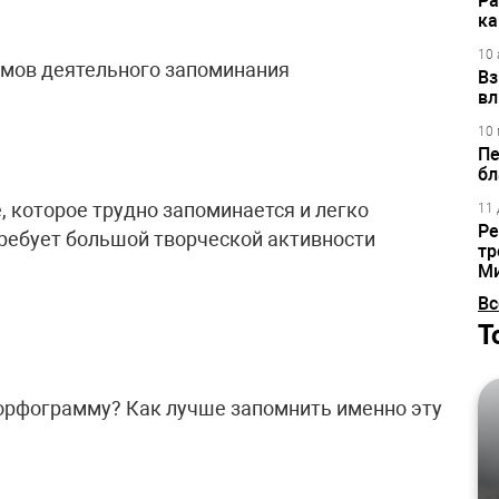
Ра
ка
10 
емов деятельного запоминания
Вз
вл
10 
Пе
бл
, которое трудно запоминается и легко
11 
Ре
ребует большой творческой активности
тр
М
Вс
Т
 орфограмму? Как лучше запомнить именно эту