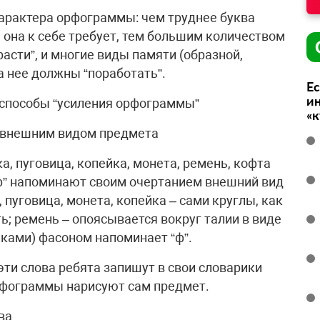
характера орфограммы: чем труднее буква
 она к себе требует, тем большим количеством
асти”, и многие виды памяти (образной,
а нее должны “поработать”.
Ес
ин
способы “усиления орфограммы”
«
 внешним видом предмета
а, пуговица, копейка, монета, ремень, кофта
“ф” напоминают своим очертанием внешний вид
 пуговица, монета, копейка – сами круглы, как
ть; ремень – опоясывается вокруг талии в виде
риками) фасоном напоминает “ф”.
ти слова ребята запишут в свои словарики
рфограммы нарисуют сам предмет.
ва