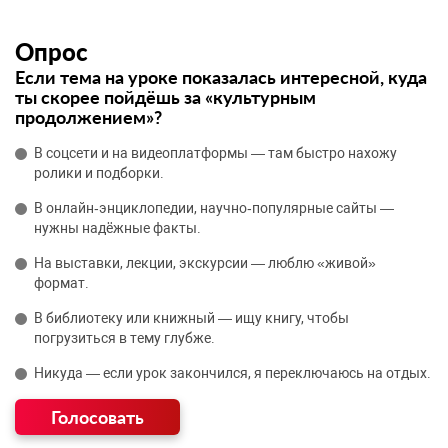
Опрос
Если тема на уроке показалась интересной, куда
ты скорее пойдёшь за «культурным
продолжением»?
В соцсети и на видеоплатформы — там быстро нахожу
ролики и подборки.
В онлайн‑энциклопедии, научно‑популярные сайты —
нужны надёжные факты.
На выставки, лекции, экскурсии — люблю «живой»
формат.
В библиотеку или книжный — ищу книгу, чтобы
погрузиться в тему глубже.
Никуда — если урок закончился, я переключаюсь на отдых.