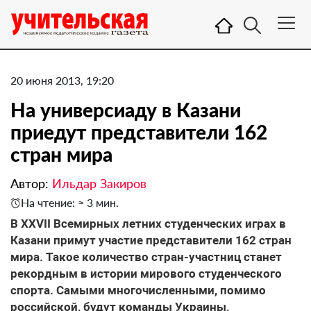
20 июня 2013, 19:20
На универсиаду в Казани
приедут представители 162
стран мира
Автор:
Ильдар Закиров
На чтение: ≈ 3 мин.
В XXVII Всемирных летних студенческих играх в
Казани примут участие представители 162 стран
мира. Такое количество стран-участниц станет
рекордным в истории мирового студенческого
спорта. Самыми многочисленными, помимо
российской, будут команды Украины,