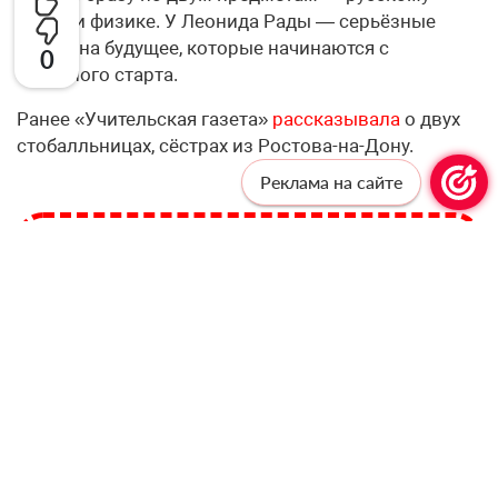
языку и физике. У Леонида Рады — серьёзные
планы на будущее, которые начинаются с
0
отличного старта.
Ранее «Учительская газета»
рассказывала
о двух
стобалльницах, сёстрах из Ростова-на-Дону.
Реклама на сайте
Профессионалам —
профессиональную рассылку!
Подпишитесь, чтобы получать актуальные
новости и специальные предложения от
«Учительской газеты», не выходя из
почтового ящика
Подписаться