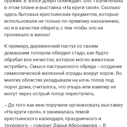
оружия. В эпосе добро побеждает зло. Поучительна
в этом плане и выставка «На круги своя». Сколько
здесь бытовых крестьянских предметов, которые
использовали не только по прямому назначению,
но и в качестве оберега, с тем чтобы зло не
проникало в жизнь!
К примеру, деревенский пастух со своим
домашним топором обходил стадо, как будто
обрубал все нечистое, которое могло животных
истребить. Смысл пастушеского обряда – создание
символической железной ограды вокруг коров. Во
многих областях укладывали на ночь топор под
порог дома, считалось, что упырь или вампир не
могут через острый топор переступить.
– До того как мне поручили организовать выставку
«На круги своя», я занималась темой
крестьянского календаря, праздничного и
трудового, – говорит Дарья Абросимова. – В