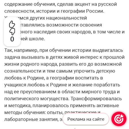
содержание обучения, сде­лав акцент на русской
словесности, истории и географии России.
Учащимся других национальностей
предоставлялись возможности освоения
культурного наследия своих народов, в том числе и
0
в средней школе.
Так, например, при обучении истории выдвигалась
задача вызывать в детях живой ин­терес к прошлой
жизни родного народа, развить его до возможной
сознательности и тем самым упрочить детскую
любовь к Родине, а географии воспитать в
учащихся любовь к Родине и желание поработать
над ее преуспева­нием в области мирного труда и
политического могущества. Трансформировалась
и методика, планировалось при­менять активные
методы обучения: опыты, практические и
Реклама на сайте
лабораторные занятия, экскурсии.