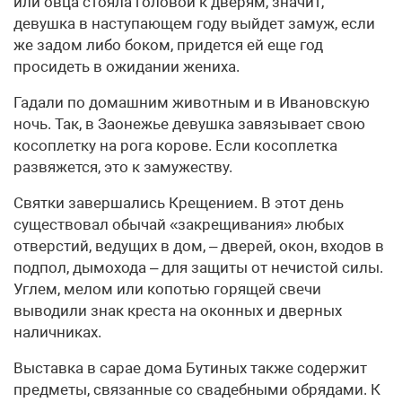
или овца стояла головой к дверям, значит,
девушка в наступающем году выйдет замуж, если
же задом либо боком, придется ей еще год
просидеть в ожидании жениха.
Гадали по домашним животным и в Ивановскую
ночь. Так, в Заонежье девушка завязывает свою
косоплетку на рога корове. Если косоплетка
развяжется, это к замужеству.
Святки завершались Крещением. В этот день
существовал обычай «закрещивания» любых
отверстий, ведущих в дом, – дверей, окон, входов в
подпол, дымохода – для защиты от нечистой силы.
Углем, мелом или копотью горящей свечи
выводили знак креста на оконных и дверных
наличниках.
Выставка в сарае дома Бутиных также содержит
предметы, связанные со свадебными обрядами. К