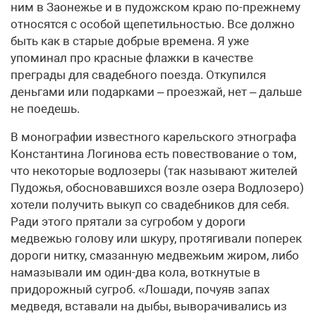
ним в Заонежье и в пудожском краю по-прежнему
относятся с особой щепетильностью. Все должно
быть как в старые добрые времена. Я уже
упоминал про красные флажки в качестве
преграды для свадебного поезда. Откупился
деньгами или подарками – проезжай, нет – дальше
не поедешь.
В монографии известного карельского этнографа
Константина Логинова есть повествование о том,
что некоторые водлозеры (так называют жителей
Пудожья, обосновавшихся возле озера Водлозеро)
хотели получить выкуп со свадебников для себя.
Ради этого прятали за сугробом у дороги
медвежью голову или шкуру, протягивали поперек
дороги нитку, смазанную медвежьим жиром, либо
намазывали им один-два кола, воткнутые в
придорожный сугроб. «Лошади, почуяв запах
медведя, вставали на дыбы, выворачивались из