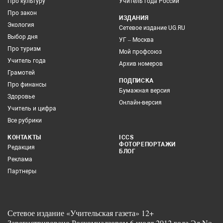
Про культуру
Учитель года России
Про закон
ИЗДАНИЯ
Экология
Сетевое издание UG.RU
Выбор дня
УГ – Москва
Про туризм
Мой профсоюз
Учитель года
Архив номеров
Грамотей
ПОДПИСКА
Про финансы
Бумажная версия
Здоровье
Онлайн-версия
Учитель и цифра
Все рубрики
КОНТАКТЫ
ICCS
ФОТОРЕПОРТАЖИ
Редакция
БЛОГ
Реклама
Партнеры
Сетевое издание «Учительская газета» 12+
Зарегистрировано Роскомнадзором 6 июля 2012 года Эл No.