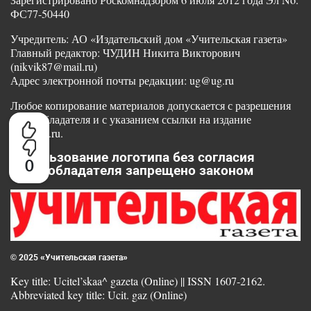
ФС77-50440
Учредитель: АО «Издательский дом «Учительская газета»
Главный редактор: ЧУДИН Никита Викторович
(nikvik87@mail.ru)
Адрес электронной почты редакции: ug@ug.ru
Любое копирование материалов допускается с разрешения
правообладателя и с указанием ссылки на издание
www.ug.ru.
Использование логотипа без согласия
0
правообладателя запрещено законом
© 2025 «Учительская газета»
Key title: Ucitel’skaa^ gazeta (Online) || ISSN 1607-2162.
Abbreviated key title: Ucit. gaz (Online)