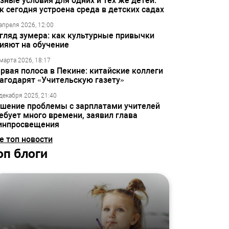
зные условия для одних и тех же детей:
к сегодня устроена среда в детских садах
апреля 2026, 12:00
гляд зумера: как культурные привычки
ияют на обучение
марта 2026, 18:17
рвая полоса в Пекине: китайские коллеги
агодарят «Учительскую газету»
декабря 2025, 21:40
шение проблемы с зарплатами учителей
ебует много времени, заявил глава
инпросвещения
е топ новости
оп блоги