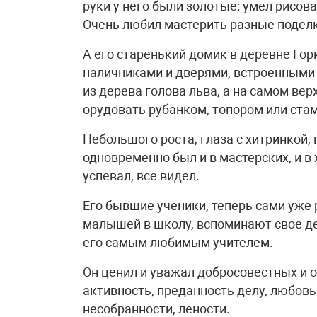
руки у него были золотые: умел рисова
Очень любил мастерить разные поделк
А его старенький домик в деревне Го
наличниками и дверями, встроенным
из дерева голова льва, а на самом верх
орудовать рубанком, топором или ста
Небольшого роста, глаза с хитринкой,
одновременно был и в мастерских, и в х
успевал, все видел.
Его бывшие ученики, теперь сами уже 
малышей в школу, вспоминают свое д
его самым любимым учителем.
Он ценил и уважал добросовестных и 
активность, преданность делу, любовь 
несобранности, лености.