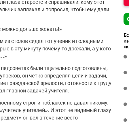
и глаза старосте и спрашивали: кому этот
мальчик заплакал и попросил, чтобы ему дали
ее можно дольше жевать!»
Ес
ин
им из столов сидел тот ученик и голодными
«
рые в эту минуту почему-то дрожали, а у кого-
ы…»
а педсоветах были тщательно подготовлены,
упреков, он четко определял цели и задачи,
ие гражданской зрелости, готовности к труду
ал главной задачей учителя.
военному строг и поблажек не давал никому.
 «учитель учителей». И этот не видимый глазу
редмет» он вел в течение всего