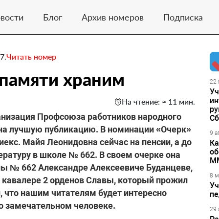
вости
Блог
Архив номеров
Подписка
7.
Читать номер
 памяти храним
22 
Уч
ин
На чтение: ≈ 11 мин.
ру
ганизация Профсоюза работников народного
Сб
 на лучшую публикацию. В номинации «Очерк»
9 а
екс. Майя Леонидовна сейчас на пенсии, а до
Ка
об
ературу в школе № 662. В своем очерке она
М
ы № 662 Александре Алексеевиче Буданцеве,
8 м
, кавалере 2 орденов Славы, который прожил
Уч
и, что нашим читателям будет интересно
пе
о замечательном человеке.
29 