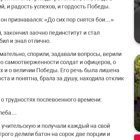
й, и радость успехов, и гордость Победы.
он признавался: «До сих пор снятся бои…»
й, закончил заочно пединститут и стал
ил и знал отлично.
мательно, спорили, задавали вопросы, верили
 о самоотверженности солдат и офицеров, о
ях и о величии Победы. Его речь была лишена
ста и понятна, брала за душу, находила отклик
 о трудностях послевоенного времени:
хлеба…
в учительскую и получали каждый на свой
строго делили батон на сорок две порции и