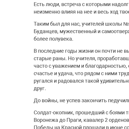
Есть люди, встреча с которыми надол
неизменно влияя на нее и весь ход тво
Таким был для нас, учителей школы №
Буданцев, мужественный и самоотвер
более полувека.
В последние годы жизни он почти не в
старые раны. Но учителя, проработавш
часто с уважением и благодарностью, 
счастье и удача, что рядом с ними тру
ругался и радовался такой удивительн
друг.
До войны, не успев закончить педучил
Солдат-окопник, прошедший с боями 
Воронежа до Праги, кавалер 2 ордено
Победы на Красной площади в июне со