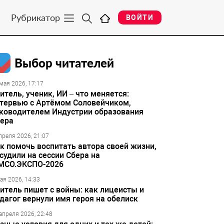
Рубрикатор
ВОЙТИ
Выбор читателей
мая 2026, 17:17
итель, ученик, ИИ – что меняется:
тервью с Артёмом Соловейчиком,
ководителем Индустрии образования
ера
преля 2026, 21:07
к помочь воспитать автора своей жизни,
судили на сессии Сбера на
МСО.ЭКСПО-2026
ая 2026, 14:33
итель пишет с войны: как лицеисты и
дагог вернули имя героя на обелиск
апреля 2026, 22:48