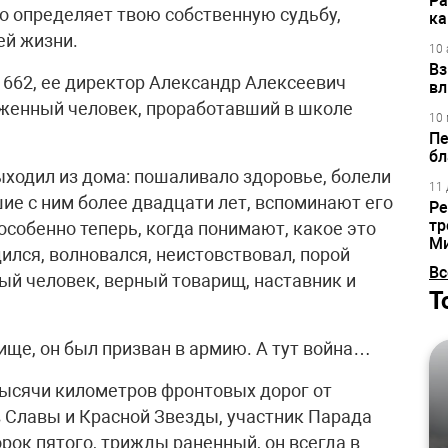
Ра
го определяет твою собственную судьбу,
ка
ей жизни.
10 
Вз
 662, ее директор Александр Алексеевич
вл
женный человек, проработавший в школе
10 
Пе
бл
ыходил из дома: пошаливало здоровье, болели
11 
ие с ним более двадцати лет, вспоминают его
Ре
тр
особенно теперь, когда понимают, какое это
М
дился, волновался, неистовствовал, порой
Вс
ый человек, верный товарищ, наставник и
Т
ище, он был призван в армию. А тут война…
тысячи километров фронтовых дорог от
в Славы и Красной Звезды, участник Парада
рок пятого, трижды раненный, он всегда в