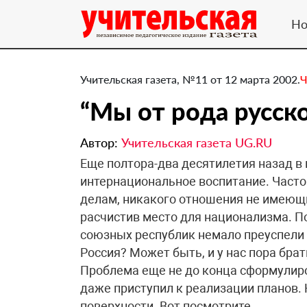
Но
Учительская газета, №11 от 12 марта 2002.
Ч
“Мы от рода русск
Автор:
Учительская газета UG.RU
Еще полтора-два десятилетия назад в
интернациональное воспитание. Часто
делам, никакого отношения не имеющи
расчистив место для национализма. П
союзных республик немало преуспели 
Россия? Может быть, и у нас пора бра
Проблема еще не до конца сформулиров
даже приступил к реализации планов. 
поверхности. Вот посмотрите.