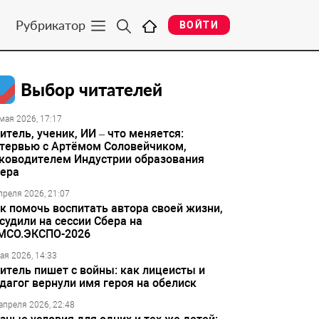
Рубрикатор
ВОЙТИ
Выбор читателей
мая 2026, 17:17
итель, ученик, ИИ – что меняется:
тервью с Артёмом Соловейчиком,
ководителем Индустрии образования
ера
преля 2026, 21:07
к помочь воспитать автора своей жизни,
судили на сессии Сбера на
МСО.ЭКСПО-2026
ая 2026, 14:33
итель пишет с войны: как лицеисты и
дагог вернули имя героя на обелиск
апреля 2026, 22:48