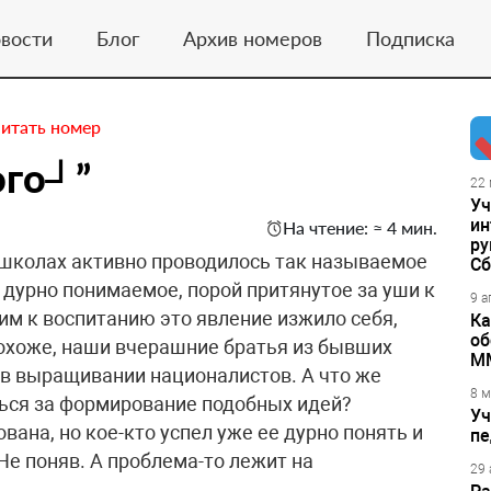
вости
Блог
Архив номеров
Подписка
итать номер
ого┘”
22 
Уч
ин
На чтение: ≈ 4 мин.
ру
 школах активно проводилось так называемое
Сб
 дурно понимаемое, порой притянутое за уши к
9 а
м к воспитанию это явление изжило себя,
Ка
об
охоже, наши вчерашние братья из бывших
М
в выращивании националистов. А что же
8 м
ться за формирование подобных идей?
Уч
ана, но кое-кто успел уже ее дурно понять и
пе
Не поняв. А проблема-то лежит на
29 