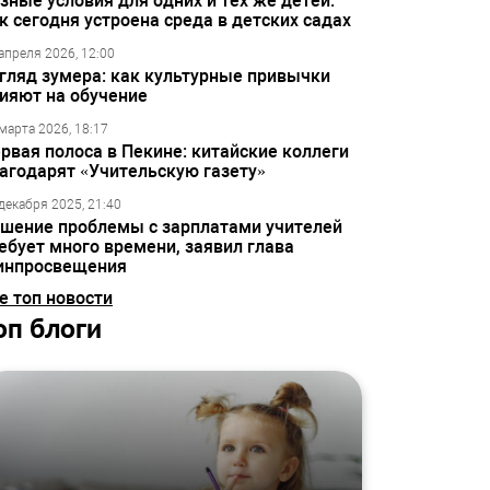
зные условия для одних и тех же детей:
к сегодня устроена среда в детских садах
апреля 2026, 12:00
гляд зумера: как культурные привычки
ияют на обучение
марта 2026, 18:17
рвая полоса в Пекине: китайские коллеги
агодарят «Учительскую газету»
декабря 2025, 21:40
шение проблемы с зарплатами учителей
ебует много времени, заявил глава
инпросвещения
е топ новости
оп блоги