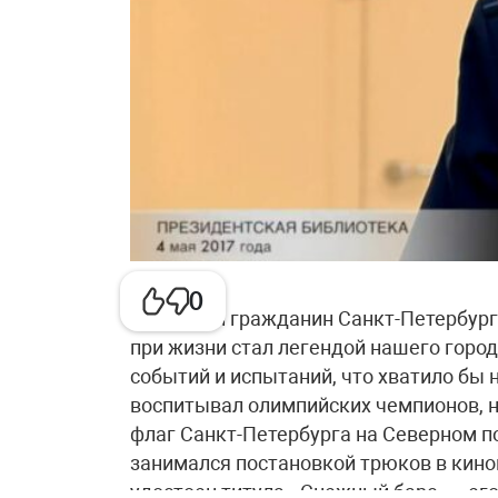
0
Почётный гражданин Санкт-Петербург
при жизни стал легендой нашего город
событий и испытаний, что хватило бы 
воспитывал олимпийских чемпионов, на
флаг Санкт-Петербурга на Северном по
занимался постановкой трюков в киноп
удостоен титула «Снежный барс» – ег