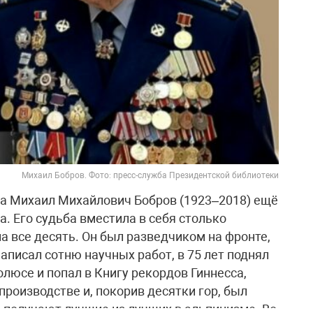
Михаил Бобров. Фото: пресс-служба Президентской библиотеки
а Михаил Михайлович Бобров (1923–2018) ещё
а. Его судьба вместила в себя столько
на все десять. Он был разведчиком на фронте,
писал сотню научных работ, в 75 лет поднял
люсе и попал в Книгу рекордов Гиннесса,
роизводстве и, покорив десятки гор, был
о получают лучшие из лучших в альпинизме. Во