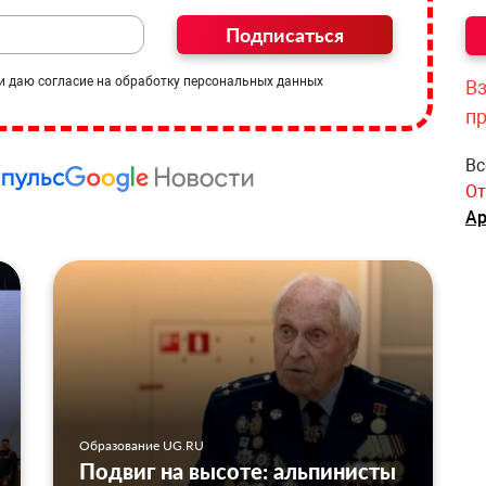
Подписаться
и даю согласие на обработку персональных данных
Вз
п
Вс
От
Ар
Образование UG.RU
Подвиг на высоте: альпинисты