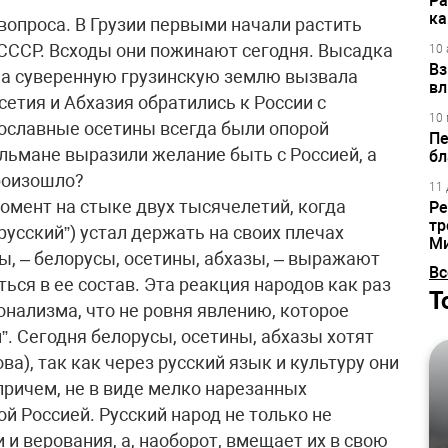
Ра
ка
 вопроса. В Грузии первыми начали растить
 СССР. Всходы они пожинают сегодня. Высадка
10 
Вз
на суверенную грузинскую землю вызвала
вл
тия и Абхазия обратились к России с
10 
вославные осетины всегда были опорой
Пе
ульмане выразили желание быть с Россией, а
бл
произошло?
11 
мент на стыке двух тысячелетий, когда
Ре
тр
русский”) устал держать на своих плечах
М
ы, – белорусы, осетины, абхазы, – выражают
Вс
ься в ее состав. Эта реакция народов как раз
Т
онализма, что не ровня явлению, которое
. Сегодня белорусы, осетины, абхазы хотят
а), так как через русский язык и культуру они
причем, не в виде мелко нарезанных
ой Россией. Русский народ не только не
 и верования, а, наоборот, вмещает их в свою