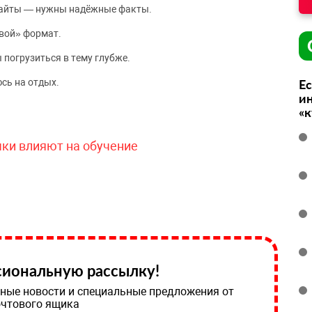
сайты — нужны надёжные факты.
вой» формат.
 погрузиться в тему глубже.
сь на отдых.
Ес
ин
«
чки влияют на обучение
иональную рассылку!
ные новости и специальные предложения от
очтового ящика