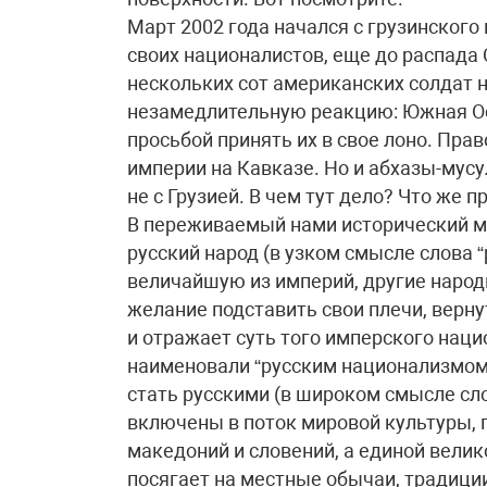
Март 2002 года начался с грузинского
своих националистов, еще до распада
нескольких сот американских солдат 
незамедлительную реакцию: Южная Осе
просьбой принять их в свое лоно. Пра
империи на Кавказе. Но и абхазы-мус
не с Грузией. В чем тут дело? Что же 
В переживаемый нами исторический мо
русский народ (в узком смысле слова “
величайшую из империй, другие народ
желание подставить свои плечи, вернут
и отражает суть того имперского наци
наименовали “русским национализмом”
стать русскими (в широком смысле слов
включены в поток мировой культуры, 
македоний и словений, а единой велик
посягает на местные обычаи, традиции