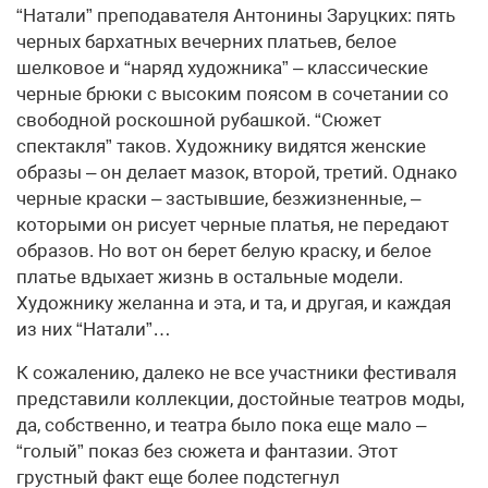
“Натали” преподавателя Антонины Заруцких: пять
черных бархатных вечерних платьев, белое
шелковое и “наряд художника” – классические
черные брюки с высоким поясом в сочетании со
свободной роскошной рубашкой. “Сюжет
спектакля” таков. Художнику видятся женские
образы – он делает мазок, второй, третий. Однако
черные краски – застывшие, безжизненные, –
которыми он рисует черные платья, не передают
образов. Но вот он берет белую краску, и белое
платье вдыхает жизнь в остальные модели.
Художнику желанна и эта, и та, и другая, и каждая
из них “Натали”…
К сожалению, далеко не все участники фестиваля
представили коллекции, достойные театров моды,
да, собственно, и театра было пока еще мало –
“голый” показ без сюжета и фантазии. Этот
грустный факт еще более подстегнул