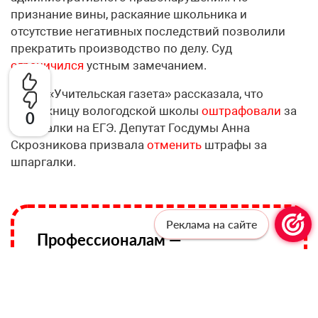
признание вины, раскаяние школьника и
отсутствие негативных последствий позволили
прекратить производство по делу. Суд
ограничился
устным замечанием.
Ранее «Учительская газета» рассказала, что
выпускницу вологодской школы
оштрафовали
за
0
шпаргалки на ЕГЭ. Депутат Госдумы Анна
Скрозникова призвала
отменить
штрафы за
шпаргалки.
Реклама на сайте
Профессионалам —
профессиональную рассылку!
Подпишитесь, чтобы получать актуальные
новости и специальные предложения от
«Учительской газеты», не выходя из
почтового ящика