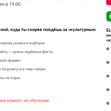
о в 19.00.
сной, куда ты скорее пойдёшь за «культурным
Ес
ин
«
 нахожу ролики и подборки.
сайты — нужны надёжные факты.
вой» формат.
 погрузиться в тему глубже.
сь на отдых.
чки влияют на обучение