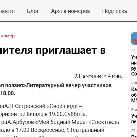
вости
Блог
Архив номеров
Подписка
 номер
ителя приглашает в
22 
Уч
ин
ру
Сб
На чтение: ≈ 4 мин.
9 а
ая поэзия»Литературный вечер участников
Ка
18.00.
об
М
раА.Н.Островский «Свои люди –
8 м
ризонт».Начало в 19.00.Суббота,
Уч
атраА.Арбузов «Мой бедный Марат»Спектакль
пе
ало в 17.00.Воскресенье, 9Театральный
29 