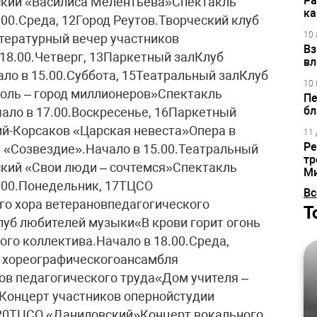
Ра
ский «Василиса Мелентьева»Спектакль
ка
.00.Среда, 12Город Реутов.Творческий клуб
10 
ературный вечер участников
Вз
18.00.Четверг, 13Паркетный залКлуб
вл
ало в 15.00.Суббота, 15Театральный залКлуб
10 
поль – город миллионеров»Спектакль
Пе
бл
ало в 17.00.Воскресенье, 16Паркетный
й-Корсаков «Царская невеста»Опера в
11 
Ре
 «Созвездие».Начало в 15.00.Театральный
тр
ский «Свои люди – сочтемся»Спектакль
М
7.00.Понедельник, 17ТЦСО
Вс
о хора ветерановпедагогического
Т
луб любителей музыки«В крови горит огонь
го коллектива.Начало в 18.00.Среда,
 хореографическогоансамбля
ов педагогического труда«Дом учителя –
Концерт участников опернойстудии
, 20ТЦСО «Даниловский»Концерт вокального