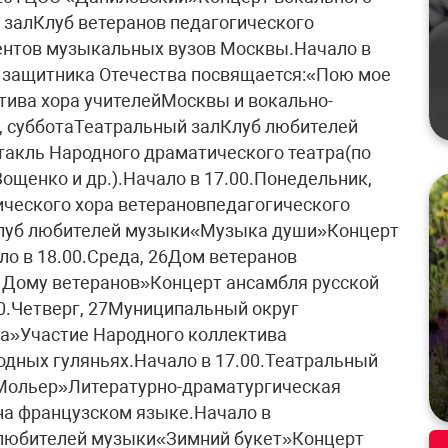
 залКлуб ветеранов педагогического
ентов музыкальных вузов Москвы.Начало в
 защитника Отечества посвящается:«Пою мое
тива хора учителейМосквы и вокально-
2, субботаТеатральный залКлуб любителей
акль Народного драматического театра(по
Зощенко и др.).Начало в 17.00.Понедельник,
еского хора ветерановпедагогического
Клуб любителей музыки«Музыка души»Концерт
ло в 18.00.Среда, 26Дом ветеранов
– Дому ветеранов»Концерт ансамбля русской
0.Четверг, 27Муниципальный округ
а»Участие Народного коллектива
дных гуляньях.Начало в 17.00.Театральный
 Мольер»Литературно-драматургическая
на французском языке.Начало в
 любителей музыки«Зимний букет»Концерт