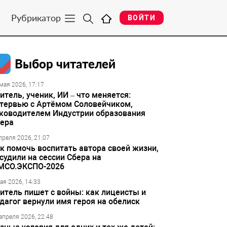
Рубрикатор
ВОЙТИ
Выбор читателей
мая 2026, 17:17
итель, ученик, ИИ – что меняется:
тервью с Артёмом Соловейчиком,
ководителем Индустрии образования
ера
преля 2026, 21:07
к помочь воспитать автора своей жизни,
судили на сессии Сбера на
МСО.ЭКСПО-2026
ая 2026, 14:33
итель пишет с войны: как лицеисты и
дагог вернули имя героя на обелиск
апреля 2026, 22:48