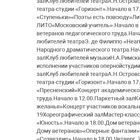
залКлуб любителей театраА.Н.Остров
театра-студии «Горизонт».Начало в 17
«Ступеньки»«Поэты есть повсюду»Лит
ЛИТО«Московский учитель».Начало в 
ветеранов педагогического труда.Нач
любителей театраЭ. де Филиппо «Неа
Народного драматического театра.Нач
залКлуб любителей музыкиН.А.Римски
исполнении участников опернойстудии
залКлуб любителей театраА.Н.Остров
театра-студии «Горизонт».Начало в 1
«Пресненский»Концерт академическог
труда.Начало в 12.00.Паркетный залК
желанья»Концерт участников вокально
19Хореографический залМастер-класс
«Юность».Начало в 18.00.Дом ветеран
Дому ветеранов»«Оперные фантазии»
«Созвездие».Начало в 18.00.Четверг