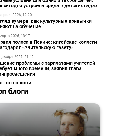
зные условия для одних и тех же детей:
к сегодня устроена среда в детских садах
апреля 2026, 12:00
гляд зумера: как культурные привычки
ияют на обучение
марта 2026, 18:17
рвая полоса в Пекине: китайские коллеги
агодарят «Учительскую газету»
декабря 2025, 21:40
шение проблемы с зарплатами учителей
ебует много времени, заявил глава
инпросвещения
е топ новости
оп блоги