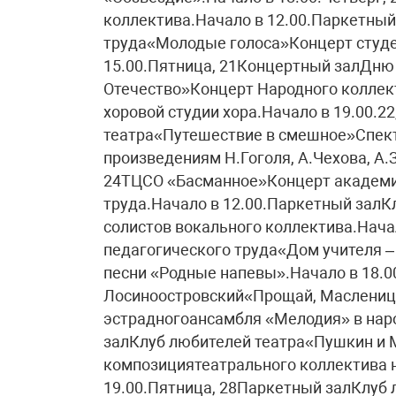
коллектива.Начало в 12.00.Паркетный
труда«Молодые голоса»Концерт студ
15.00.Пятница, 21Концертный залДню
Отечество»Концерт Народного коллек
хоровой студии хора.Начало в 19.00.2
театра«Путешествие в смешное»Спект
произведениям Н.Гоголя, А.Чехова, А.
24ТЦСО «Басманное»Концерт академич
труда.Начало в 12.00.Паркетный зал
солистов вокального коллектива.Нача
педагогического труда«Дом учителя 
песни «Родные напевы».Начало в 18.0
Лосиноостровский«Прощай, Маслениц
эстрадногоансамбля «Мелодия» в наро
залКлуб любителей театра«Пушкин и
композициятеатрального коллектива 
19.00.Пятница, 28Паркетный залКлуб