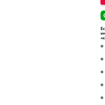
Ес
ин
«