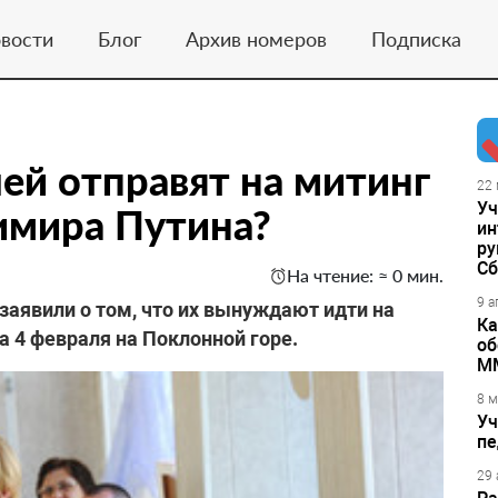
вости
Блог
Архив номеров
Подписка
ей отправят на митинг
22 
Уч
имира Путина?
ин
ру
Сб
На чтение: ≈ 0 мин.
9 а
заявили о том, что их вынуждают идти на
Ка
 4 февраля на Поклонной горе.
об
М
8 м
Уч
пе
29 