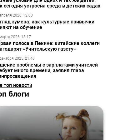
зные условия для одних и тех же детей:
к сегодня устроена среда в детских садах
апреля 2026, 12:00
гляд зумера: как культурные привычки
ияют на обучение
марта 2026, 18:17
рвая полоса в Пекине: китайские коллеги
агодарят «Учительскую газету»
декабря 2025, 21:40
шение проблемы с зарплатами учителей
ебует много времени, заявил глава
инпросвещения
е топ новости
оп блоги