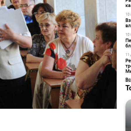
Ра
ка
10 
Вз
вл
10 
Пе
бл
11 
Ре
тр
М
Вс
Т