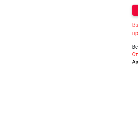
Вз
п
Вс
От
Ар