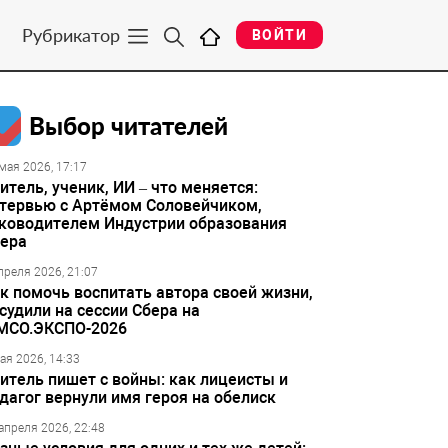
Рубрикатор
ВОЙТИ
Выбор читателей
мая 2026, 17:17
итель, ученик, ИИ – что меняется:
тервью с Артёмом Соловейчиком,
ководителем Индустрии образования
ера
преля 2026, 21:07
к помочь воспитать автора своей жизни,
судили на сессии Сбера на
МСО.ЭКСПО-2026
ая 2026, 14:33
итель пишет с войны: как лицеисты и
дагог вернули имя героя на обелиск
апреля 2026, 22:48