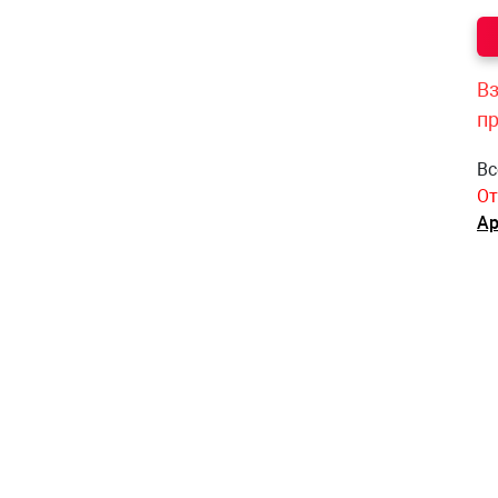
Вз
п
Вс
От
Ар