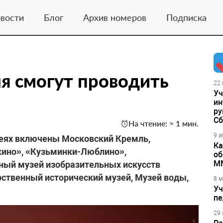
вости
Блог
Архив номеров
Подписка
я смогут проводить
22 
Уч
ин
ру
Сб
На чтение: ≈ 1 мин.
9 а
зеях включены Московский Кремль,
Ка
кино», «Кузьминки-Люблино»,
об
М
нный музей изобразительных искусств
рственный исторический музей, Музей воды,
8 м
Уч
пе
29 