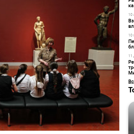
Ра
ка
10 
Вз
вл
10 
Пе
бл
11 
Ре
тр
М
Вс
Т