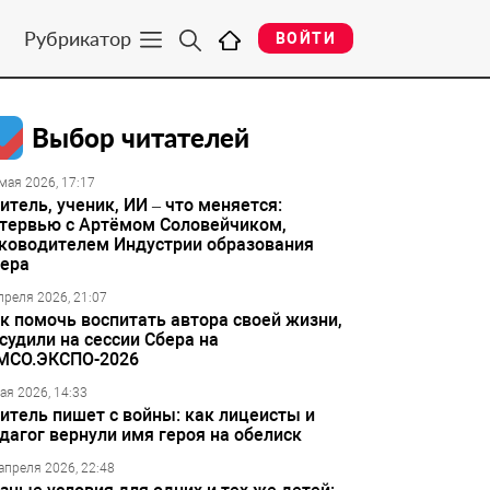
Рубрикатор
ВОЙТИ
Выбор читателей
мая 2026, 17:17
итель, ученик, ИИ – что меняется:
тервью с Артёмом Соловейчиком,
ководителем Индустрии образования
ера
преля 2026, 21:07
к помочь воспитать автора своей жизни,
судили на сессии Сбера на
МСО.ЭКСПО-2026
ая 2026, 14:33
итель пишет с войны: как лицеисты и
дагог вернули имя героя на обелиск
апреля 2026, 22:48