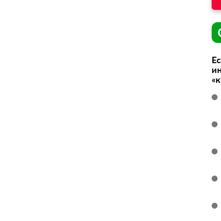
Ес
ин
«