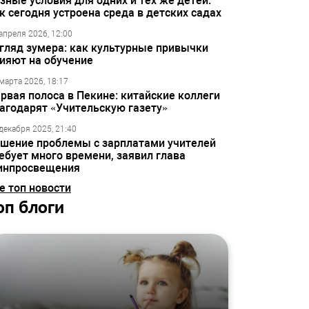
зные условия для одних и тех же детей:
к сегодня устроена среда в детских садах
апреля 2026, 12:00
гляд зумера: как культурные привычки
ияют на обучение
марта 2026, 18:17
рвая полоса в Пекине: китайские коллеги
агодарят «Учительскую газету»
декабря 2025, 21:40
шение проблемы с зарплатами учителей
ебует много времени, заявил глава
инпросвещения
е топ новости
оп блоги