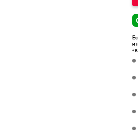
Ес
ин
«