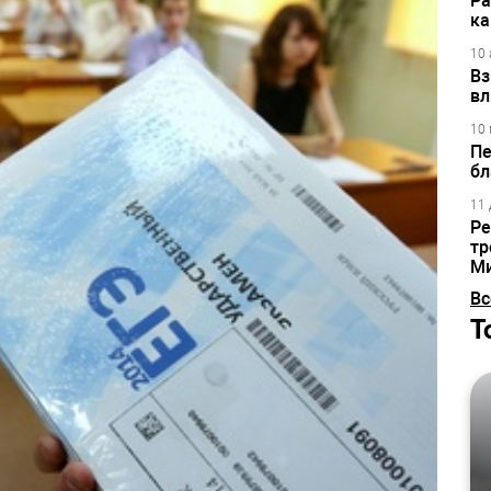
Ра
ка
10 
Вз
вл
10 
Пе
бл
11 
Ре
тр
М
Вс
Т