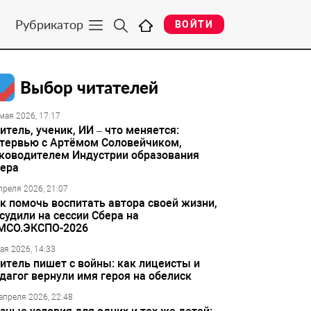
Рубрикатор
ВОЙТИ
Выбор читателей
мая 2026, 17:17
итель, ученик, ИИ – что меняется:
тервью с Артёмом Соловейчиком,
ководителем Индустрии образования
ера
преля 2026, 21:07
к помочь воспитать автора своей жизни,
судили на сессии Сбера на
МСО.ЭКСПО-2026
ая 2026, 14:33
итель пишет с войны: как лицеисты и
дагог вернули имя героя на обелиск
апреля 2026, 22:48