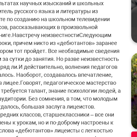
ультатах научных изысканий и школьных
итель русского языка и литературы из
оте по созданию на школьном телевидении
ков, рассказывающих в произвольной
книге.Навстречу неизвестностиСледующим
оки, причем никто из «дебютантов» заранее
отором тот пройдет. Все необходимые сведения
за сутки до занятия. Но разве неизвестность
ряд ли.И действительно, волнения педагогов
алось. Наоборот, создавалось впечатление,
в лицее.Говорят, педагогическое мастерство
м требуется талант, знание психологии людей, а
удитории. Без сомнения, в том, что молодым
далось, большая заслуга лицеистов.
редних классов, старшеклассники – все они
ены к урокам, но и по-доброму настроены к
слова «дебютантов» лицеисты с легкостью