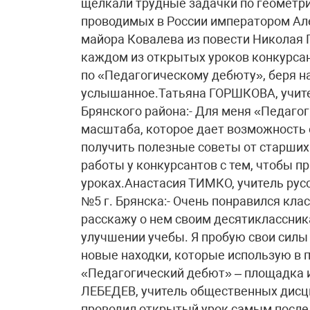
щелкали трудные задачки по геометрии
проводимых в России императором Але
майора Ковалева из повести Николая
каждом из открытых уроков конкурсан
по «Педагогическому дебюту», беря на
услышанное.Татьяна ГОРШКОВА, учите
Брянского района:- Для меня «Педаго
масштаба, которое дает возможность 
получить полезные советы от старши
работы у конкурсантов с тем, чтобы п
уроках.Анастасия ТИМКО, учитель рус
№5 г. Брянска:- Очень понравился кла
расскажу о нем своим десятиклассник
улучшении учебы. Я пробую свои силы 
новые находки, которые использую в 
«Педагогический дебют» – площадка 
ЛЕБЕДЕВ, учитель общественных дисци
проводил открытый урок самым после