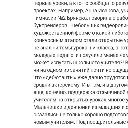
первые уроки, а кто-то сообщал о рез
проектах. Например, Анна Исакова, уч
гимназии №2 Брянска, говорила о раб
буктрейлеров – небольших видеороли
художественной форме о какой-либо 
конкурсным этапом стали открытые ур
не знал ни темы урока, ни класса, в к
молодые педагоги получили менее чем 
может испугать школьного учителя?! В
ни на одном из занятий почти не ощущ
что «дебютанты» уже давно трудятся 
сродни актерскому. И в том, и в друго
еще, конечно, поддержка отзывчивой а
учителям на открытых уроках многое у
Мальчишки и девчонки из младших и с
оказались не только хорошо подготовл
новым учителям. Под поощрительные 