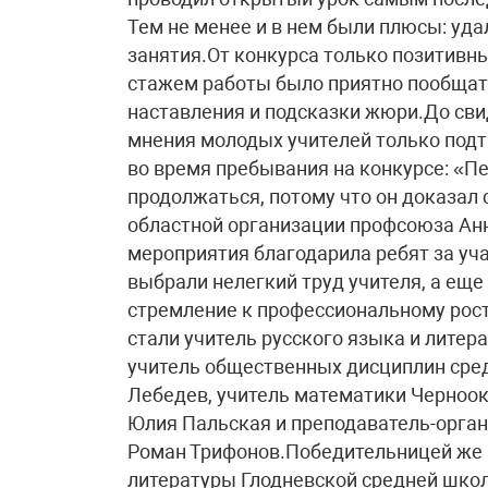
Тем не менее и в нем были плюсы: уд
занятия.От конкурса только позитивн
стажем работы было приятно пообщат
наставления и подсказки жюри.До свид
мнения молодых учителей только подт
во время пребывания на конкурсе: «П
продолжаться, потому что он доказал
областной организации профсоюза Ан
мероприятия благодарила ребят за учас
выбрали нелегкий труд учителя, а ещ
стремление к профессиональному рост
стали учитель русского языка и лите
учитель общественных дисциплин сре
Лебедев, учитель математики Черноо
Юлия Пальская и преподаватель-орга
Роман Трифонов.Победительницей же к
литературы Глодневской средней шко