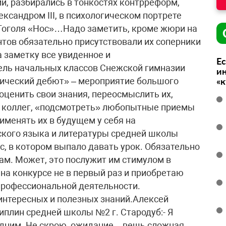
, разбирались в тонкостях контр­реформ,
ксандром III, в психологическом портрете
 Гоголя «Нос»…Надо заметить, кроме жюри на
тов обязательно присутствовали их соперники
 заметку все увиденное и
Ес
ль начальных классов Снежской гимназии
ин
гический дебют» – мероприятие большого
«
оценить свои знания, переосмыслить их,
х коллег, «подсмотреть» любопытные приемы
рименять их в будущем у себя на
ского языка и литературы средней школы
сс, в котором выпало давать урок. Обязательно
ам. Может, это послужит им стимулом в
на конкурсе не в первый раз и приобретаю
профессиональной деятельности.
интересных и полезных знаний.Алексей
плин средней школы №2 г. Стародуб:- Я
дним. Не скрою, ожидание – вещь сложная.