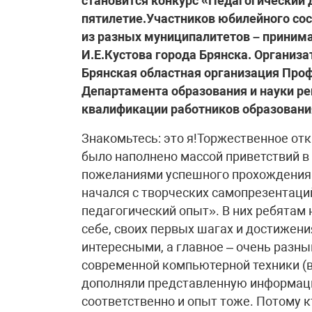
становится конкурс «Педагогический 
пятилетие.Участников юбилейного сос
из разных муниципалитетов – принима
И.Е.Кустова города Брянска. Организ
Брянская областная организация Про
Департамента образования и науки ре
квалификации работников образовани
Знакомьтесь: это я!Торжественное отк
было наполнено массой приветствий в 
пожеланиями успешного прохождения 
начался с творческих самопрезентац
педагогический опыт». В них ребятам 
себе, своих первых шагах и достижени
интересными, а главное – очень разн
современной компьютерной техники (
дополняли представленную информаци
соответственно и опыт тоже. Потому 