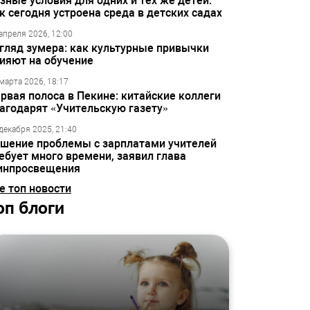
зные условия для одних и тех же детей:
к сегодня устроена среда в детских садах
апреля 2026, 12:00
гляд зумера: как культурные привычки
ияют на обучение
марта 2026, 18:17
рвая полоса в Пекине: китайские коллеги
агодарят «Учительскую газету»
декабря 2025, 21:40
шение проблемы с зарплатами учителей
ебует много времени, заявил глава
инпросвещения
е топ новости
оп блоги