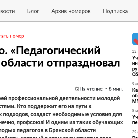
вости
Блог
Архив номеров
Подписка
тать номер
о. «Педагогический
22 
Уч
 области отпраздновал
ин
ру
Сб
9 а
На чтение: ≈ 8 мин.
Ка
об
 своей профессиональной деятельности молодой
М
тями. Кто поддержит его на пути к
8 м
х подходов, создаст необходимые условия для
Уч
нечно, профсоюз! И одним из таких обучающих
пе
одых педагогов в Брянской области
29 