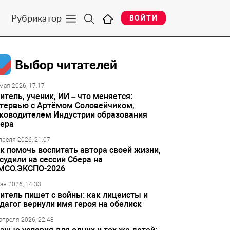
Рубрикатор
ВОЙТИ
Выбор читателей
мая 2026, 17:17
итель, ученик, ИИ – что меняется:
тервью с Артёмом Соловейчиком,
ководителем Индустрии образования
ера
преля 2026, 21:07
к помочь воспитать автора своей жизни,
судили на сессии Сбера на
МСО.ЭКСПО-2026
ая 2026, 14:33
итель пишет с войны: как лицеисты и
дагог вернули имя героя на обелиск
апреля 2026, 22:48