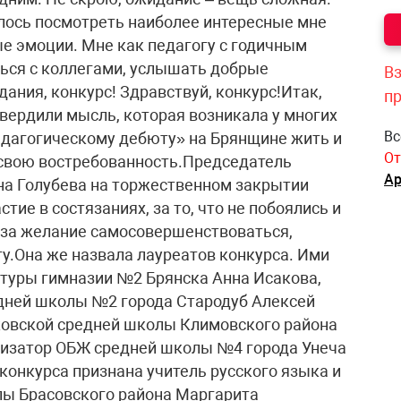
алось посмотреть наиболее интересные мне
ые эмоции. Мне как педагогу с годичным
ься с коллегами, услышать добрые
Вз
ания, конкурс! Здравствуй, конкурс!Итак,
п
вердили мысль, которая возникала у многих
Вс
едагогическому дебюту» на Брянщине жить и
От
 свою востребованность.Председатель
Ар
на Голубева на торжественном закрытии
тие в состязаниях, за то, что не побоялись и
е за желание самосовершенствоваться,
у.Она же назвала лауреатов конкурса. Ими
ратуры гимназии №2 Брянска Анна Исакова,
дней школы №2 города Стародуб Алексей
ковской средней школы Климовского района
низатор ОБЖ средней школы №4 города Унеча
онкурса признана учитель русского языка и
лы Брасовского района Маргарита