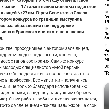
дебют», который в этом году отметил свое
Ра
ка
тязания – 17 талантливых молодых педагогов
л лицей №27 им. Героя Советского Союза
10 
Вз
атором конкурса по традиции выступила
вл
фсоюза образования при поддержке
10 
гиона и Брянского института повышения
Пе
я.
бл
11 
рытие, проходившее в актовом зале лицея,
Ре
адрес молодых педагогов и, конечно,
тр
М
всех этапов состязания.Сам же конкурс
Вс
ий молодых специалистов «Мой первый
Т
нужно было достаточно полно рассказать о
ях в профессии. Все «визитки» получились
ыми. И не только благодаря использованию
видеоролики, слайд-шоу наилучшим образом
ю). Стаж работы ребят в школах различается,
кто-то с увлечением «приглашал» жюри на свои