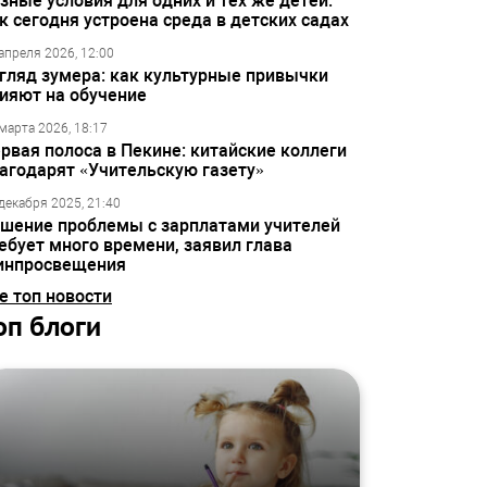
зные условия для одних и тех же детей:
к сегодня устроена среда в детских садах
апреля 2026, 12:00
гляд зумера: как культурные привычки
ияют на обучение
марта 2026, 18:17
рвая полоса в Пекине: китайские коллеги
агодарят «Учительскую газету»
декабря 2025, 21:40
шение проблемы с зарплатами учителей
ебует много времени, заявил глава
инпросвещения
е топ новости
оп блоги