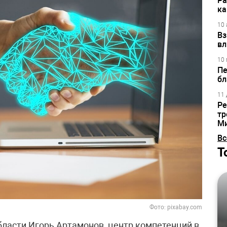
Ра
ка
10 
Вз
вл
10 
Пе
бл
11 
Ре
тр
М
Вс
Т
Фото: pixabay.com
бласти Игорь Артамонов, центр компетенций в