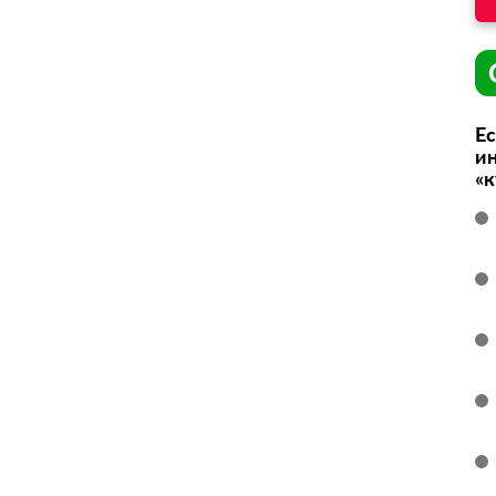
Ес
ин
«