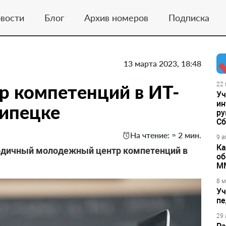
вости
Блог
Архив номеров
Подписка
13 марта 2023, 18:48
 компетенций в ИТ-
22 
Уч
ин
Липецке
ру
Сб
На чтение: ≈ 2 мин.
9 а
Ка
годичный молодежный центр компетенций в
об
М
8 м
Уч
пе
29 