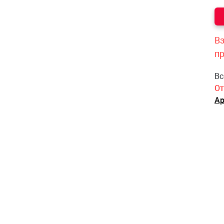
Вз
п
Вс
От
Ар