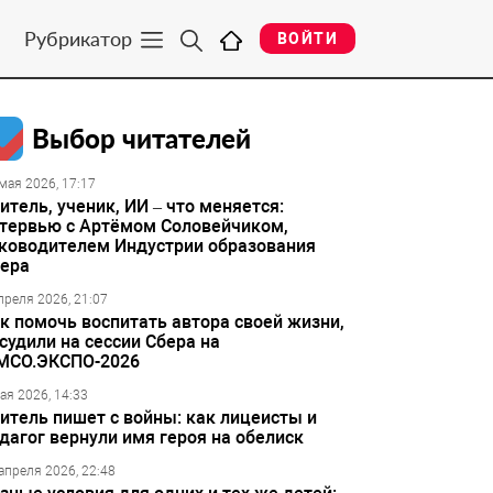
Рубрикатор
ВОЙТИ
Выбор читателей
мая 2026, 17:17
итель, ученик, ИИ – что меняется:
тервью с Артёмом Соловейчиком,
ководителем Индустрии образования
ера
преля 2026, 21:07
к помочь воспитать автора своей жизни,
судили на сессии Сбера на
МСО.ЭКСПО-2026
ая 2026, 14:33
итель пишет с войны: как лицеисты и
дагог вернули имя героя на обелиск
апреля 2026, 22:48