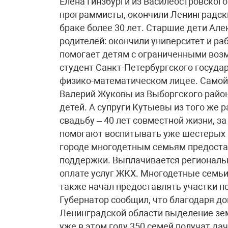
Елена Гинзбурги из Василеостровского
программисты, окончили Ленинградски
браке более 30 лет. Старшие дети Ал
родителей: окончили университет и ра
помогает детям с ограниченными возм
студент Санкт-Петербургского государ
физико-математическом лицее. Самой 
Валерий Жуковы из Выборгского район
детей. А супруги Кутыевы из того же 
свадьбу – 40 лет совместной жизни, з
помогают воспитывать уже шестерых в
городе многодетным семьям предост
поддержки. Выплачивается региональн
оплате услуг ЖКХ. Многодетные семьи
также начал предоставлять участки п
Губернатор сообщил, что благодаря д
Ленинградской области выделение зем
уже в этом году 350 семей получат да