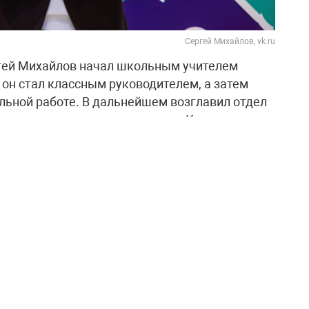
Сергей Михайлов, vk.ru
гей Михайлов начал школьным учителем
 он стал классным руководителем, а затем
льной работе. В дальнейшем возглавил отдел
о-методического центра города Кемерова.
помогла ему понять, что профессия педагога
нального и личностного развития, а также
 идеи и приносить пользу обществу.
 Михайлов хорошо узнал его участников,
 сегодня открывают «Флагманы образования»
страна возможностей» для школьников,
 также специалистов из сфер воспитания,
ки. Он понимает, чем живут участники
от него и как важно сохранить внимательное