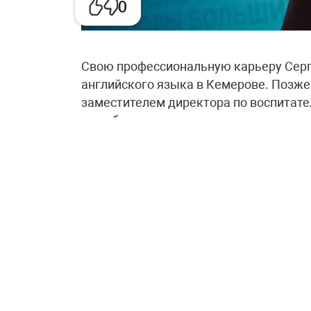
0
Свою профессиональную карьеру Сер
английского языка в Кемерове. Позже
заместителем директора по воспитате
по работе с одаренными детьми научн
Именно работа в системе образования 
открывает возможности для профессио
позволяет реализовывать собственные
«За пять лет работы в проекте Сергей
команду и все возможности, которые
Президентской платформы «Россия – 
студентов, педагогов, управленцев, а
культуры, спорта и молодежной полити
проекта, какие возможности они ждут 