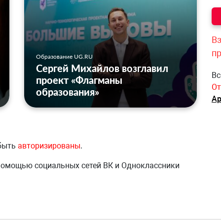
Вз
п
Образование UG.RU
Сергей Михайлов возглавил
Вс
проект «Флагманы
От
образования»
Ар
 быть
авторизированы
.
 помощью социальных сетей ВК и Одноклассники