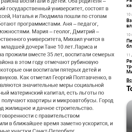
Ра
 района воспитали 8 детей. Оба родителя –
ка
й государственный университет, состоят в
10 
ексей, Наталья и Людмила пошли по стопам
Вз
ботают программистами. Аня – педагог,
вл
ожностями. Мария – геолог, Дмитрий –
10 
ственного университета, Михаил учится в
Пе
бл
младшей дочери Тане 10 лет.Лариса и
а прожили вместе 35 лет, воспитали семерых
11 
Ре
района в этом году отмечают рубиновую
тр
а которые они воспитали пятерых детей и
М
нуков. Как отметил Георгий Полтавченко, в
Вс
авляются значительные меры социальной
Т
ый материнский капитал, есть льготы по
 получают квартиры и микроавтобусы. Город
од жилищное и дачное строительство.
оговоренности с правительством
ли в ближайшее время заметно ускорится, и
чные участки.Санкт-Петербург