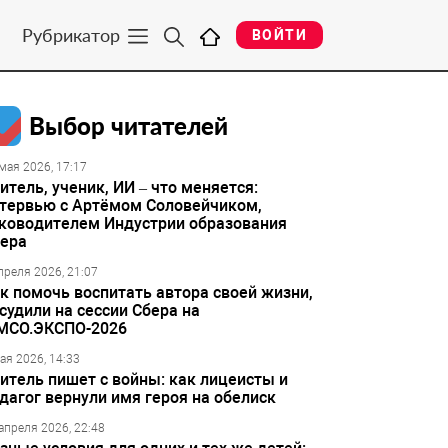
Рубрикатор
ВОЙТИ
Выбор читателей
мая 2026, 17:17
итель, ученик, ИИ – что меняется:
тервью с Артёмом Соловейчиком,
ководителем Индустрии образования
ера
преля 2026, 21:07
к помочь воспитать автора своей жизни,
судили на сессии Сбера на
МСО.ЭКСПО-2026
ая 2026, 14:33
итель пишет с войны: как лицеисты и
дагог вернули имя героя на обелиск
апреля 2026, 22:48