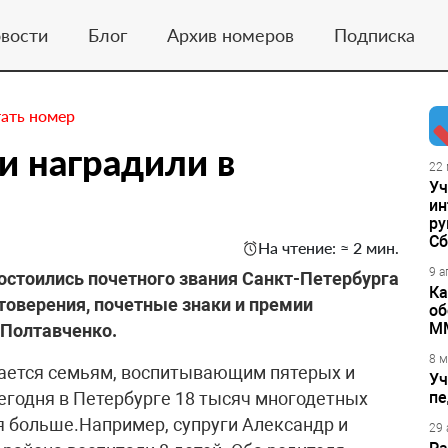
вости
Блог
Архив номеров
Подписка
ать номер
и наградили в
22 
Уч
ин
ру
Сб
На чтение: ≈ 2 мин.
9 а
стоились почетного звания Санкт-Петербурга
Ка
стоверения, почетные знаки и премии
об
М
 Полтавченко.
8 м
дается семьям, воспитывающим пятерых и
Уч
сегодня в Петербурге 18 тысяч многодетных
пе
я больше.Например, супруги Александр и
29 