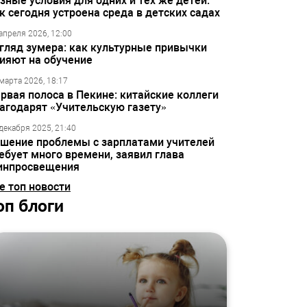
зные условия для одних и тех же детей:
к сегодня устроена среда в детских садах
апреля 2026, 12:00
гляд зумера: как культурные привычки
ияют на обучение
марта 2026, 18:17
рвая полоса в Пекине: китайские коллеги
агодарят «Учительскую газету»
декабря 2025, 21:40
шение проблемы с зарплатами учителей
ебует много времени, заявил глава
инпросвещения
е топ новости
оп блоги