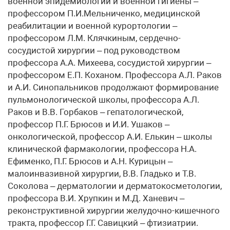
военной эпидемиологии и военной гигиены –
профессором П.И.Мельниченко, медицинской
реабилитации и военной курортологии –
профессором Л.М. Клячкиным, сердечно-
сосудистой хирургии – под руководством
профессора А.А. Михеева, сосудистой хирургии –
профессором Е.П. Коханом. Профессора А.Л. Раков
и А.И. Синопальников продолжают формирование
пульмонологической школы, профессора А.Л.
Раков и В.В. Горбаков – гепатологической,
профессор П.Г. Брюсов и И.И. Ушаков –
онкологической, профессор А.И. Елькин – школы
клинической фармакологии, профессора Н.А.
Ефименко, П.Г. Брюсов и А.Н. Курицын –
малоинвазивной хирургии, В.В. Гладько и Т.В.
Соколова – дерматологии и дерматокосметологии,
профессора В.И. Хрупкин и М.Д. Ханевич –
реконструктивной хирургии желудочно-кишечного
тракта, профессор Г.Г. Савицкий – фтизиатрии.