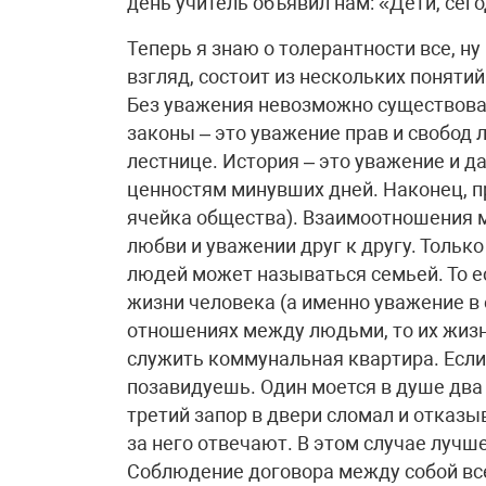
день учитель объявил нам: «Дети, сег
Теперь я знаю о толерантности все, ну 
взгляд, состоит из нескольких понятий
Без уважения невозможно существова
законы – это уважение прав и свобод 
лестнице. История – это уважение и д
ценностям минувших дней. Наконец, пр
ячейка общества). Взаимоотношения
любви и уважении друг к другу. Тольк
людей может называться семьей. То е
жизни человека (а именно уважение в е
отношениях между людьми, то их жиз
служить коммунальная квартира. Если
позавидуешь. Один моется в душе два 
третий запор в двери сломал и отказыв
за него отвечают. В этом случае лучше
Соблюдение договора между собой в