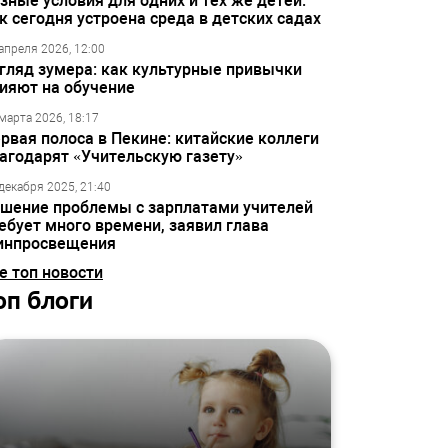
зные условия для одних и тех же детей:
к сегодня устроена среда в детских садах
апреля 2026, 12:00
гляд зумера: как культурные привычки
ияют на обучение
марта 2026, 18:17
рвая полоса в Пекине: китайские коллеги
агодарят «Учительскую газету»
декабря 2025, 21:40
шение проблемы с зарплатами учителей
ебует много времени, заявил глава
инпросвещения
е топ новости
оп блоги