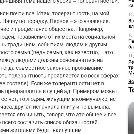
Ра
одняшняя тема нашего урока – толерантность».
ка
или почти все. Итак, толерантность, на мой
10 
. Начну по порядку. Первое – это уважение.
Вз
вл
ние и процветание общества. Например,
10 
людей, независимо от их места на социальной
Пе
ань традициям, событиям, людям и другим
бл
осто семья (ведь семья, как известно, – это
11 
 между людьми должны основываться на
Ре
о тогда совместное законное проживание
тр
М
сть толерантность проявляется во всех сферах
Вс
е составе). Если же толерантности нет в
Т
нь превращается в сущий ад. Примером может
 ее нет, то людям, живущим в коммуналке, не
часа, другая испачкала плиту и не вымыла,
ается его чинить, говоря, что это общее и все
 всего составить список обязанностей.
семи жителями будет наилучшим