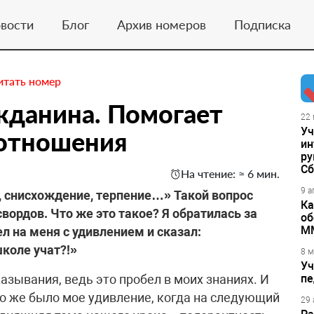
вости
Блог
Архив номеров
Подписка
итать номер
жданина. Помогает
22 
Уч
 отношения
ин
ру
Сб
На чтение: ≈ 6 мин.
9 а
, снисхождение, терпение…» Такой вопрос
Ка
ордов. Что же это такое? Я обратилась за
об
М
 на меня с удивлением и сказал:
школе учат?!»
8 м
Уч
азывания, ведь это пробел в моих знаниях. И
пе
во же было мое удивление, когда на следующий
29 