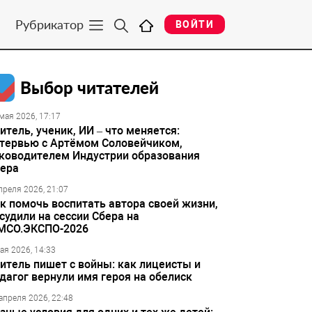
Рубрикатор
ВОЙТИ
Выбор читателей
мая 2026, 17:17
итель, ученик, ИИ – что меняется:
тервью с Артёмом Соловейчиком,
ководителем Индустрии образования
ера
преля 2026, 21:07
к помочь воспитать автора своей жизни,
судили на сессии Сбера на
МСО.ЭКСПО-2026
ая 2026, 14:33
итель пишет с войны: как лицеисты и
дагог вернули имя героя на обелиск
апреля 2026, 22:48