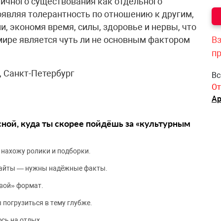
ичного существования как отдельного
оявляя толерантность по отношению к другим,
, экономя время, силы, здоровье и нервы, что
ре является чуть ли не основным фактором
Вз
п
, Санкт-Петербург
Вс
От
Ар
сной, куда ты скорее пойдёшь за «культурным
 нахожу ролики и подборки.
сайты — нужны надёжные факты.
вой» формат.
 погрузиться в тему глубже.
сь на отдых.