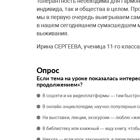
Толерантность необходима для гармон
индивида, так и общества в целом. Пр
мы в первую очередь выигрываем сами
в нашем сегодняшнем сумасшедшем ми
выживания.
Ирина СЕРГЕЕВА, ученица 11-го класса
Опрос
Если тема на уроке показалась интере
продолжением»?
В соцсети и на видеоплатформы — там быстро
В онлайн‑энциклопедии, научно‑популярные 
На выставки, лекции, экскурсии — люблю «жи
В библиотеку или книжный — ищу книгу, чтобы
Никуда — если урок закончился, я переключаю