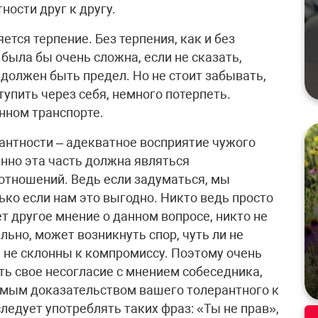
ости друг к другу.
тся терпение. Без терпения, как и без
была бы очень сложна, если не сказать,
 должен быть предел. Но не стоит забывать,
тупить через себя, немного потерпеть.
нном транспорте.
рантности – адекватное восприятие чужого
енно эта часть должна являться
тношений. Ведь если задуматься, мы
ко если нам это выгодно. Никто ведь просто
еет другое мнение о данном вопросе, никто не
льно, может возникнуть спор, чуть ли не
ы не склонны к компромиссу. Поэтому очень
ь свое несогласие с мнением собеседника,
имым доказательством вашего толерантного к
ледует употреблять таких фраз: «Ты не прав»,