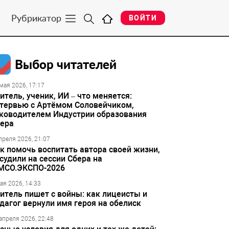
Рубрикатор
ВОЙТИ
Выбор читателей
мая 2026, 17:17
итель, ученик, ИИ – что меняется:
тервью с Артёмом Соловейчиком,
ководителем Индустрии образования
ера
преля 2026, 21:07
к помочь воспитать автора своей жизни,
судили на сессии Сбера на
МСО.ЭКСПО-2026
ая 2026, 14:33
итель пишет с войны: как лицеисты и
дагог вернули имя героя на обелиск
апреля 2026, 22:48