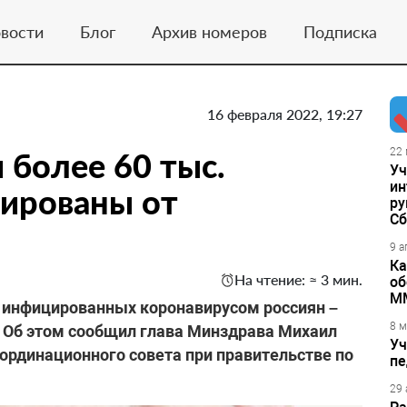
вости
Блог
Архив номеров
Подписка
16 февраля 2022, 19:27
 более 60 тыс.
22 
Уч
ин
нированы от
ру
Сб
9 а
Ка
На чтение: ≈ 3 мин.
об
М
а инфицированных коронавирусом россиян –
8 м
 Об этом сообщил глава Минздрава Михаил
Уч
ординационного совета при правительстве по
пе
29 