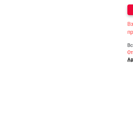
Вз
п
Вс
От
Ар