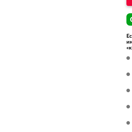
Ес
ин
«