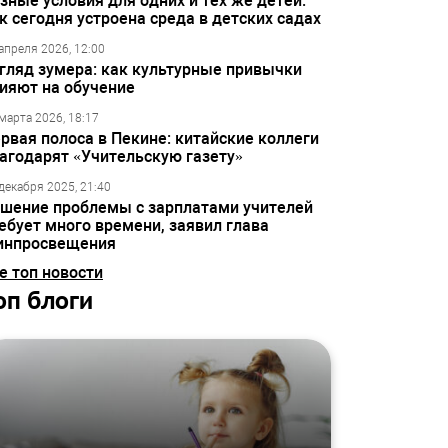
зные условия для одних и тех же детей:
к сегодня устроена среда в детских садах
апреля 2026, 12:00
гляд зумера: как культурные привычки
ияют на обучение
марта 2026, 18:17
рвая полоса в Пекине: китайские коллеги
агодарят «Учительскую газету»
декабря 2025, 21:40
шение проблемы с зарплатами учителей
ебует много времени, заявил глава
инпросвещения
е топ новости
оп блоги