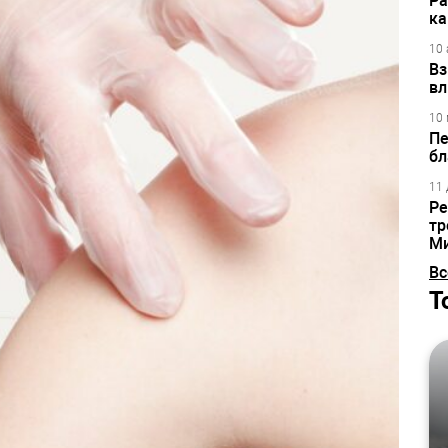
Ра
ка
10 
Вз
вл
10 
Пе
бл
11 
Ре
тр
М
Вс
Т