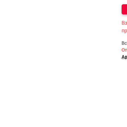
Вз
п
Вс
От
Ар