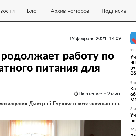
вости
Блог
Архив номеров
Подписка
19 февраля 2021, 14:09
родолжает работу по
22 
Уч
ин
атного питания для
ру
Сб
в
9 а
Ка
На чтение: ≈ 2 мин.
об
М
росвещения Дмитрий Глушко в ходе совещания с
8 м
Уч
пе
29 