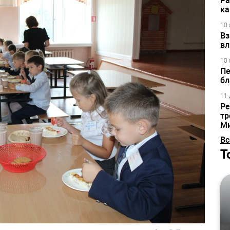
Ра
ка
10 
Вз
вл
10 
Пе
бл
11 
Ре
тр
М
Вс
Т