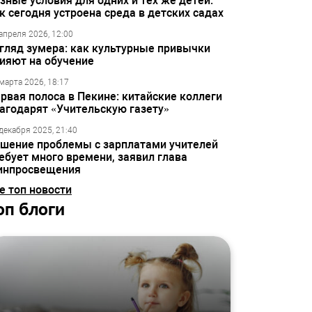
зные условия для одних и тех же детей:
к сегодня устроена среда в детских садах
апреля 2026, 12:00
гляд зумера: как культурные привычки
ияют на обучение
марта 2026, 18:17
рвая полоса в Пекине: китайские коллеги
агодарят «Учительскую газету»
декабря 2025, 21:40
шение проблемы с зарплатами учителей
ебует много времени, заявил глава
инпросвещения
е топ новости
оп блоги