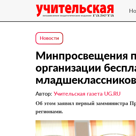
Но
Новости
Минпросвещения п
организации беспл
младшекласснико
Автор:
Учительская газета UG.RU
Об этом заявил первый замминистра П
регионами.