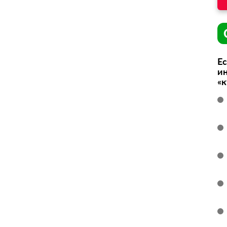
Ес
ин
«