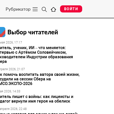
Рубрикатор
ВОЙТИ
Выбор читателей
мая 2026, 17:17
итель, ученик, ИИ – что меняется:
тервью с Артёмом Соловейчиком,
ководителем Индустрии образования
ера
преля 2026, 21:07
к помочь воспитать автора своей жизни,
судили на сессии Сбера на
МСО.ЭКСПО-2026
ая 2026, 14:33
итель пишет с войны: как лицеисты и
дагог вернули имя героя на обелиск
апреля 2026, 22:48