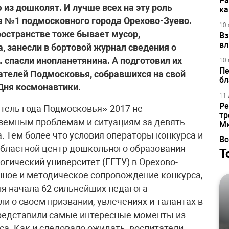
Ра
из дошколят. И лучше всех на эту роль
ка
а №1 подмосковного города Орехово-Зуево.
10 
ространстве тоже бывает мусор,
Вз
вл
 занесли в бортовой журнал сведения о
спасли инопланетянина. А подготовил их
10 
Пе
ателей Подмосковья, собравшихся на свой
бл
Дня космонавтики.
11 
Ре
ая плотно кран с водой, чаще пользуясь велосипедом, сажая деревья.- А для чего нужно сажать деревья? – с надеждой спросила детей Наталья Моисеевна.- Чтобы красотища была! – восторженно ответил мальчик.- Ну, и воздух хорошо пах! – добавил другой.Уже после занятия конкурсантка пояснила, что в ее группе дети хорошо справляются с такими заданиями, когда нужно думать, делать выводы. Может быть, потому что все-таки старше, чем «доставшаяся» ей группа. Но главное, чувствовалось, что для самой Натальи это совсем не формальная тема. Она вообще неравнодушный человек, и любимый ею деятельностный подход ей близок тем, что помогает детям расти внутренне свободными людьми, что хорошо заметно уже в школе.- За 14 лет работы я в этом убедилась – к нам часто заходят воспитанники, даже девятиклассники, – призналась воспитательница. – И заметно, что они меньше нас, взрослых, комплексуют по пустякам, не боятся высказывать свое мнение, просто более уверены в себе.Тема экологии, но уже в космическом масштабе, стала главной и в занятии Анны Абрамовой из Лобни. Мусор на орбите нашей планеты уже угрожает жизни людей (космонавтов) и создает помехи в связи, поэтому дети «почистили» наш участок Солнечной системы от отходов, а потом каждый собрал из конструктора свою модель космического уборщика.- Я сама много новой информации узнала, когда готовила занятие на тему экологии, поэтому и мне было интересно, и детям, – улыбнулась Анна Валерьевна, признавшись, что накануне успела подружиться с новыми детьми.У нее удивительно нежная и теплая улыб­ка – она и вправду нашла свое призвание в садике. Будучи учителем, да еще английского языка, пришла в сад и помимо своей воспитательской работы ведет кружок «Английский с Мэри Поппинс» (между прочим, бесплатно!).Неудивительно, что столь неординарные воспитатели работают в продвинутых детских садах Московской области, которых, как выяснилось, не так мало. Та же Анастасия Шлемко, к примеру, работает в новом, прекрасно оборудованном детском саду, в котором создали первый в регионе центр игровой поддержки родителей.- Наша заведующая пробила ставки психолога и педагогов дополнительного образования, в результате мы на бесплатной основе (родители платят всего 30 рублей в месяц) принимаем 4 группы по 8 человек «мама – ребенок», – рассказала нам Анастасия Ивановна, курирующая это направление как старший воспитатель и ведущая занятий с мамами. – К нам приводят годовасиков (детей от года до двух лет) на игровые сеансы по часу каждый день – грудничковое плавание, физкультуру, познание творчества и музыку. Результаты колоссальные – и родители, и воспитатели получают бесценный опыт, а дети очень быстро развиваются и привыкают к саду. Так что никакого стресса потом при переходе в ясельную группу для них нет.Адаптация детей и родителей – еще одна любимая фишка Шлемко, которая успевает везде – возглавляет муниципальное методическое объединение, руководит курсами повышения квалификации в Химках, является экспертом по аттестации и помогает молодым педагогам.По яркости в пятерке лауреатов (конкурс есть конкурс – не все из названных нами педагогов продолжили борьбу за победу) с ней может сравниться разве что Кристина Рыкова, музыкальный руководитель Центра детства «Жемчужинка» из Клина. Представить ее без русского народного костюма, который сидит на ней удивительно ладно, было почти невозможно. А как она звонко и весело пела, играла на балалайке и зара­зи­тель­но учила ребят играть на народных инструментах! Трудно было поверить, что дети впервые взяли в руки трещотку, ложки, бубенцы, так ловко и в такт они заиграли под умелым руководством Кристины Анатольевны. Заодно ребята узнали новые слова – «круговая трещотка», «туесок», поплясали, попели и поиграли в хороводные игры, приобщившись к культуре и традициям своего народа. Как выяснилось, Рыкова окончила Российскую академию музыки имени Гнесиных, она и по духу руководитель и дирижер народного хора, а не только по специальности. Редкое совпадение профессии и призвания.То же можно сказать и о еще одном лауреате, инструкторе по физкультуре детского сада №24 «Солнышко» Балашихи Елене Ульяницкой. Любой ребенок захочет быть таким гибким, грациозным и ловким, как Елена Анатольевна. Она придумала и провела на редкость веселое и интересное занятие «Веселые котята», где очень органично сыграла роль мамы-кошки – с забавным гримом, ушками на макушке и хвостиком, котятами здесь были, конечно же, малыши, невольно подражающие своему учителю (наша героиня и вправду по образованию учитель начальных классов). Ребята не просто выполняли упражнения – они играли, прыгая чере
тр
М
Вс
Т