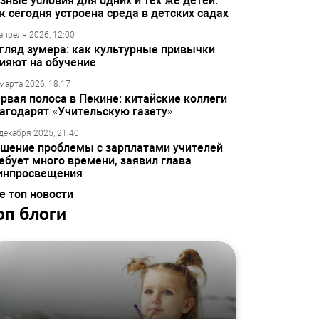
зные условия для одних и тех же детей:
к сегодня устроена среда в детских садах
апреля 2026, 12:00
гляд зумера: как культурные привычки
ияют на обучение
марта 2026, 18:17
рвая полоса в Пекине: китайские коллеги
агодарят «Учительскую газету»
декабря 2025, 21:40
шение проблемы с зарплатами учителей
ебует много времени, заявил глава
инпросвещения
е топ новости
оп блоги