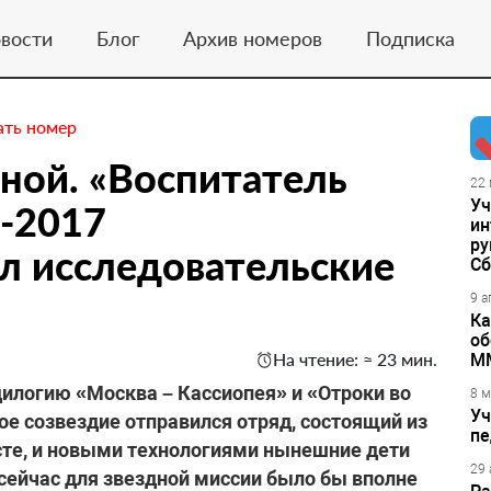
вости
Блог
Архив номеров
Подписка
ать номер
ной. «Воспитатель
22 
Уч
-2017
ин
ру
л исследовательские
Сб
9 а
Ка
об
На чтение: ≈ 23 мин.
М
илогию «Москва – Кассиопея» и «Отроки во
8 м
Уч
ое созвездие отправился отряд, состоящий из
пе
сте, и новыми технологиями нынешние дети
29 
о сейчас для звездной миссии было бы вполне