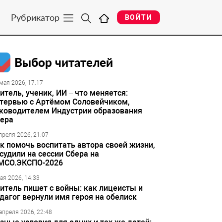
Рубрикатор
ВОЙТИ
Выбор читателей
мая 2026, 17:17
итель, ученик, ИИ – что меняется:
тервью с Артёмом Соловейчиком,
ководителем Индустрии образования
ера
преля 2026, 21:07
к помочь воспитать автора своей жизни,
судили на сессии Сбера на
МСО.ЭКСПО-2026
ая 2026, 14:33
итель пишет с войны: как лицеисты и
дагог вернули имя героя на обелиск
апреля 2026, 22:48