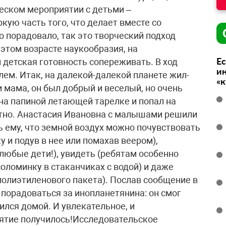
Ес
ин
«