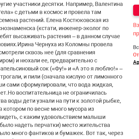
Вз
п
Вс
От
Ар