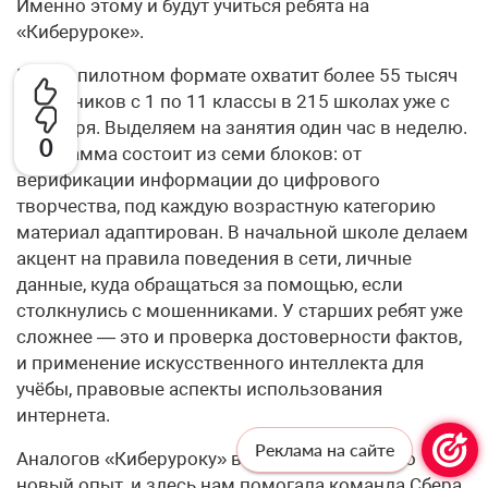
Именно этому и будут учиться ребята на
«Киберуроке».
Курс в пилотном формате охватит более 55 тысяч
школьников с 1 по 11 классы в 215 школах уже с
сентября. Выделяем на занятия один час в неделю.
0
Программа состоит из семи блоков: от
верификации информации до цифрового
творчества, под каждую возрастную категорию
материал адаптирован. В начальной школе делаем
акцент на правила поведения в сети, личные
данные, куда обращаться за помощью, если
столкнулись с мошенниками. У старших ребят уже
сложнее — это и проверка достоверности фактов,
и применение искусственного интеллекта для
учёбы, правовые аспекты использования
интернета.
Реклама на сайте
Аналогов «Киберуроку» в стране ещё нет, это
новый опыт, и здесь нам помогала команда Сбера,